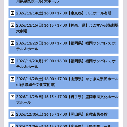
川県県民ホール) 大ホール
Char with
HOTEI and
Tak
2026/11/14(土) 16:00 / 17:00【東京都】SGCホール有明
Matsumoto
featuring
2026/11/15(日) 16:15 / 17:00【神奈川県】よこすか芸術劇場
The Jeff
大劇場
Beck Band -
Rhonda
2026/11/22(日) 16:00 / 17:00【福岡県】福岡サンパレス ホ
Smith,
Anika
テル＆ホール
Nilles,
Jimmy Hall
2026/11/23(月) 15:00 / 16:00【福岡県】福岡サンパレス ホ
& Gary
テル＆ホール
Husband-
3
2026/11/28(土) 16:00 / 17:00【山形県】やまぎん県民ホール
布袋
(山形県総合文化芸術館)
寅泰
ライ
2026/11/29(日) 16:15 / 17:00【岩手県】盛岡市民文化ホール
ブ・
大ホール
コン
サー
2026/12/05(土) 16:15 / 17:00【岡山県】倉敷市民会館
ト
2024
セッ
2026/12/06(日) 16:15 / 17:00【広島県】上野学園ホール