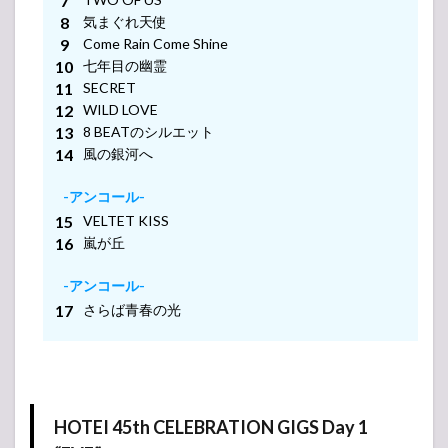
第九
気まぐれ天使
-アンコール-
5.5
Come Rain Come Shine
HOTEI the
七年目の幽霊
LIVE 2022
SECRET
Rock’n Roll
-アンコール-
WILD LOVE
Circus
-アンコール-
8 BEATのシルエット
“40th
-アンコール-
風の銀河へ
Anniversary
Final Party”
-アンコール-
-アンコール-
6
VELTET KISS
布袋
-アンコール-
寅泰
嵐が丘
ライ
ブ・
-アンコール-
コン
さらば青春の光
サー
ト
2021
セッ
トリ
スト
HOTEI 45th CELEBRATION GIGS Day 1
6.1
HOTEI