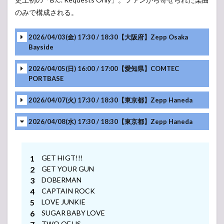
Tour”
のみで構成される。
5.2
ぴあ
2026/04/03(金) 17:30 / 18:30【大阪府】Zepp Osaka
創業
Bayside
50周
年感
2026/04/05(日) 16:00 / 17:00【愛知県】COMTEC
謝イ
PORTBASE
ベン
ト
2026/04/07(火) 17:30 / 18:30【東京都】Zepp Haneda
5.3
チ
ームスマ
2026/04/08(水) 17:30 / 18:30【東京都】Zepp Haneda
イル・釜
石PIT
Presents
布袋寅泰
GET HIGT!!!
SPECIAL
LIVE
GET YOUR GUN
DOBERMAN
5.4
CAPTAIN ROCK
サン
LOVE JUNKIE
トリ
ー1万
SUGAR BABY LOVE
人の
TWO OF US