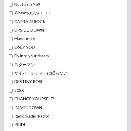
Nocturne No9
８beatのシルエット
CAPTAIN ROCK
UPSIDE-DOWN
Marionette
ONLY YOU
Fly into your dream
スターマン
サイバーシティーは眠らない
DESTINY ROSE
202X
CHANGE YOURSELF!
IMAGE DOWN
Radio!Radio!Radio!
PRIDE