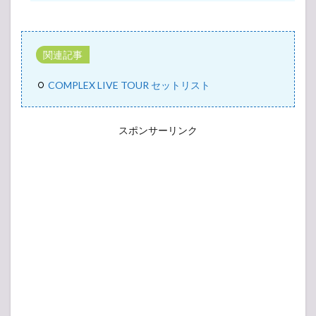
Tour～
“BLACK or
WHITE ?”
6.7
HOTEI
関連記事
40th
Anniversary〜
COMPLEX LIVE TOUR セットリスト
Double Fantasy
Tour〜 “BLACK
or WHITE
?”『Hometown
スポンサーリンク
GIGS』