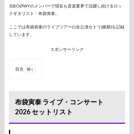
元BOØWYのメンバーで現在も音楽業界で活躍し続けるロッ
クギタリスト・布袋寅泰。
ここでは布袋寅泰のライブツアーの全公演セトリ(曲順)を記録
しています。
スポンサーリンク
目次
1
布袋
寅泰
ライ
ブ・
布袋寅泰 ライブ・コンサート
コン
サー
2026 セットリスト
ト
2026
セッ
トリ