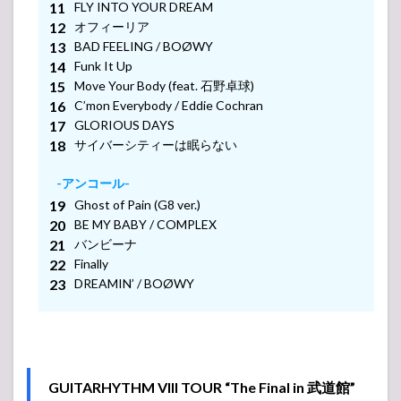
FLY INTO YOUR DREAM
オフィーリア
-アンコール-
BAD FEELING / BOØWY
-アンコール-
Funk It Up
Move Your Body (feat. 石野卓球)
C’mon Everybody / Eddie Cochran
-アンコール-
GLORIOUS DAYS
サイバーシティーは眠らない
-アンコール-
Ghost of Pain (G8 ver.)
BE MY BABY / COMPLEX
バンビーナ
Finally
DREAMIN’ / BOØWY
GUITARHYTHM VIII TOUR “The Final in 武道館”