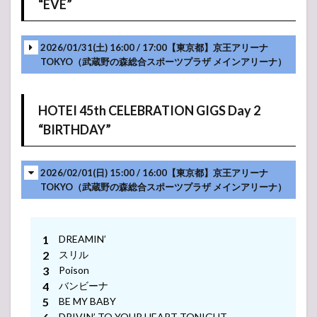
“EVE”
40th
ANNIVERSARY
Live “Message
from
2026/01/31(土) 16:00 / 17:00【東京都】京王アリーナ
Budokan” ～と
TOKYO（武蔵野の森総合スポーツプラザ メインアリーナ）
どけ。Day 1
(Memories)～
6.2
HOTEI
HOTEI 45th CELEBRATION GIGS Day 2
40th
“BIRTHDAY”
ANNIVERSARY
Live “Message
from
Budokan” ～と
2026/02/01(日) 15:00 / 16:00【東京都】京王アリーナ
どけ。Day 2
TOKYO（武蔵野の森総合スポーツプラザ メインアリーナ）
(Adventures)
～
6.3
HOTEI
DREAMIN’
40th
スリル
Anniversary
Poison
Special GIGS
“Back to Live”
バンビーナ
~とどけ。
BE MY BABY
Day 1
DRIVIN’ TO YOUR HEART TONIGHT