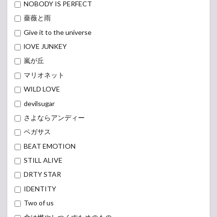
NOBODY IS PERFECT
薔薇と雨
Give it to the universe
lOVE JUNKEY
嵐が丘
マリオネット
WILD LOVE
devilsugar
さよならアンディー
ペガサス
BEAT EMOTION
STILL ALIVE
DRTY STAR
IDENTITY
Two of us