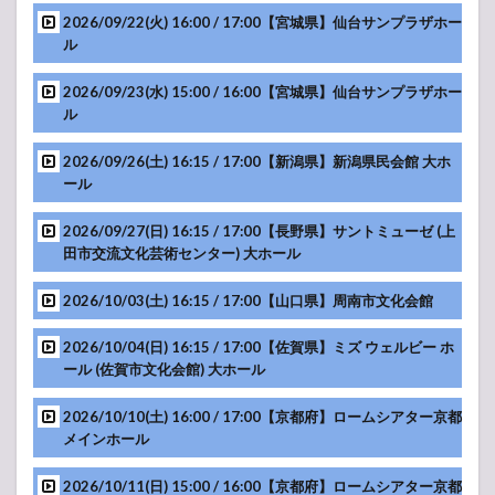
“EVE”
2026/09/22(火) 16:00 / 17:00【宮城県】仙台サンプラザホー
1.5
HOTEI
ル
45th
CELEBRATION
2026/09/23(水) 15:00 / 16:00【宮城県】仙台サンプラザホー
GIGS Day 2
ル
“BIRTHDAY”
2
2026/09/26(土) 16:15 / 17:00【新潟県】新潟県民会館 大ホ
布袋
ール
寅泰
ライ
2026/09/27(日) 16:15 / 17:00【長野県】サントミューゼ (上
ブ・
田市交流文化芸術センター) 大ホール
コン
サー
ト
2026/10/03(土) 16:15 / 17:00【山口県】周南市文化会館
2025
セッ
2026/10/04(日) 16:15 / 17:00【佐賀県】ミズ ウェルビー ホ
トリ
ール (佐賀市文化会館) 大ホール
スト
2.1
2026/10/10(土) 16:00 / 17:00【京都府】ロームシアター京都
beat
メインホール
crazy
Presents
2026/10/11(日) 15:00 / 16:00【京都府】ロームシアター京都
Special