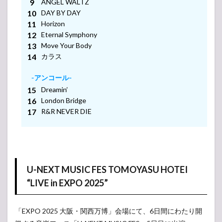
ANGEL WALTZ
-アンコール-
DAY BY DAY
Horizon
-アンコール-
Eternal Symphony
Move Your Body
-アンコール-
カラス
-アンコール-
Dreamin’
London Bridge
R&R NEVER DIE
U-NEXT MUSIC FES TOMOYASU HOTEI
“LIVE in EXPO 2025”
「EXPO 2025 大阪・関西万博」会場にて、6日間にわたり開