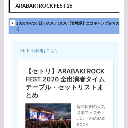
Art Hall
ARABAKI ROCK FEST.26
4
布袋
寅泰
2026/04/26(日) 09:30 / 10:30【宮城県】エコキャンプみちの
ライ
く
ブ・
コン
サー
ト
⇒
セトリ詳細はこちら
2023
セッ
トリ
スト
4.1
HOTEI
the LIVE 2023
“GUITARHYTHM
Ⅶ TOUR”
4.2
B.C.
ONLY
+1
2023