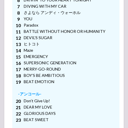
(Memories)~
DIVING WITH MY CAR
6.4
HOTEI
さよなら アンディ・ウォーホル
40th
YOU
Anniversary
Paradox
Special GIGS
BATTLE WITHOUT HONOR OR HUMANITY
“Back to Live”
~とどけ。Day
DEVIL’S SUGAR
-アンコール-
2
ヒトコト
(Adventures)~
Maze
EMERGENCY
6.5
beat
SUPERSONIC GENERATION
crazy
MERRY-GO-ROUND
Presents
BOY’S BE AMBITIOUS
Special
BEAT EMOTION
Gig B.C.
ONLY
2021
-アンコール-
Don’t Give Up!
6.6
DEAR MY LOVE
HOTEI 40th
GLORIOUS DAYS
Anniversary
～Double
BEAT SWEET
Fantasy