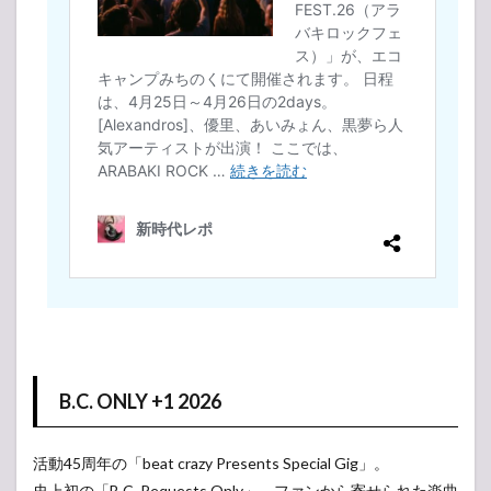
4.3
B.C.
ONLY
+1
2022
5
布袋
寅泰
ライ
ブ・
コン
サー
ト
2022
セッ
トリ
スト
5.1
B.C. ONLY +1 2026
HOTEI
the LIVE
2022
活動45周年の「beat crazy Presents Special Gig」。
“Still
Dreamin’
史上初の「B.C. Requests Only」。ファンから寄せられた楽曲