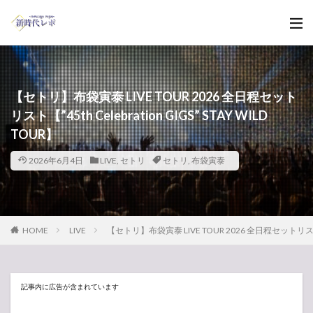
【セトリ】布袋寅泰 LIVE TOUR 2026 全日程セット
リスト【”45th Celebration GIGS” STAY WILD
TOUR】
2026年6月4日
LIVE
,
セトリ
セトリ
,
布袋寅泰
HOME
LIVE
【セトリ】布袋寅泰 LIVE TOUR 2026 全日程セットリスト【”45t
記事内に広告が含まれています