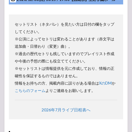
トリ
スト
3.1
LIVE
IN
セットリスト（ネタバレ）を見たい方は日付の欄をタップ
BUDOKAN
してください。
〜The
※公演によってセトリは変わることがあります（赤文字は
HOTEI〜
“Super Hits
追加曲・日替わり（変更）曲）。
& History”
※過去の歴代セトリも残していますのでプレイリスト作成
3.2
や今後の予想の際にも役立ててください。
beat
※セットリストは情報提供を元に作成しており、情報の正
crazy
確性を保証するものではありません。
Presents
Special
情報をお持ちの方、掲載内容に誤りがある場合は
XのDM
か
Gig B.C.
こちらのフォーム
よりご連絡をお願いします。
ONLY +1
2024
3.3
2026年7月ライブ日程表へ
KT&G
Sangsang
Madang
Daechi