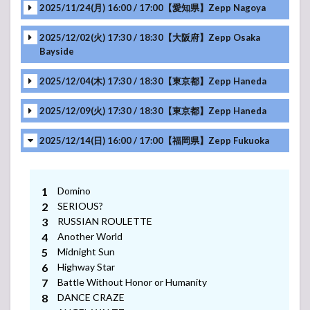
2025/11/24(月) 16:00 / 17:00【愛知県】Zepp Nagoya
2025/12/02(火) 17:30 / 18:30【大阪府】Zepp Osaka
Bayside
2025/12/04(木) 17:30 / 18:30【東京都】Zepp Haneda
2025/12/09(火) 17:30 / 18:30【東京都】Zepp Haneda
2025/12/14(日) 16:00 / 17:00【福岡県】Zepp Fukuoka
Domino
SERIOUS?
RUSSIAN ROULETTE
Another World
Midnight Sun
Highway Star
Battle Without Honor or Humanity
-アンコール-
DANCE CRAZE