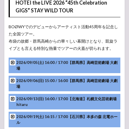
HOTEI the LIVE 2026 “45th Celebration
スト
GIGS” STAY WILD TOUR
1.1
HOTEI the
LIVE 2026
BOØWYでのデビューからアーティスト活動45周年を記念し
“45th
Celebration
た全国ツアー。
GIGS” STAY
布袋の故郷・群馬高崎からの華々しい幕開けとなり、凱旋ラ
WILD TOUR
イブとも言える特別な熱量でツアーの火蓋が切られます。
1.2
ARABAKI
2026/09/05(土) 16:00 / 17:00【群馬県】高崎芸術劇場 大劇
ROCK
場
FEST.26
1.3
2026/09/06(日) 15:00 / 16:00【群馬県】高崎芸術劇場 大劇
B.C.
場
ONLY
+1
2026/09/13(日) 16:00 / 17:00【北海道】札幌文化芸術劇場
2026
hitaru
1.4
HOTEI
45th
2026/09/19(土) 16:15 / 17:00【石川県】本多の森 北電ホー
CELEBRATION
ル
GIGS Day 1