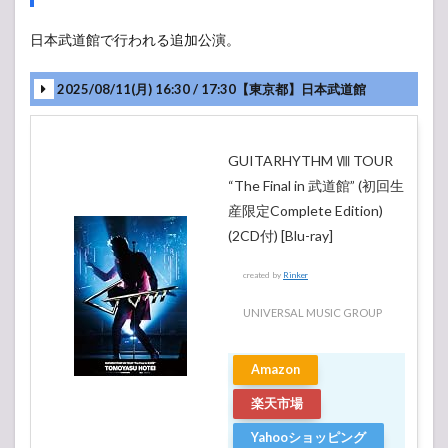
日本武道館で行われる追加公演。
2025/08/11(月) 16:30 / 17:30【東京都】日本武道館
LEGEND OF FUTURE
GUITARHYTHM Ⅷ TOUR
“The Final in 武道館” (初回生
産限定Complete Edition)
(2CD付) [Blu-ray]
created by
Rinker
UNIVERSAL MUSIC GROUP
Amazon
楽天市場
Yahooショッピング