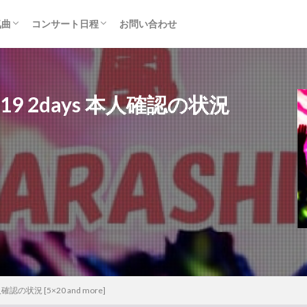
気曲
コンサート日程
お問い合わせ
TAINMENT (旧ジャニーズ)
アルバム
セトリ・まとめ
ライブレポ
カード枠
9 2days 本人確認の状況
認の状況 [5×20 and more]