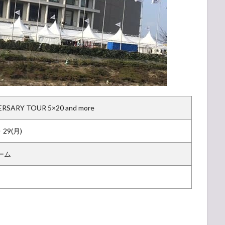
RSARY TOUR 5×20 and more
・29(月)
ーム