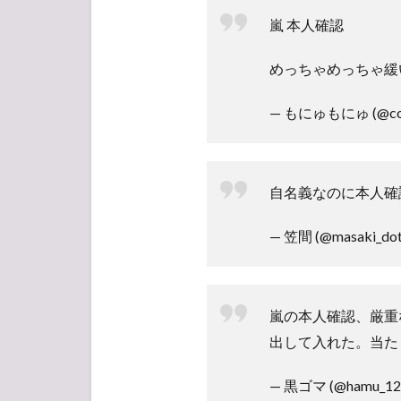
嵐 本人確認
めっちゃめっちゃ緩
— もにゅもにゅ (@colo
自名義なのに本人確
— 笠間 (@masaki_do
嵐の本人確認、厳重
出して入れた。当た
— 黒ゴマ (@hamu_12r