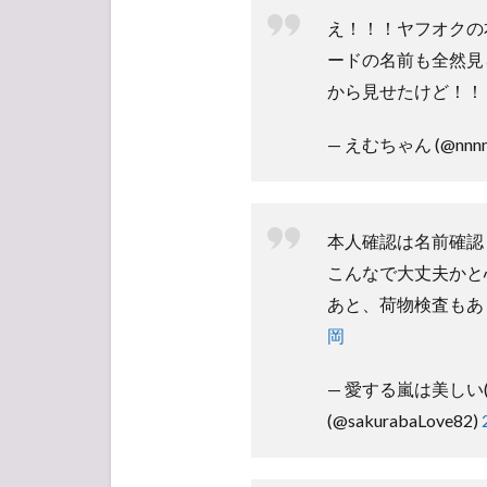
え！！！ヤフオクの
ードの名前も全然見
から見せたけど！！
— えむちゃん (@nnnni
本人確認は名前確認
こんなで大丈夫かと
あと、荷物検査もあ
岡
— 愛する嵐は美しい(5
(@sakurabaLove82)