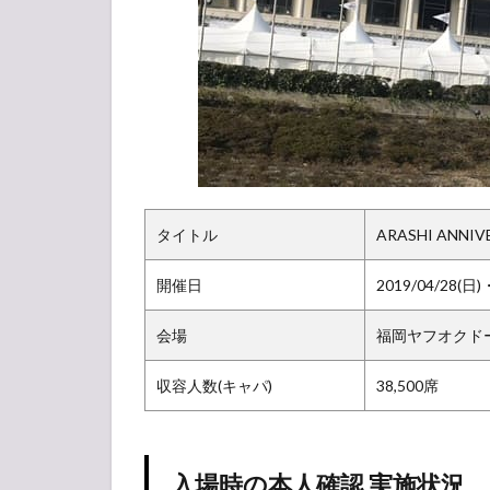
2
ARASHI
ANNIVERSARY
TOUR 5×20 ツ
アー日程・スケ
ジュール
3
【ア
ンケ
ー
タイトル
ARASHI ANNIVE
ト】
人気
開催日
2019/04/28(日)
投票
所
会場
福岡ヤフオクド
収容人数(キャパ)
38,500席
入場時の本人確認 実施状況