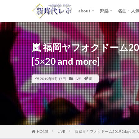
about
邦楽
名曲・人
ライター紹介
プライバシーポリシー
免責事項
STARTO ENTER
女性アイドル
K-POP
洋楽
おすすめ
歌詞考察
嵐 福岡ヤフオクドーム201
[5×20 and more]
2019年5月17日
LIVE
嵐
HOME
LIVE
嵐 福岡ヤフオクドーム2019 2days 本人確