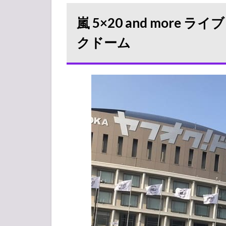
5×20
and
嵐 5×20 and more 
more
ライ
クドーム
ブ・
コン
サー
ト
2019
福岡
ヤフ
オク
ドー
ム
1.1
入場
時の
本人
確認
実施
状況