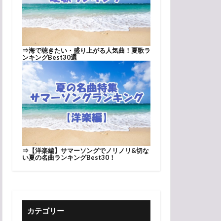
⇒
海で聴きたい・盛り上がる人気曲！夏歌ラ
ンキングBest30選
⇒
【洋楽編】サマーソングでノリノリ&切な
い夏の名曲ランキングBest30！
カテゴリー