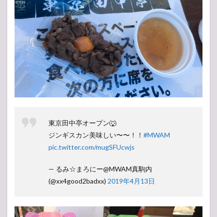
東京田中亭オープン🐺
ジンギスカン美味しい〜〜！！
#MWAM
pic.twitter.com/mugSFUcwjs
— るみ☆まろにー@MWAM真駒内
(@xx4good2badxx)
2019年4月13日