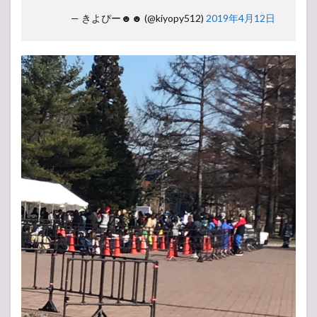
— きよぴー☻☻ (@kiyopy512)
2019年4月12日