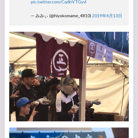
pic.twitter.com/Cq6hVTGyvl
— みみぃ (@hiyokomame_4810)
2019年4月13日