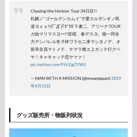
ーナ
構
Chasing the Horizon Tour 34日目!!
成・
座席
札幌ノ“ゴールデンカムイ”ヲ愛スルザンギノ民
表
達ヨォォ!!(｢ﾟДﾟ)｢ｶﾞｳｶﾞｳ 遂二、アリーナTOUR
1.4
ガ始マリマスヨー!!皆様、春デスヨ。狼一同全
ライ
力デシバレル冬ヲ終ワラセニ来マシタノデ、オ
ブレ
前等全員マトメテ、ナマラ燃エ上ガッテ行クベ
ポ
（感
ヤ！キャキャッテ恋ヤァァ！
想）
pic.twitter.com/PtVZgZYXiU
1.5
セッ
— MAN WITH A MISSION (@mwamjapan)
2019
トリ
年4月13日
スト
（曲
順）
2
MAN
グッズ販売所・物販列状況
WITH A
MISSION
Chasing
the