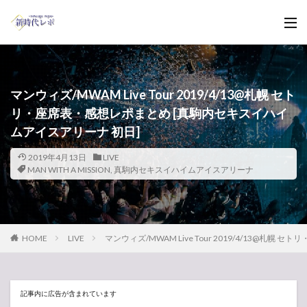
マンウィズ/MWAM Live Tour 2019/4/13@札幌 セト
リ・座席表・感想レポまとめ [真駒内セキスイハイ
ムアイスアリーナ 初日]
2019年4月13日
LIVE
MAN WITH A MISSION
,
真駒内セキスイハイムアイスアリーナ
HOME
LIVE
マンウィズ/MWAM Live Tour 2019/4/13@
記事内に広告が含まれています