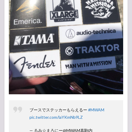
ブースでステッカーもらえるー
#MWAM
pic.twitter.com/laYKmNb9LZ
— るみ☆まろにー@MWAM真駒内