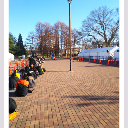
Horizon
World
Tour
2018/2019
～JAPAN
Extra
Shows～
ツアー日
程・スケジ
ュール
3
【ア
ンケ
ー
ト】
人気
投票
所