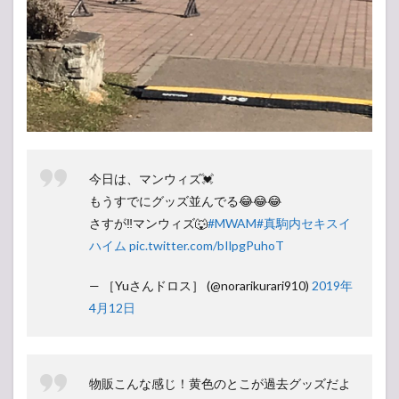
今日は、マンウィズ💓
もうすでにグッズ並んでる😂😂😂
さすが‼️マンウィズ🐺
#MWAM
#真駒内セキスイ
ハイム
pic.twitter.com/bIlpgPuhoT
— ［Yuさんドロス］ (@norarikurari910)
2019年
4月12日
物販こんな感じ！黄色のとこが過去グッズだよ