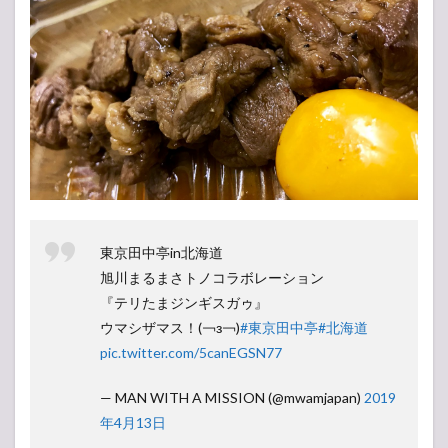
東京田中亭in北海道
旭川まるまさトノコラボレーション
『テリたまジンギスガゥ』
ウマシザマス！(￢з￢)
#東京田中亭
#北海道
pic.twitter.com/5canEGSN77
— MAN WITH A MISSION (@mwamjapan)
2019
年4月13日