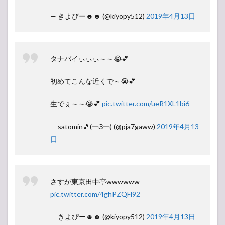
— きよぴー☻☻ (@kiyopy512)
2019年4月13日
タナパイぃぃぃ～～😭💕
初めてこんな近くで～😭💕
生でぇ～～😭💕
pic.twitter.com/ueR1XL1bi6
— satomin🎵(￢З￢) (@pja7gaww)
2019年4月13
日
さすが東京田中亭wwwwww
pic.twitter.com/4ghPZQFl92
— きよぴー☻☻ (@kiyopy512)
2019年4月13日