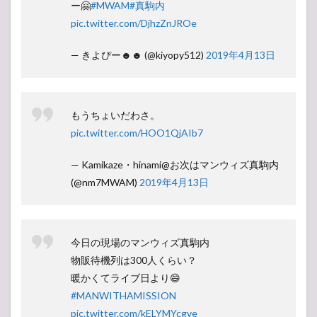
ー🤗
#MWAM
#真駒内
pic.twitter.com/DjhzZnJROe
— きよぴー☻☻ (@kiyopy512)
2019年4月13日
もうちょいだわさ。
pic.twitter.com/HOO1QjAIb7
— Kamikaze・hinami@お次はマンウィズ真駒内
(@nm7MWAM)
2019年4月13日
今日の現場のマンウィズ真駒内
物販待機列は300人くらい？
暖かくてライブ日より😄
#MANWITHAMISSION
pic.twitter.com/kELYMYcgve