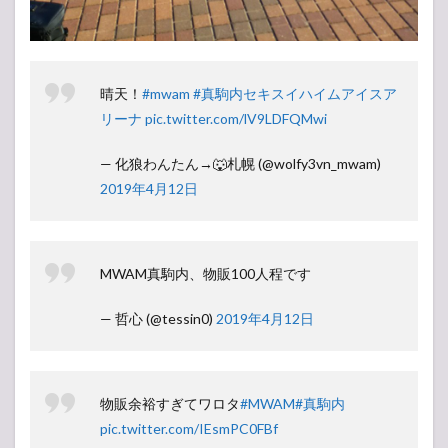
晴天！
#mwam
#真駒内セキスイハイムアイスア
リーナ
pic.twitter.com/lV9LDFQMwi
— 化狼わんたん→🐺札幌 (@wolfy3vn_mwam)
2019年4月12日
MWAM真駒内、物販100人程です
— 哲心 (@tessin0)
2019年4月12日
物販余裕すぎてワロタ
#MWAM
#真駒内
pic.twitter.com/IEsmPC0FBf