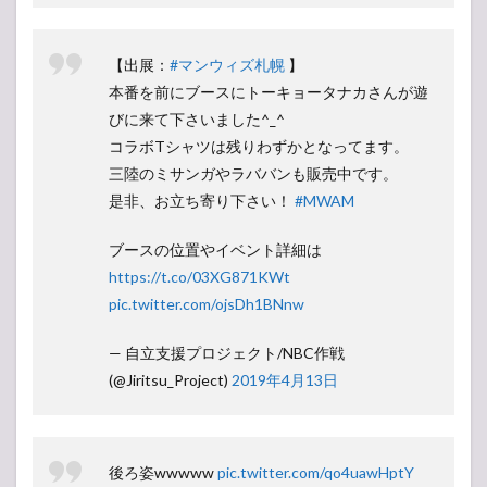
【出展：
#マンウィズ札幌
】
本番を前にブースにトーキョータナカさんが遊
びに来て下さいました^_^
コラボTシャツは残りわずかとなってます。
三陸のミサンガやラババンも販売中です。
是非、お立ち寄り下さい！
#MWAM
ブースの位置やイベント詳細は
https://t.co/03XG871KWt
pic.twitter.com/ojsDh1BNnw
— 自立支援プロジェクト/NBC作戦
(@Jiritsu_Project)
2019年4月13日
後ろ姿wwwww
pic.twitter.com/qo4uawHptY