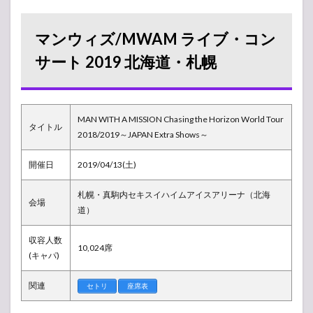
ズ/MWAM
ライブ・
コンサー
マンウィズ/MWAM ライブ・コン
ト 2019 北
海道・札
サート 2019 北海道・札幌
幌
1.1
グッ
ズ販
MAN WITH A MISSION Chasing the Horizon World Tour
タイトル
売
2018/2019～JAPAN Extra Shows～
所・
物販
開催日
2019/04/13(土)
列状
況
札幌・真駒内セキスイハイムアイスアリーナ（北海
会場
1.2
道）
現
地・
収容人数
会場
10,024席
の様
(キャパ)
子
関連
セトリ
座席表
1.3
アリ