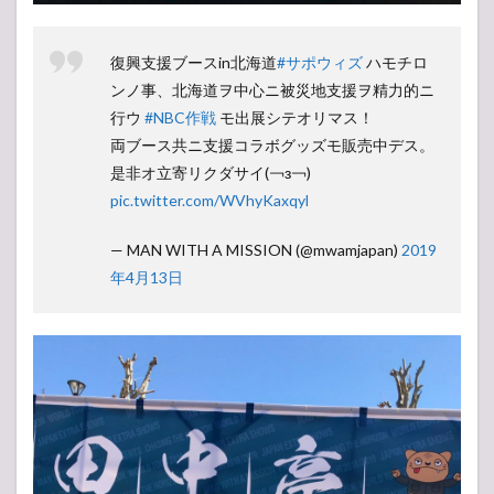
復興支援ブースin北海道
#サポウィズ
ハモチロ
ンノ事、北海道ヲ中心ニ被災地支援ヲ精力的ニ
行ウ
#NBC作戦
モ出展シテオリマス！
両ブース共ニ支援コラボグッズモ販売中デス。
是非オ立寄リクダサイ(￢з￢)
pic.twitter.com/WVhyKaxqyl
— MAN WITH A MISSION (@mwamjapan)
2019
年4月13日