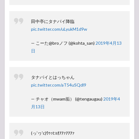
田中亭にタナパイ降臨
pic.twitter.com/uLyukM1d9w
— こーた@broノフ (@kohta_san)
2019年4月13
日
タナパイとはっちゃん
pic.twitter.com/aT54uSQdl9
— チャオ（mwam垢） (@tengaugau)
2019年4
月13日
(っ'ヮ'c)ｳｩｯﾋｮｵｱｱｧｱｱｱｧ