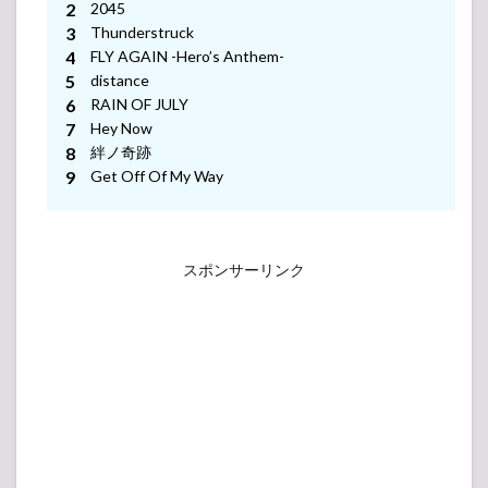
2045
Thunderstruck
Emotions
20
FLY AGAIN -Hero’s Anthem-
distance
ワビ・サビ・ワサビ
RAIN OF JULY
18
Hey Now
絆ノ奇跡
distance
15
Get Off Of My Way
NEVER FXXKIN’ MIND THE RULES
13
スポンサーリンク
アカツキ
12
WELCOME TO THE NEWWORLD
10
SCENT OF YESTERDAY
9
Memories
8