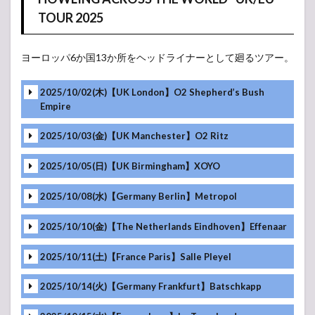
TOUR 2025
ヨーロッパ6か国13か所をヘッドライナーとして廻るツアー。
2025/10/02(木)【UK London】O2 Shepherd’s Bush
Empire
2025/10/03(金)【UK Manchester】O2 Ritz
2025/10/05(日)【UK Birmingham】XOYO
MC
2025/10/08(水)【Germany Berlin】Metropol
MC
2025/10/10(金)【The Netherlands Eindhoven】Effenaar
MC
MC
2025/10/11(土)【France Paris】Salle Pleyel
MC
MC
2025/10/14(火)【Germany Frankfurt】Batschkapp
MC
MC
MC