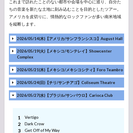
これまで訪れたことのない都市や会場を中心に巡り、自分た
UP
ちの音楽を新たな土地に刻み込むことを目的としたツアー。
2.6
アメリカを皮切りに、情熱的なロックファンが多い南米地域
MAN
WITH A
を縦断します。
“15th”
MISSION
PLAY
2026/05/14(木)【アメリカ/サンフランシスコ】August Hall
WHAT U
WANT
2026/05/19(火)【メキシコ/モンテレイ】Showcenter
TOUR
Complex
2025
3
2026/05/21(木)【メキシコ/メキシコシティ】Foro Teambro
MAN
WITH A
2026/05/24(日)【チリ/サンチアゴ】Coliseum Theatre
MISSION
2024
2026/05/27(水)【ブラジル/サンパウロ】Carioca Club
SETLIST
(セット
リスト)
3.1
Vertigo
locofrank
Dark Crow
presents
Get Off of My Way