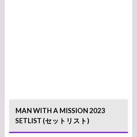
evils fall
8
Smells Like Teen Spirit / Nirvana
8
Take What U Want
7
絆ノ奇跡
6
ROCK IN THE HOUSE
5
colours
5
DANCE EVERYBODY
MAN WITH A MISSION 2023
2
SETLIST (セットリスト)
database
2