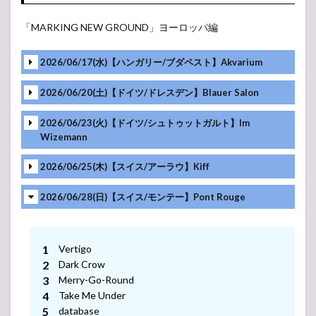
EUROPE
「MARKING NEW GROUND」ヨーロッパ編
1.2
MARKING
NEW
2026/06/17(水)【ハンガリー/ブダペスト】Akvarium
GROUND-
AMERICAS
2026/06/20(土)【ドイツ/ドレスデン】Blauer Salon
2
MAN
2026/06/23(火)【ドイツ/シュトゥットガルト】Im
WITH A
Wizemann
MISSION
2025
2026/06/25(木)【スイス/アーラウ】Kiff
SETLIST
(セット
2026/06/28(日)【スイス/モンテー】Pont Rouge
リスト)
2.1
MAIZURU
PLAYBACK
Vertigo
FES.2026
Dark Crow
Merry-Go-Round
2.2
Take Me Under
HOWLING
ACROSS
database