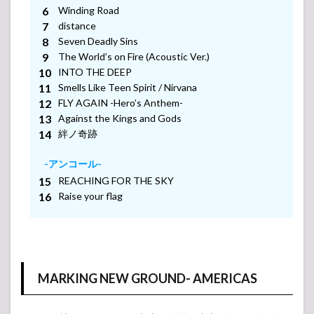
THE
Winding Road
WORLD”
distance
UK/EU
Seven Deadly Sins
-アンコール-
TOUR
The World’s on Fire (Acoustic Ver.)
2025
-アンコール-
INTO THE DEEP
2.3
Smells Like Teen Spirit / Nirvana
B’z
FLY AGAIN -Hero’s Anthem-
presents
-アンコール-
Against the Kings and Gods
UNITE
#02
絆ノ奇跡
-アンコール-
2.4
-アンコール-
MAN
REACHING FOR THE SKY
WITH A
MISSION
Raise your flag
presents
“XV e.p.
Tour
2025”
2.5
FIRST
MARKING NEW GROUND- AMERICAS
SAIL”PORTBASE
OPENING
CEREMONY”MEET