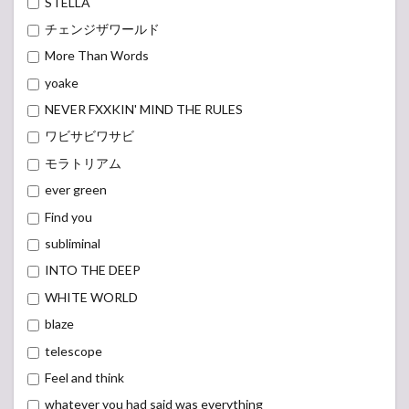
STELLA
6.3
チェンジザワールド
日本
More Than Words
海シ
リー
yoake
ズ
NEVER FXXKIN' MIND THE RULES
6.4
ワビサビワサビ
MAN
WITH A
モラトリアム
MISSION
Presents
ever green
「Merry-
Find you
Go-
Round
subliminal
Tour
2021」
INTO THE DEEP
WHITE WORLD
7
MAN
blaze
WITH A
MISSION
telescope
2020
Feel and think
SETLIST
(セット
whatever you had said was everything