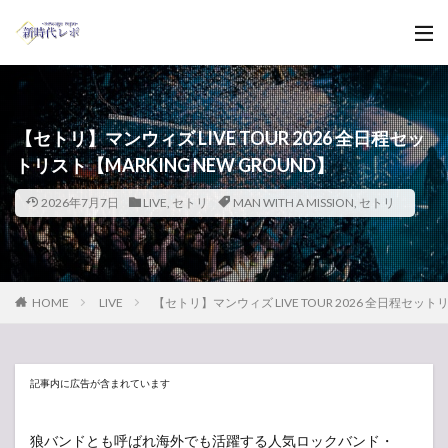
【セトリ】マンウィズ LIVE TOUR 2026 全日程セッ
トリスト【MARKING NEW GROUND】
2026年7月7日
LIVE
,
セトリ
MAN WITH A MISSION
,
セトリ
HOME
LIVE
【セトリ】マンウィズ LIVE TOUR 2026 全日程セットリ
記事内に広告が含まれています
狼バンドとも呼ばれ海外でも活躍する人気ロックバンド・