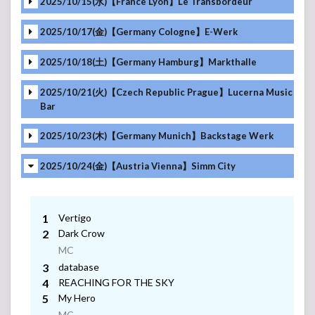
2025/10/15(水)【France Lyon】Le Transbordeur
MC
MC
MC
2025/10/17(金)【Germany Cologne】E-Werk
MC
MC
MC
2025/10/18(土)【Germany Hamburg】Markthalle
MC
MC
MC
MC
2025/10/21(火)【Czech Republic Prague】Lucerna Music
MC
Bar
MC
MC
MC
MC
-アンコール-
2025/10/23(木)【Germany Munich】Backstage Werk
MC
MC
MC
MC
-アンコール-
2025/10/24(金)【Austria Vienna】Simm City
MC
MC
MC
-アンコール-
MC
MC
MC
MC
Vertigo
-アンコール-
MC
Dark Crow
MC
MC
MC
MC
-アンコール-
database
MC
MC
REACHING FOR THE SKY
MC
-アンコール-
My Hero
MC