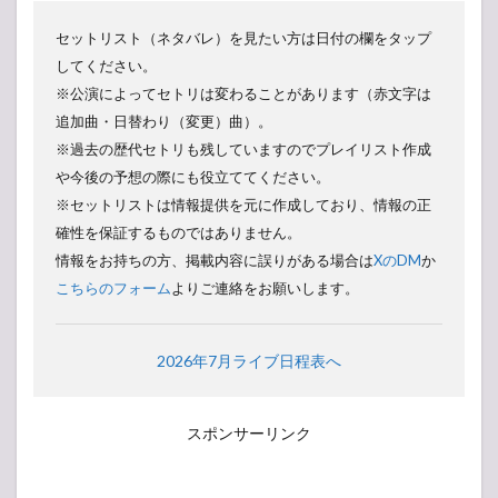
MAN
WITH A
セットリスト（ネタバレ）を見たい方は日付の欄をタップ
MISSION
してください。
2023
※公演によってセトリは変わることがあります（赤文字は
SETLIST
(セット
追加曲・日替わり（変更）曲）。
リスト)
※過去の歴代セトリも残していますのでプレイリスト作成
4.1
や今後の予想の際にも役立ててください。
MAN
※セットリストは情報提供を元に作成しており、情報の正
WITH A
MISSION
確性を保証するものではありません。
World
情報をお持ちの方、掲載内容に誤りがある場合は
XのDM
か
Tour 2023
こちらのフォーム
よりご連絡をお願いします。
~WOLVES
ON
PARADE~
2026年7月ライブ日程表へ
4.1.1
LIVE
HOUSE
MISSION
スポンサーリンク
4.1.2
HALL