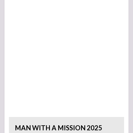
Album
Release
Special
Showcase-
7.6
MAN
WITH A
“10th”
MISSION
爆誕祭～
TRACE
the
HISTORY
公開直前
SP～
7.7
BLARE
FEST.
2020
MAN WITH A MISSION 2025