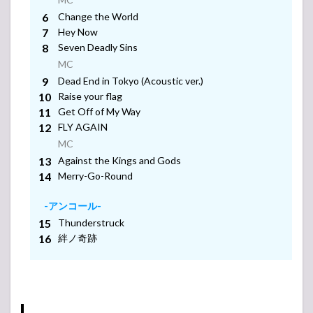
MC
MC
-アンコール-
Change the World
MC
Hey Now
MC
-アンコール-
Seven Deadly Sins
MC
-アンコール-
MC
Dead End in Tokyo (Acoustic ver.)
Raise your flag
-アンコール-
MC
Get Off of My Way
FLY AGAIN
-アンコール-
MC
Against the Kings and Gods
-アンコール-
Merry-Go-Round
-アンコール-
Thunderstruck
絆ノ奇跡