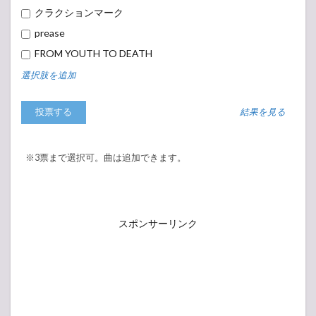
～
クラクションマーク
7.3
MAN
prease
WITH A
“Telescope”
FROM YOUTH TO DEATH
MISSION ～Full
選択肢を追加
album tracks of
『WELCOME
TO THE
結果を見る
NEWWORLD』
and 『Trick or
Treat』～
※3票まで選択可。曲は追加できます。
7.4
MAN
WITH A
“REBOOT
LIVE &
STREAMING”
スポンサーリンク
MISSION
7.5
「MAN
WITH A
“BEST”
MISSION」-