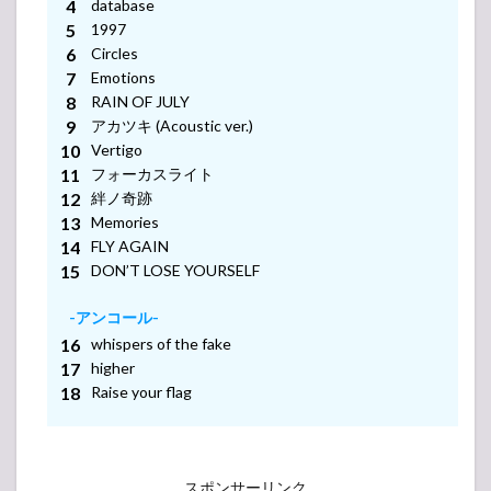
database
1997
-アンコール-
Circles
Emotions
RAIN OF JULY
-アンコール-
アカツキ (Acoustic ver.)
Vertigo
-アンコール-
フォーカスライト
絆ノ奇跡
Memories
FLY AGAIN
DON’T LOSE YOURSELF
-アンコール-
-アンコール-
whispers of the fake
higher
Raise your flag
スポンサーリンク