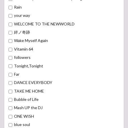
リスト)
Rain
7.1
MAN
your way
WITH A
“evergreen”
WELCOME TO THE NEWWORLD
MISSION ～
絆ノ奇跡
Full album
tracks of
Wake Myself Again
『MASH UP
THE
Vitamin 64
WORLD』
followers
～
Tonight,Tonight
7.2
MAN
Far
WITH A
DANCE EVERYBODY
“All You
Need”
TAKE ME HOME
MISSION
～Full
Bubble of Life
album
Mash UP the DJ
tracks of
『MAN
ONE WISH
WITH A
MISSION』
blue soul