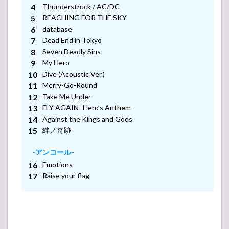
「BACK
Thunderstruck / AC/DC
TO
REACHING FOR THE SKY
RING」
database
3.2
Dead End in Tokyo
FUN
Seven Deadly Sins
-アンコール-
WITH A
My Hero
MISSION
TOUR
Dive (Acoustic Ver.)
2024
-アンコール-
Merry-Go-Round
Take Me Under
3.3
THE
-アンコール-
FLY AGAIN -Hero’s Anthem-
SPELLBOUND「BIG
LOVE Vol.3」
Against the Kings and Gods
-アンコール-
絆ノ奇跡
3.4
【LIVE
-アンコール-
IN
JAPAN
Emotions
2024】
Raise your flag
311 x
MAN
WITH A
MISSION
4