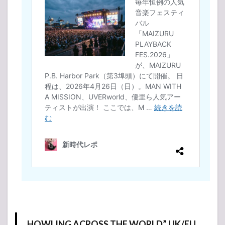
HOWLING ACROSS THE WORLD” UK/EU