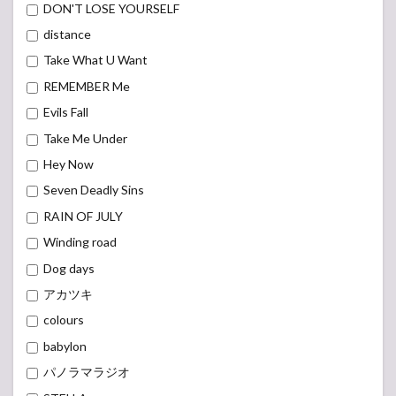
DON'T LOSE YOURSELF
Cross
the Walls
distance
Tour
Take What U Want
2022』
REMEMBER Me
6
MAN
Evils Fall
WITH A
Take Me Under
MISSION
2021
Hey Now
SETLIST
(セット
Seven Deadly Sins
リスト)
RAIN OF JULY
6.1
Winding road
ONE
WISH
Dog days
TOUR
アカツキ
6.2
colours
GREEN
DAY
babylon
JAPAN
パノラマラジオ
TOUR
2021