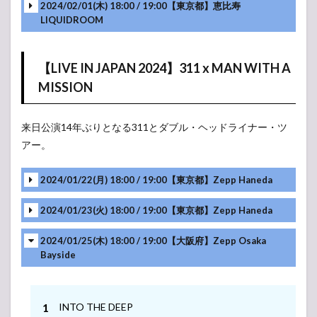
2024/02/01(木) 18:00 / 19:00【東京都】恵比寿
PANORAMA RADIO
22
LIQUIDROOM
MC
MC
MC
フォーカスライト
22
-アンコール-
MC
【LIVE IN JAPAN 2024】311 x MAN WITH A
MC
-アンコール-
1997
MISSION
22
-アンコール-
MC
-アンコール-
モラトリアム
22
来日公演14年ぶりとなる311とダブル・ヘッドライナー・ツ
MC
アー。
RAIN OF JULY
22
MC
2024/01/22(月) 18:00 / 19:00【東京都】Zepp Haneda
MC
DON’T LOSE YOURSELF
22
-アンコール-
2024/01/23(火) 18:00 / 19:00【東京都】Zepp Haneda
FLY AGAIN
22
-アンコール-
2024/01/25(木) 18:00 / 19:00【大阪府】Zepp Osaka
Bayside
babylon
21
INTO THE DEEP
TAKE ME HOME
20