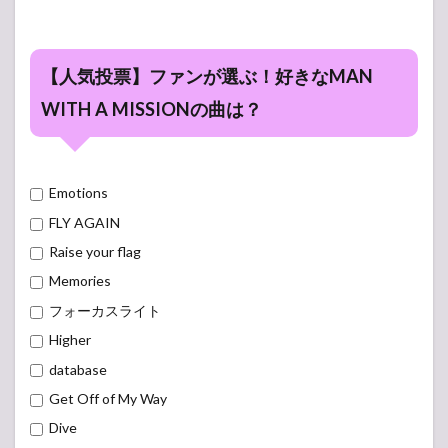
MISSION
5
MAN
WITH A
【人気投票】ファンが選ぶ！好きなMAN
MISSION
WITH A MISSIONの曲は？
2022
SETLIST
(セット
リスト)
5.1
Emotions
音楽
FLY AGAIN
と行
こう
Raise your flag
by au
Memories
5G
LIVE
フォーカスライト
5.2
Higher
MAN
database
WITH A
MISSION
Get Off of My Way
Presents
『Break
Dive
and