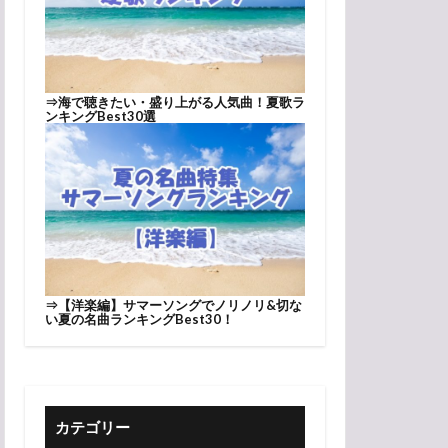
⇒
海で聴きたい・盛り上がる人気曲！夏歌ラ
ンキングBest30選
⇒
【洋楽編】サマーソングでノリノリ&切な
い夏の名曲ランキングBest30！
カテゴリー