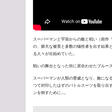
生
あ
ら
す
じ
2
バッ
スーパーマンと宇宙からの敵と戦い（前作
トマ
の、膨大な被害と多数の犠牲者を出す結果
ンと
スー
る人々が出始めていた。
パー
マン
戦いの舞台となった街に居合わせたブルー
の見
どこ
スーパーマンが人類の脅威となり、敵にな
ろ！
つて封印したはずのバトルスーツを取り出
3
ンを倒すために…。
「ジ
ャス
ティ
スの