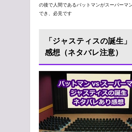
みん
の後で人間であるバットマンがスーパーマ
なの
でき、必見です
感
想・
口コ
ミ
「ジャスティスの誕生」
感想（ネタバレ注意）