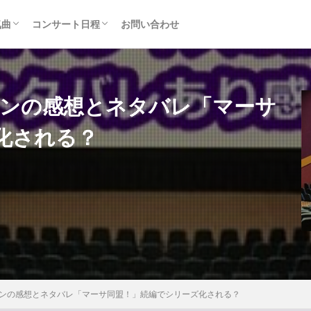
気曲
コンサート日程
お問い合わせ
TAINMENT (旧ジャニーズ)
アルバム
セトリ・まとめ
ライブレポ
カード枠
マンの感想とネタバレ「マーサ
化される？
マンの感想とネタバレ「マーサ同盟！」続編でシリーズ化される？