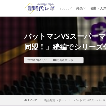
about
邦楽
名曲・人
ライター紹介
プライバシーポリシー
免責事項
STARTO ENTER
女性アイドル
K-POP
洋楽
おすすめ
歌詞考察
バットマンVSスーパー
同盟！」続編でシリーズ
2017年10月5日
映画鑑賞レポート
HOME
映画鑑賞レポート
バットマンVSスーパー