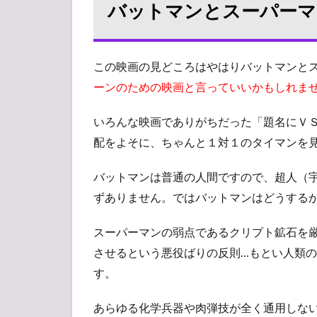
バットマンとスーパーマ
誕
生」
もと
い
「マ
この映画の見どころはやはりバットマンと
ーサ
ーンのための映画と言っていいかもしれま
同盟
の誕
いろんな映画でありがちだった「題名にＶ
生」
感想
配をよそに、ちゃんと１対１のタイマンを
（ネ
タバ
バットマンは普通の人間ですので、超人（
レ注
ずありません。ではバットマンはどうする
意）
4
続
スーパーマンの弱点であるクリプト鉱石を
編・シ
させるという悪役ばりの反則…もとい人類
リーズ
化
す。
は！？
あらゆる化学兵器や肉弾技が全く通用しな
5