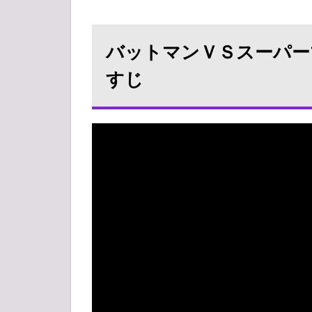
バ
ッ
ト
バットマンＶＳスーパー
マ
ン
すじ
Ｖ
Ｓ
ス
ー
パ
ー
マ
ン
ジ
ャ
ス
テ
ィ
ス
の
誕