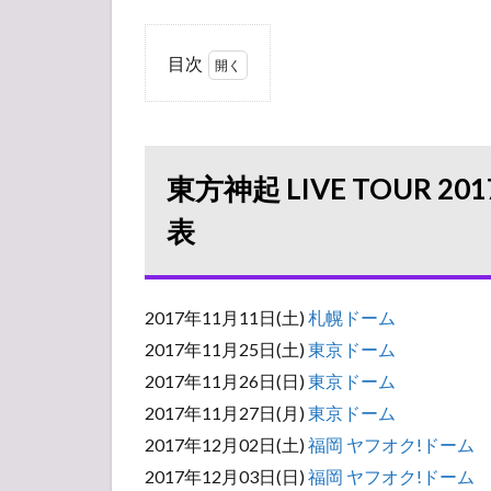
目次
1
東方
神起
LIVE
東方神起 LIVE TOUR 201
TOUR
2017
表
～
Begin
Again
～ 日
2017年11月11日(土)
札幌ドーム
程と
2017年11月25日(土)
東京ドーム
座席
表
2017年11月26日(日)
東京ドーム
2
2017年11月27日(月)
東京ドーム
東
2017年12月02日(土)
福岡 ヤフオク!ドーム
方
2017年12月03日(日)
福岡 ヤフオク!ドーム
神