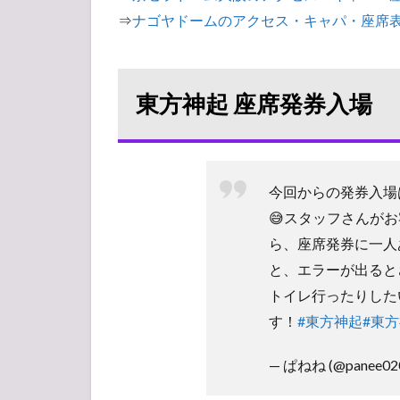
3.1
⇒
ナゴヤドームのアクセス・キャパ・座席
札幌
ドー
ム
東方神起 座席発券入場
3.2
東京
ドー
ム
今回からの発券入場
3.3
福岡
😅スタッフさんが
ヤフ
ら、座席発券に一人
オク!
と、エラーが出ると
ドー
ム
トイレ行ったりした
3.4
す！
#東方神起
#東方神
京セ
ラド
— ぱねね (@panee02
ーム
大阪