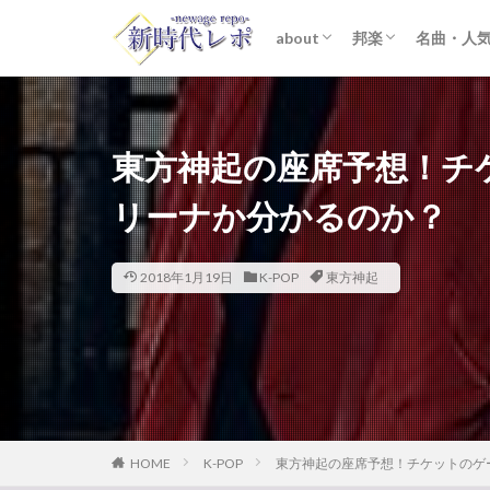
about
邦楽
名曲・人
ライター紹介
プライバシーポリシー
免責事項
STARTO ENTER
女性アイドル
K-POP
洋楽
おすすめ
歌詞考察
東方神起の座席予想！チ
リーナか分かるのか？
2018年1月19日
K-POP
東方神起
HOME
K-POP
東方神起の座席予想！チケットのゲ