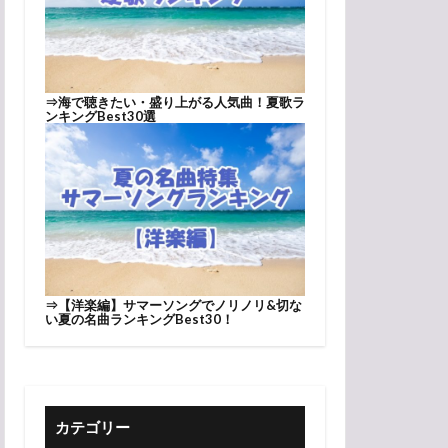
⇒
海で聴きたい・盛り上がる人気曲！夏歌ラ
ンキングBest30選
⇒
【洋楽編】サマーソングでノリノリ&切な
い夏の名曲ランキングBest30！
カテゴリー