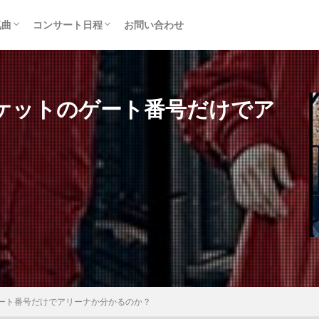
気曲
コンサート日程
お問い合わせ
TAINMENT (旧ジャニーズ)
アルバム
セトリ・まとめ
ライブレポ
カード枠
ケットのゲート番号だけでア
ート番号だけでアリーナか分かるのか？