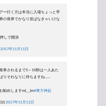
アー行く方は本当に入場ちょっと早
券の発券でかなり並ばなきゃいけな
分押しで開演
)
2017年11月11日
発券されるまで5～10秒は一人あた
ぱりそれなりに待ちますね……
めしますm(_ _)m
#東方神起
02)
2017年11月11日