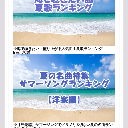
⇒
海で聴きたい・盛り上がる人気曲！夏歌ランキング
Best30選
⇒
【洋楽編】サマーソングでノリノリ&切ない夏の名曲ラン