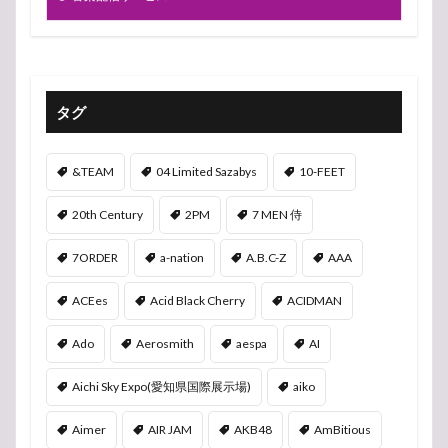
タグ
&TEAM
04 Limited Sazabys
10-FEET
20th Century
2PM
7 MEN 侍
7ORDER
a-nation
A.B.C-Z
AAA
ACEes
Acid Black Cherry
ACIDMAN
Ado
Aerosmith
aespa
AI
Aichi Sky Expo(愛知県国際展示場)
aiko
Aimer
AIR JAM
AKB48
AmBitious