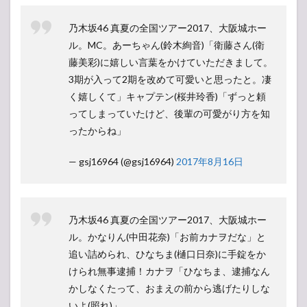
乃木坂46 真夏の全国ツアー2017、大阪城ホー
ル。MC。あーちゃん(鈴木絢音)「衛藤さん(衛
藤美彩)に嬉しい言葉をかけていただきまして。
3期が入って2期を改めて可愛いと思ったと。凄
く嬉しくて」キャプテン(桜井玲香)「ずっと頼
ってしまっていたけど、後輩の可愛がり方を知
ったからね」
— gsj16964 (@gsj16964)
2017年8月16日
乃木坂46 真夏の全国ツアー2017、大阪城ホー
ル。かなりん(中田花奈)「お前カナヲだな」と
追い詰められ、ひなちま(樋口日奈)に手錠をか
けられ無事逮捕！カナヲ「ひなちま、逮捕なん
かしなくたって、おまえの前から逃げたりしな
いよ(照れ)」