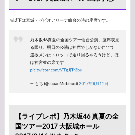
の全
国ツ
アー
2017
※以下は宮城・ゼビオアリーナ仙台の時の座席です。
大阪
城ホ
ール
座席
乃木坂46真夏の全国ツアー仙台公演、座席表見
予想
る限り、明日の公演は神席でしかない(*^^*)
2
【ラ
選抜メンはトロッコで走り回るやろうけど、ほ
イブレ
ぼ神宮並の席です！
ポ】乃木
pic.twitter.com/VTgJjTr3bu
坂46 真夏
の全国ツ
アー2017
— もち (@JapanMotimoti)
2017年8月11日
大阪城ホ
ール
2017/8/16
※ネタバ
レ
【ライブレポ】乃木坂46 真夏の全
3
国ツアー2017 大阪城ホール
乃木
坂