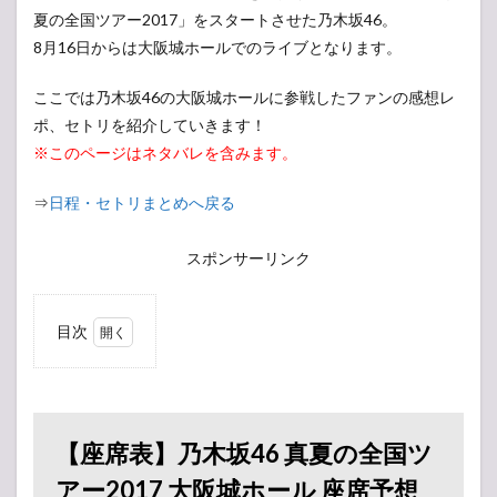
夏の全国ツアー2017」をスタートさせた乃木坂46。
8月16日からは大阪城ホールでのライブとなります。
ここでは乃木坂46の大阪城ホールに参戦したファンの感想レ
ポ、セトリを紹介していきます！
※このページはネタバレを含みます。
⇒
日程・セトリまとめへ戻る
スポンサーリンク
目次
1
【座
席
表】
乃木
【座席表】乃木坂46 真夏の全国ツ
坂46
真夏
アー2017 大阪城ホール 座席予想