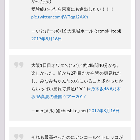
かった(笑)
受験終わったら東京にも進出したい！！！
pic.twitter.com/jWTqgJ2AXn
— いとぴー@8/16 大阪城ホール (@tmok_itopi)
2017年8月16日
大阪1日目オワタ＼(^o^)／約2時間40分かな。
楽しかった。前から2列目だから皆の顔見れた
し、みなみちゃん前の方にいること多かったか
らいっぱい見れて満足(*´∀｀)
#乃木坂46
#乃木
坂46真夏の全国ツアー2017
— mer(メル) (@cheshire_mer)
2017年8月16日
それも最高やったのにアンコールでトロッコが