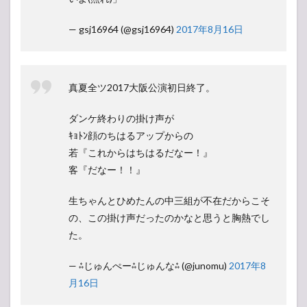
— gsj16964 (@gsj16964)
2017年8月16日
真夏全ツ2017大阪公演初日終了。
ダンケ終わりの掛け声が
ｷｮﾄﾝ顔のちはるアップからの
若『これからはちはるだなー！』
客『だなー！！』
生ちゃんとひめたんの中三組が不在だからこそ
の、この掛け声だったのかなと思うと胸熱でし
た。
— ⁂じゅんぺー⁂じゅんな⁂ (@junomu)
2017年8
月16日