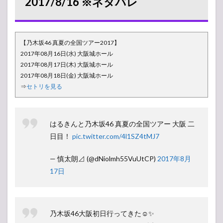
2017/8/16 ※ネタバレ
46
関連
のリ
リー
ス作
【乃木坂46 真夏の全国ツアー2017】
品特
2017年08月16日(水) 大阪城ホール
集ペ
ージ
2017年08月17日(木) 大阪城ホール
はこ
2017年08月18日(金) 大阪城ホール
ちら
⇒
セトリを見る
はるきんと乃木坂46 真夏の全国ツアー 大阪 二
日目！
pic.twitter.com/4l1SZ4tMJ7
— 慎太朗⊿ (@dNiolmh55VuUtCP)
2017年8月
17日
乃木坂46大阪初日行ってきた☺️✨