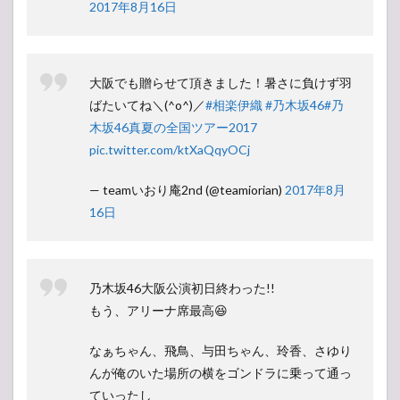
2017年8月16日
大阪でも贈らせて頂きました！暑さに負けず羽
ばたいてね＼(^o^)／
#相楽伊織
#乃木坂46
#乃
木坂46真夏の全国ツアー2017
pic.twitter.com/ktXaQqyOCj
— teamいおり庵2nd (@teamiorian)
2017年8月
16日
乃木坂46大阪公演初日終わった!!
もう、アリーナ席最高😆
なぁちゃん、飛鳥、与田ちゃん、玲香、さゆり
んが俺のいた場所の横をゴンドラに乗って通っ
ていったし