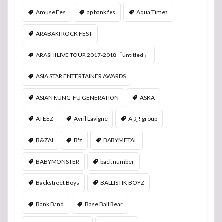
Amuse Fes
ap bank fes
Aqua Timez
ARABAKI ROCK FEST
ARASHI LIVE TOUR 2017-2018「untitled」
ASIA STAR ENTERTAINER AWARDS
ASIAN KUNG-FU GENERATION
ASKA
ATEEZ
Avril Lavigne
Aぇ! group
B&ZAI
B'z
BABYMETAL
BABYMONSTER
back number
Backstreet Boys
BALLISTIK BOYZ
Bank Band
Base Ball Bear