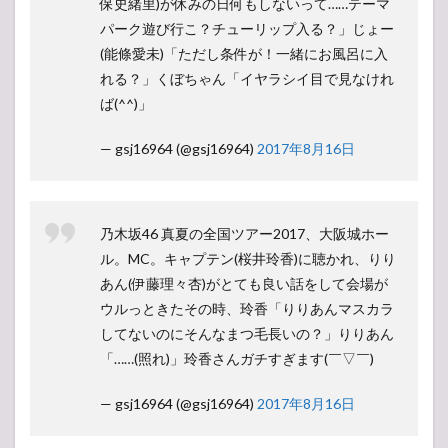
保史緒里)が休みの日何もしないって……テーマ
パーク遊び行こ？チューリップ入る？」じょー
(能條愛未)「ただし条件が！一緒にお風呂に入
れる？」くぼちゃん「イヤラシイ目で見なけれ
ば(^^)」
— gsj16964 (@gsj16964)
2017年8月16日
乃木坂46 真夏の全国ツアー2017、大阪城ホー
ル。MC。キャプテン(桜井玲香)に聴かれ、りり
あん(伊藤理々杏)がとても良い話をして会場が
ウルっときたその時、玲香「りりあんマスカラ
してないのにそんなまつ毛長いの？」りりあん
「……(照れ)」玲香さんガチすぎます(￣▽￣)
— gsj16964 (@gsj16964)
2017年8月16日