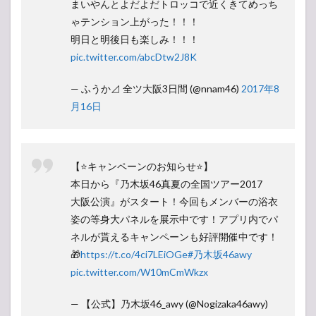
まいやんとよだよだトロッコで近くきてめっち
ゃテンション上がった！！！
明日と明後日も楽しみ！！！
pic.twitter.com/abcDtw2J8K
— ふうか⊿ 全ツ大阪3日間 (@nnam46)
2017年8
月16日
【⭐️キャンペーンのお知らせ⭐️】
本日から『乃木坂46真夏の全国ツアー2017
大阪公演』がスタート！今回もメンバーの浴衣
姿の等身大パネルを展示中です！アプリ内でパ
ネルが貰えるキャンペーンも好評開催中です！
🎁
https://t.co/4ci7LEiOGe
#乃木坂46awy
pic.twitter.com/W10mCmWkzx
— 【公式】乃木坂46_awy (@Nogizaka46awy)