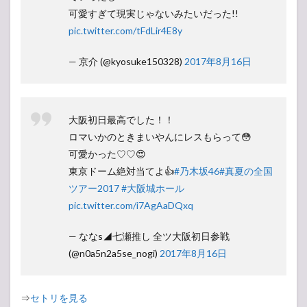
可愛すぎて現実じゃないみたいだった!!
pic.twitter.com/tFdLir4E8y
— 京介 (@kyosuke150328)
2017年8月16日
大阪初日最高でした！！
ロマいかのときまいやんにレスもらって😳
可愛かった♡♡😍
東京ドーム絶対当てよ👍
#乃木坂46
#真夏の全国
ツアー2017
#大阪城ホール
pic.twitter.com/i7AgAaDQxq
— ななs◢七瀬推し 全ツ大阪初日参戦
(@n0a5n2a5se_nogi)
2017年8月16日
⇒
セトリを見る