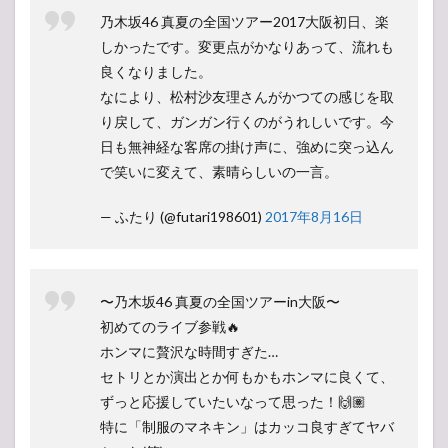
乃木坂46 真夏の全国ツアー2017大阪初日、楽
しかったです。変更点がかなりあって、流れも
良くなりました。
なにより、松村沙友理さんがかつての感じを取
り戻して、ガンガン行くのがうれしいです。今
日も無神経な客席の掛け声に、強めに突っ込ん
で笑いに変えて、素晴らしいの一言。
— ふたり (@futari198601)
2017年8月16日
〜乃木坂46 真夏の全国ツアーin大阪〜
初めてのライブ参戦🔥
ホンマに贅沢な時間すぎた…
セトリとか演出とか何もかもホンマに良くて、
ずっと応援していたいなって思った！🙌🏽
特に「制服のマネキン」はカッコ良すぎてヤバ