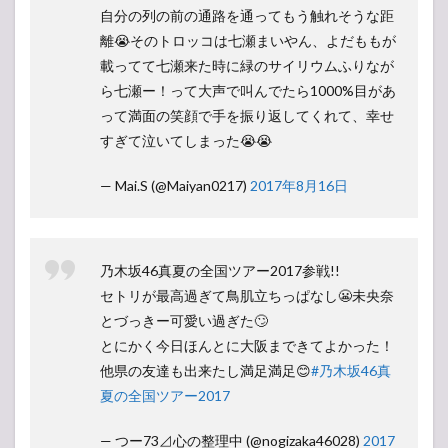
自分の列の前の通路を通ってもう触れそうな距
離😭そのトロッコは七瀬まいやん、よだももが
載ってて七瀬来た時に緑のサイリウムふりなが
ら七瀬ー！って大声で叫んでたら1000%目があ
って満面の笑顔で手を振り返してくれて、幸せ
すぎて泣いてしまった😭😭
— Mai.S (@Maiyan0217)
2017年8月16日
乃木坂46真夏の全国ツアー2017参戦!!
セトリが最高過ぎて鳥肌立ちっぱなし😬未央奈
とづっきー可愛い過ぎた🙄
とにかく今日ほんとに大阪まできてよかった！
他県の友達も出来たし満足満足😊
#乃木坂46真
夏の全国ツアー2017
— つー73⊿心の整理中 (@nogizaka46028)
2017