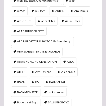
Aichi Sky Expo(愛知県国際展示場)
aiko
Aimer
AIR JAM
AKB48
AmBitious
Amuse Fes
ap bank fes
Aqua Timez
ARABAKI ROCK FEST
ARASHI LIVE TOUR 2017-2018「untitled」
ASIA STAR ENTERTAINER AWARDS
ASIAN KUNG-FU GENERATION
ASKA
ATEEZ
Avril Lavigne
Aぇ! group
B&ZAI
B'z
BABYMETAL
BABYMONSTER
back number
Backstreet Boys
BALLISTIK BOYZ