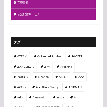
音楽番組
音楽配信サービス
タグ
&TEAM
04 Limited Sazabys
10-FEET
20th Century
2PM
7 MEN 侍
7ORDER
a-nation
A.B.C-Z
AAA
ACEes
Acid Black Cherry
ACIDMAN
Ado
Aerosmith
aespa
AI