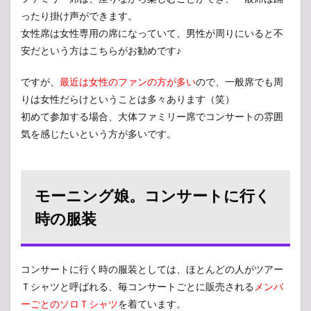
5
ったり掛け声ができます。
まと
め
女性席は女性専用の席になっていて、男性が周りにいると不
安だという方はこちらがお勧めです♪
ですが、
最近は女性のファンの方が多い
ので、一般席でも周
りは女性だらけということは多々あります（笑）
初めて参加する場合、大体ファミリー席でコンサートの雰囲
気を感じたいという方が多いです。
モーニング娘。コンサートに行く
時の服装
コンサートに行く時の服装としては、ほとんどの人がツアー
Ｔシャツと呼ばれる、毎コンサートごとに販売される
メンバ
ーごとのソロＴシャツ
を着ています。