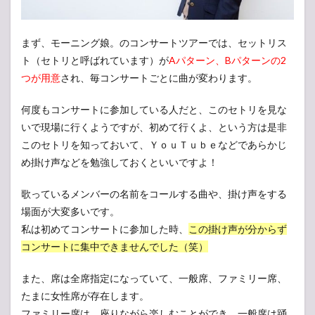
3
ライ
ブに
まず、モーニング娘。のコンサートツアーでは、セットリス
必要
な持
ト（セトリと呼ばれています）が
Aパターン、Bパターンの2
ち物
つが用意
され、毎コンサートごとに曲が変わります。
（荷
物）
や注
何度もコンサートに参加している人だと、このセトリを見な
意し
いで現場に行くようですが、初めて行くよ、という方は是非
たい
このセトリを知っておいて、ＹｏｕＴｕｂｅなどであらかじ
マナ
ーに
め掛け声などを勉強しておくといいですよ！
つい
て
歌っているメンバーの名前をコールする曲や、掛け声をする
4
場面が大変多いです。
おす
私は初めてコンサートに参加した時、
この掛け声が分からず
すめ
グッ
コンサートに集中できませんでした（笑）
ズや
列の
また、席は全席指定になっていて、一般席、ファミリー席、
待ち
たまに女性席が存在します。
時間
ファミリー席は、座りながら楽しむことができ、一般席は踊