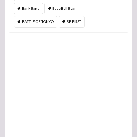
Bank Band
Base Ball Bear
BATTLE OF TOKYO
BE:FIRST