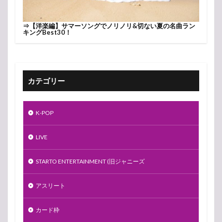
⇒
【洋楽編】サマーソングでノリノリ&切ない夏の名曲ラン
キングBest30！
カテゴリー
K-POP
LIVE
STARTO ENTERTAINMENT (旧ジャニーズ
アスリート
カード枠