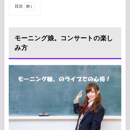
目次
1
モー
ニン
グ
娘。
モーニング娘。コンサートの楽し
コン
サー
み方
トの
楽し
み方
2
モー
ニン
グ
娘。
コン
サー
トに
行く
時の
服装