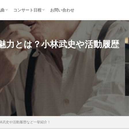
気曲
コンサート日程
お問い合わせ
TAINMENT (旧ジャニーズ)
アルバム
セトリ・まとめ
ライブレポ
カード枠
魅力とは？小林武史や活動履歴
林武史や活動履歴など一挙紹介！