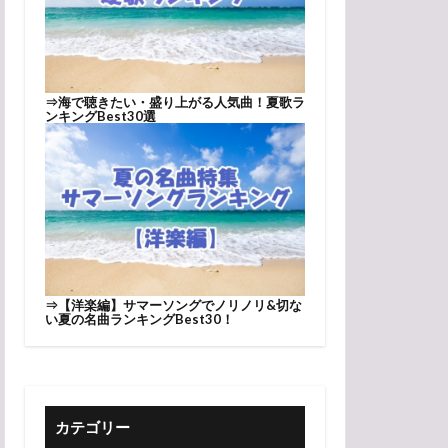
⇒
海で聴きたい・盛り上がる人気曲！夏歌ラ
ンキングBest30選
⇒
【洋楽編】サマーソングでノリノリ&切な
い夏の名曲ランキングBest30！
カテゴリー