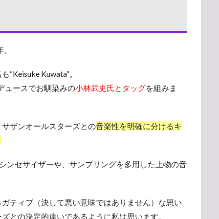
年。
suke Kuwata”。
のプロデュースでお馴染みの
小林武史氏とタッグ
を組みま
とサザンオールスターズとの
音楽性を明確に分けるキ
。
流行であるシンセサイザーや、サンプリングを多用した上物の音
ネガティブ（決して悪い意味ではありません）な思い
ーズとの決定的違いであるように私は思います。