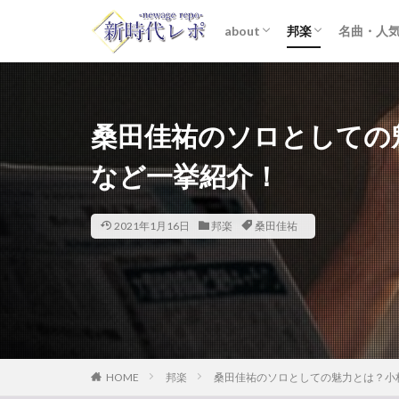
about
邦楽
名曲・人
ライター紹介
プライバシーポリシー
免責事項
STARTO ENTER
女性アイドル
K-POP
洋楽
おすすめ
歌詞考察
桑田佳祐のソロとしての
など一挙紹介！
2021年1月16日
邦楽
桑田佳祐
HOME
邦楽
桑田佳祐のソロとしての魅力とは？小