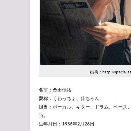
KUWATA
BANDで
の桑田佳
祐
3
ソ
ロ
活
動
で
の
出典：http://special.sas
桑
田
名前：桑田佳祐
佳
祐
愛称：くわっちょ、佳ちゃん
4
担当：ボーカル、ギター、ドラム、ベース、
ま
当。
と
生年月日：1956年2月26日
め