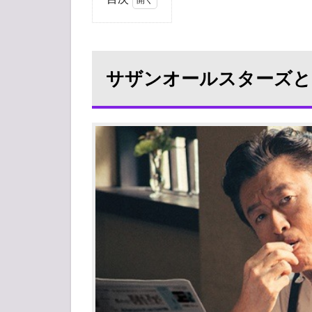
1
サ
ザ
ン
サザンオールスターズと
オ
ー
ル
ス
タ
ー
ズ
と
し
て
の
桑
田
佳
祐
2