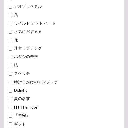
アオゾラペダル
風
ワイルド アット ハート
お気に召すまま
花
迷宮ラブソング
ハダシの未来
暁
スケッチ
時計じかけのアンブレラ
Delight
夏の名前
Hit The Floor
「未完」
ギフト