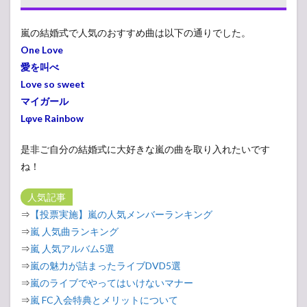
嵐の結婚式で人気のおすすめ曲は以下の通りでした。
One Love
愛を叫べ
Love so sweet
マイガール
Lφve Rainbow
是非ご自分の結婚式に大好きな嵐の曲を取り入れたいです
ね！
人気記事
⇒
【投票実施】嵐の人気メンバーランキング
⇒
嵐 人気曲ランキング
⇒
嵐 人気アルバム5選
⇒
嵐の魅力が詰まったライブDVD5選
⇒
嵐のライブでやってはいけないマナー
⇒
嵐 FC入会特典とメリットについて