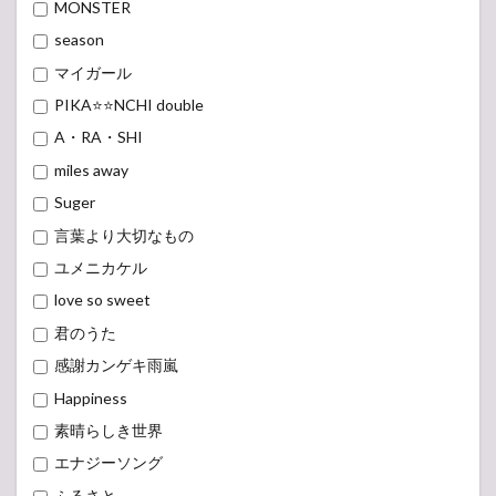
MONSTER
season
マイガール
PIKA⭐️⭐️NCHI double
A・RA・SHI
miles away
Suger
言葉より大切なもの
ユメニカケル
love so sweet
君のうた
感謝カンゲキ雨嵐
Happiness
素晴らしき世界
エナジーソング
ふるさと