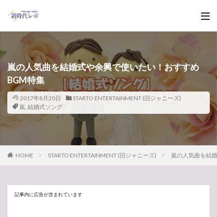
嵐の人気曲を結婚式や余興で使いたい！おすすめ
BGM特集
2017年8月20日
STARTO ENTERTAINMENT (旧ジャニーズ)
嵐
,
結婚式ソング
HOME
STARTO ENTERTAINMENT (旧ジャニーズ)
嵐の人気曲を結婚
記事内に広告が含まれています