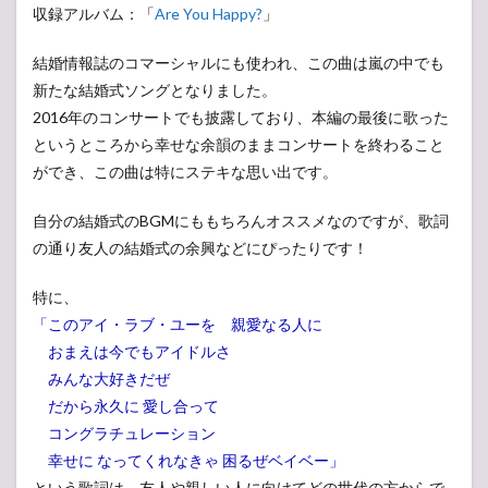
収録アルバム：「
Are You Happy?
」
結婚情報誌のコマーシャルにも使われ、この曲は嵐の中でも
新たな結婚式ソングとなりました。
2016年のコンサートでも披露しており、本編の最後に歌った
というところから幸せな余韻のままコンサートを終わること
ができ、この曲は特にステキな思い出です。
自分の結婚式のBGMにももちろんオススメなのですが、歌詞
の通り友人の結婚式の余興などにぴったりです！
特に、
「このアイ・ラブ・ユーを 親愛なる人に
おまえは今でもアイドルさ
みんな大好きだぜ
だから永久に 愛し合って
コングラチュレーション
幸せに なってくれなきゃ 困るぜベイベー」
という歌詞は、友人や親しい人に向けてどの世代の方からで