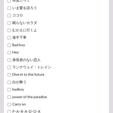
何度だって
いま愛を語ろう
ココロ
眠らないカラダ
むかえに行くよ
途中下車
Bad boy
Hey
身長差のない恋人
ランナウェイ・トレイン
Dive in to the future
白が舞う
badboy
power of the paradise
Carry on
P･A･R･A･D･O･X