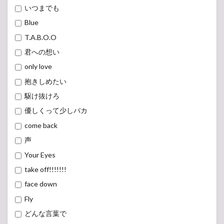
いつまでも
Blue
T.A.B.O.O
君への想い
only love
抱きしめたい
駆け抜けろ
優しくって少しバカ
come back
声
Your Eyes
take off!!!!!!!
face down
Fly
どんな言葉で