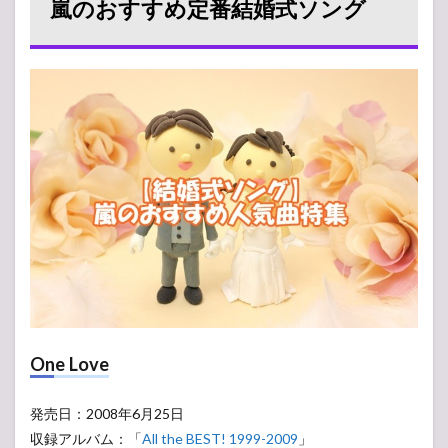
嵐のおすすめ定番結婚式ソング
結婚
式ソ
ング
2
友人
の結
婚式
で歌
いた
い・
BGM
にオ
スス
メ！
3
結婚
式や
お色
One Love
直し
後の
BGM
発売日：2008年6月25日
とし
収録アルバム：「
All the BEST! 1999-2009
」
ても