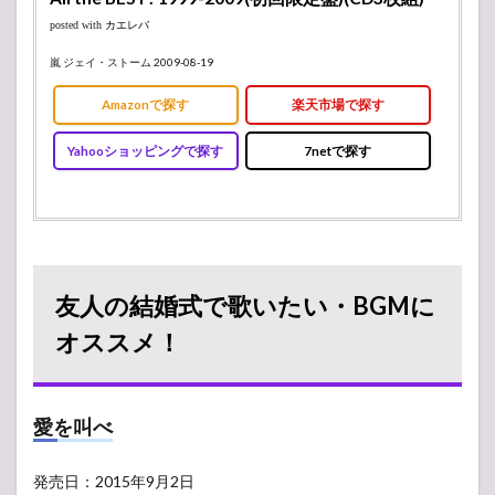
たり
posted with
カエレバ
6
嵐 ジェイ・ストーム 2009-08-19
実は
別れ
Amazonで探す
楽天市場で探す
の
歌！
結婚
Yahooショッピングで探す
7netで探す
式で
歌う
のは
考え
たほ
うが
いい
友人の結婚式で歌いたい・BGMに
か
も…
オススメ！
7
結婚
式ソ
愛を叫べ
ング
まと
め
発売日：2015年9月2日