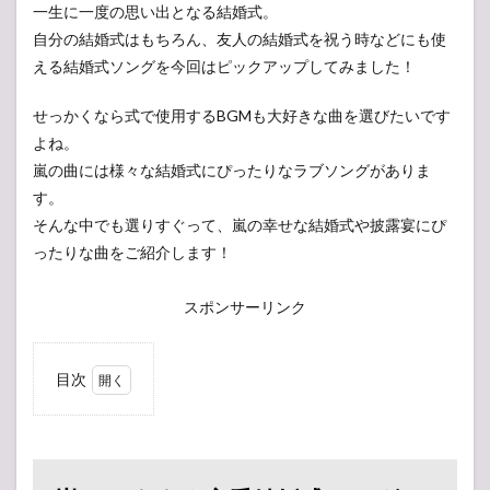
一生に一度の思い出となる結婚式。
自分の結婚式はもちろん、友人の結婚式を祝う時などにも使
える結婚式ソングを今回はピックアップしてみました！
せっかくなら式で使用するBGMも大好きな曲を選びたいです
よね。
嵐の曲には様々な結婚式にぴったりなラブソングがありま
す。
そんな中でも選りすぐって、嵐の幸せな結婚式や披露宴にぴ
ったりな曲をご紹介します！
スポンサーリンク
目次
1
嵐の
おす
すめ
定番