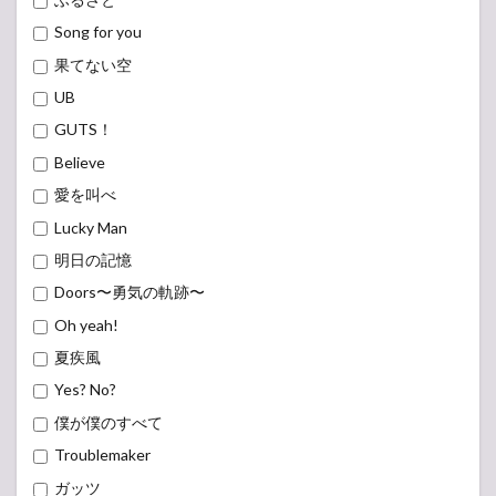
Song for you
果てない空
UB
GUTS！
Believe
愛を叫べ
Lucky Man
明日の記憶
Doors〜勇気の軌跡〜
Oh yeah!
夏疾風
Yes? No?
僕が僕のすべて
Troublemaker
ガッツ