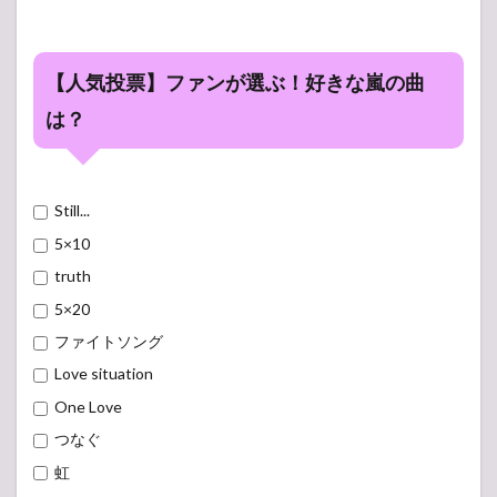
【人気投票】ファンが選ぶ！好きな嵐の曲
は？
Still...
5×10
truth
5×20
ファイトソング
Love situation
One Love
つなぐ
虹