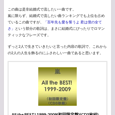
使え
る！
この曲は是非結婚式で流したい一曲です。
嵐に限らず、結婚式で流したい曲ランキングでも上位を占め
4
両親
ているこの曲ですが、
「百年先も愛を誓うよ 君は僕の全て
への
さ」
という部分の歌詞は、まさに結婚式にぴったりでロマン
手紙
ティックなフレーズです。
に！
結婚
式の
ずっと2人で生きていきたいと言った内容の歌詞で、これから
フィ
の2人の人生を飾るのにふさわしい一曲であると思います。
ナー
レを
飾る
一曲
5
結婚
式の
入退
場・
最後
の挨
拶に
ぴっ
All the BEST! 1999-2009(初回限定盤)(CD3枚組)