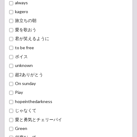
always
kagero
旅立ちの朝
愛を歌おう
君が笑えるように
to be free
ボイス
unknown
超2ありがとう
On sunday
Piay
hopeinthedarkness
じゃなくて
愛と勇気とチェリーパイ
Green