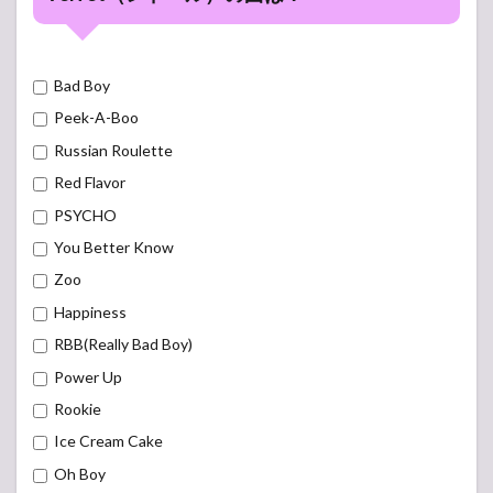
Bad Boy
Peek-A-Boo
Russian Roulette
Red Flavor
PSYCHO
You Better Know
Zoo
Happiness
RBB(Really Bad Boy)
Power Up
Rookie
Ice Cream Cake
Oh Boy