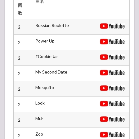
曲名
回
数
Russian Roulette
2
Power Up
2
#Cookie Jar
2
My Second Date
2
Mosquito
2
Look
2
Mr.E
2
-アンコール-
Zoo
2