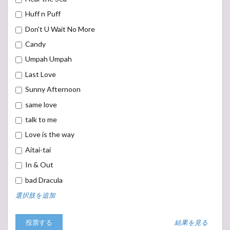
Huff n Puff
Don't U Wait No More
Candy
Umpah Umpah
Last Love
Sunny Afternoon
same love
talk to me
Love is the way
Aitai-tai
In & Out
bad Dracula
選択肢を追加
結果を見る