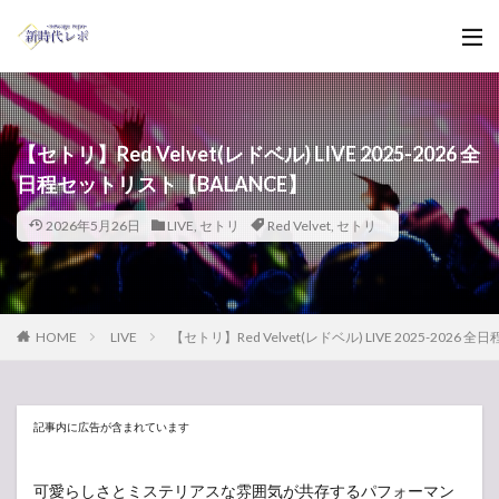
【セトリ】Red Velvet(レドベル) LIVE 2025-2026 全
日程セットリスト【BALANCE】
2026年5月26日
LIVE
,
セトリ
Red Velvet
,
セトリ
HOME
LIVE
【セトリ】Red Velvet(レドベル) LIVE 2025-2026
記事内に広告が含まれています
可愛らしさとミステリアスな雰囲気が共存するパフォーマン