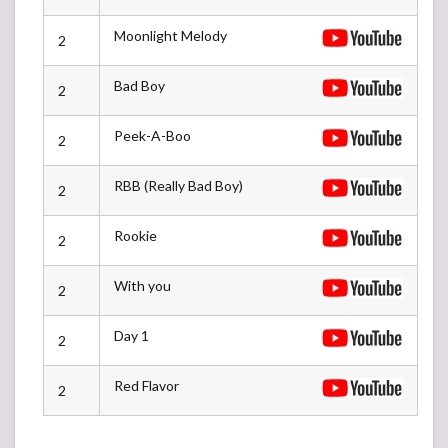
Moonlight Melody
2
Bad Boy
2
Peek-A-Boo
2
RBB (Really Bad Boy)
2
Rookie
2
With you
2
Day 1
2
Red Flavor
2