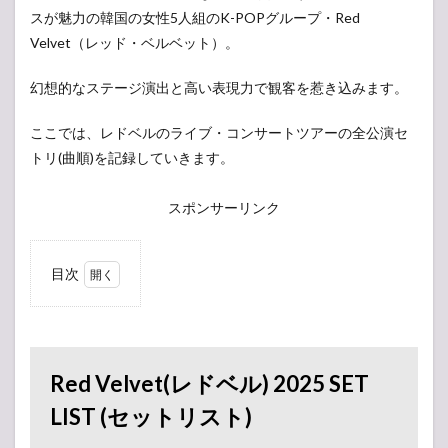
スが魅力の韓国の女性5人組のK-POPグループ・Red
Velvet（レッド・ベルベット）。
幻想的なステージ演出と高い表現力で観客を惹き込みます。
ここでは、レドベルのライブ・コンサートツアーの全公演セ
トリ(曲順)を記録していきます。
スポンサーリンク
目次
1
Red
Velvet(レ
ドベル)
2025 SET
LIST (セ
Red Velvet(レドベル) 2025 SET
ットリス
ト)
LIST (セットリスト)
1.1