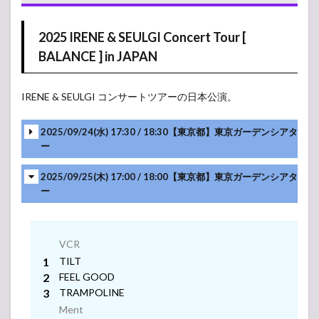
2025
IRENE &
2025 IRENE & SEULGI Concert Tour [
SEULGI
Concert
BALANCE ] in JAPAN
Tour [
BALANCE
] in JAPAN
IRENE & SEULGI コンサートツアーの日本公演。
2
Red
Velvet(レ
2025/09/24(水) 17:30 / 18:30【東京都】東京ガーデンシアタ
ドベル)
ー
2024 SET
LIST (セ
ットリス
2025/09/25(木) 17:00 / 18:00【東京都】東京ガーデンシアタ
ト)
ー
VCR
2.1
KCON
JAPAN
VCR
2024
Ment
TILT
3
Red
FEEL GOOD
Velvet(レ
TRAMPOLINE
ドベル)
Ment
VCR
2023 SET