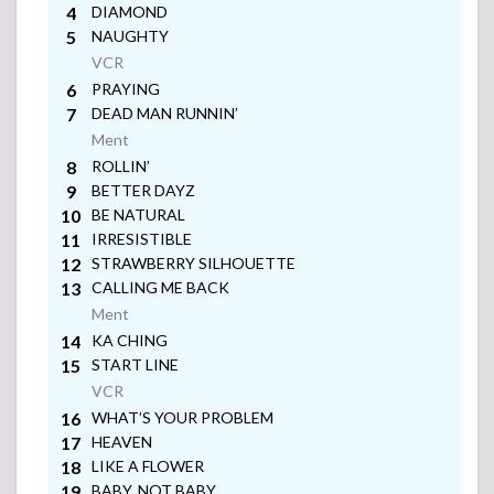
LIST (セ
DIAMOND
ットリス
NAUGHTY
ト)
VCR
Ment
3.1
PRAYING
Red
DEAD MAN RUNNIN’
Velvet
Ment
4th
ROLLIN’
Concert
: R to V
BETTER DAYZ
in
BE NATURAL
JAPAN
Ment
IRRESISTIBLE
3.2
STRAWBERRY SILHOUETTE
Red
CALLING ME BACK
Velvet
Ment
VCR
4th
KA CHING
Concert
: R to
START LINE
V（韓
VCR
国・ソ
WHAT’S YOUR PROBLEM
ウル）
Ment
HEAVEN
4
Red
LIKE A FLOWER
Velvet(レ
BABY, NOT BABY