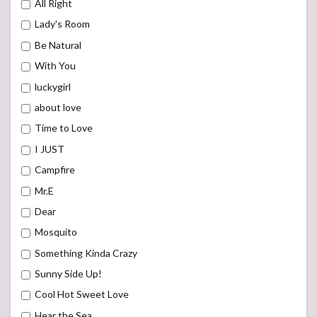
All Right
Lady's Room
Be Natural
With You
luckygirl
about love
Time to Love
I JUST
Campfire
Mr.E
Dear
Mosquito
Something Kinda Crazy
Sunny Side Up!
Cool Hot Sweet Love
Hear the Sea