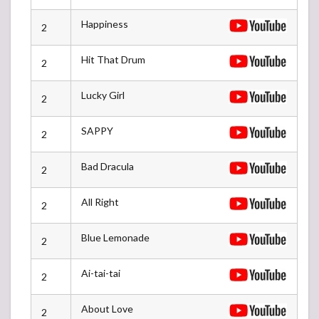
-アンコール-
Happiness
2
Hit That Drum
2
Lucky Girl
2
SAPPY
2
Bad Dracula
2
All Right
2
Blue Lemonade
2
Ai-tai-tai
2
About Love
2