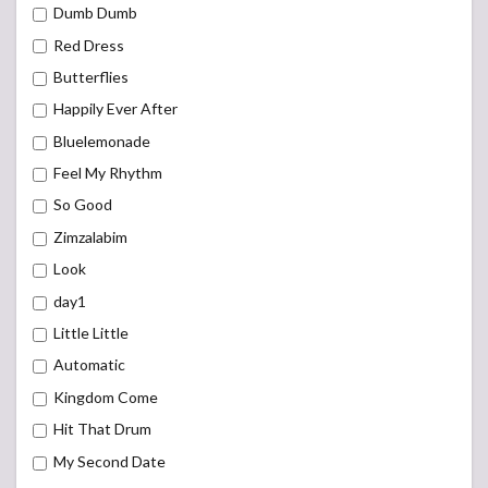
Dumb Dumb
Red Dress
Butterflies
Happily Ever After
Bluelemonade
Feel My Rhythm
So Good
Zimzalabim
Look
day1
Little Little
Automatic
Kingdom Come
Hit That Drum
My Second Date