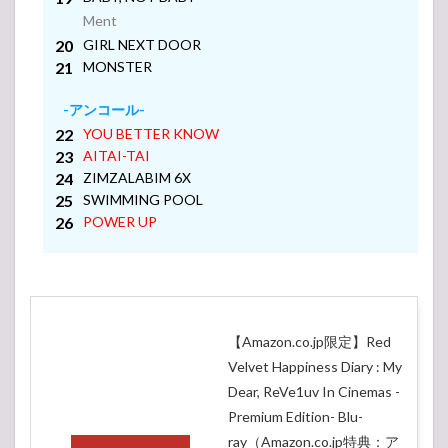
ドベル)
Ment
2020 SET
LIST (セ
-アンコール-
GIRL NEXT DOOR
ットリス
MONSTER
ト)
4.1
-アンコール-
Red
YOU BETTER KNOW
Velvet
AITAI-TAI
Arena
ZIMZALABIM 6X
Tour
SWIMMING POOL
in
JAPAN
POWER UP
– La
Rouge
5
Red
Velvet(レ
ドベル)
【Amazon.co.jp限定】Red
2019 SET
LIST (セ
Velvet Happiness Diary : My
ットリス
Dear, ReVe1uv In Cinemas -
ト)
Premium Edition- Blu-
5.1
Red
ray（Amazon.co.jp特典：ア