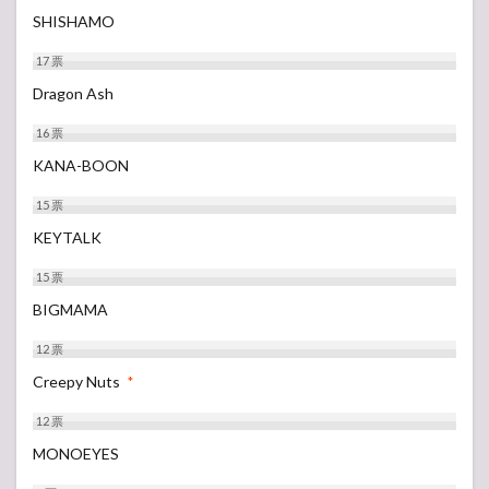
SHISHAMO
17
票
Dragon Ash
16
票
KANA-BOON
15
票
KEYTALK
15
票
BIGMAMA
12
票
Creepy Nuts
*
12
票
MONOEYES