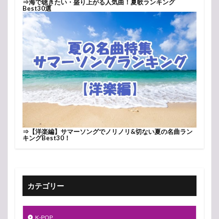
⇒
海で聴きたい・盛り上がる人気曲！夏歌ランキング
Best30選
⇒
【洋楽編】サマーソングでノリノリ&切ない夏の名曲ラン
キングBest30！
カテゴリー
K-POP