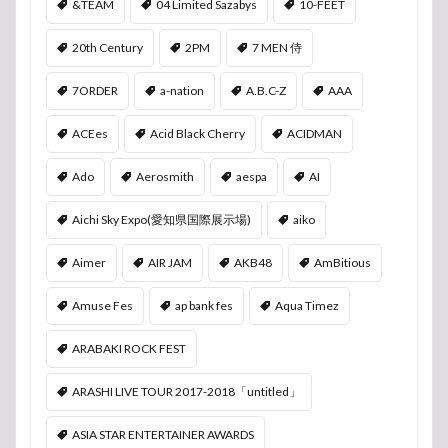
&TEAM
04 Limited Sazabys
10-FEET
20th Century
2PM
7 MEN 侍
7ORDER
a-nation
A.B.C-Z
AAA
ACEes
Acid Black Cherry
ACIDMAN
Ado
Aerosmith
aespa
AI
Aichi Sky Expo(愛知県国際展示場)
aiko
Aimer
AIR JAM
AKB48
AmBitious
Amuse Fes
ap bank fes
Aqua Timez
ARABAKI ROCK FEST
ARASHI LIVE TOUR 2017-2018「untitled」
ASIA STAR ENTERTAINER AWARDS