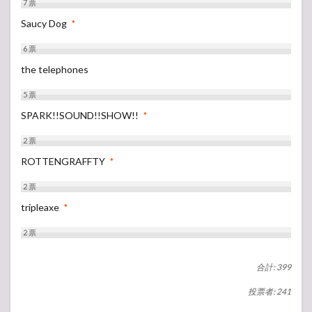
7
票
Saucy Dog
*
6
票
the telephones
5
票
SPARK!!SOUND!!SHOW!!
*
2
票
ROTTENGRAFFTY
*
2
票
tripleaxe
*
2
票
合計: 399
投票者: 241