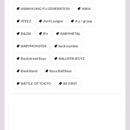
ASIAN KUNG-FU GENERATION
ASKA
ATEEZ
Avril Lavigne
Aぇ! group
B&ZAI
B'z
BABYMETAL
BABYMONSTER
back number
Backstreet Boys
BALLISTIK BOYZ
Bank Band
Base Ball Bear
BATTLE OF TOKYO
BE:FIRST