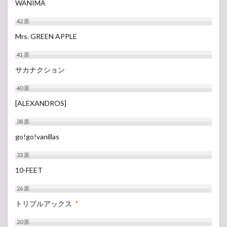
WANIMA
42
票
Mrs. GREEN APPLE
41
票
サカナクション
40
票
[ALEXANDROS]
38
票
go!go!vanillas
33
票
10-FEET
26
票
トリプルアックス
*
20
票