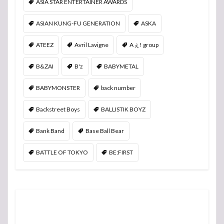
ASIA STAR ENTERTAINER AWARDS
ASIAN KUNG-FU GENERATION
ASKA
ATEEZ
Avril Lavigne
Aぇ! group
B&ZAI
B'z
BABYMETAL
BABYMONSTER
back number
Backstreet Boys
BALLISTIK BOYZ
Bank Band
Base Ball Bear
BATTLE OF TOKYO
BE:FIRST