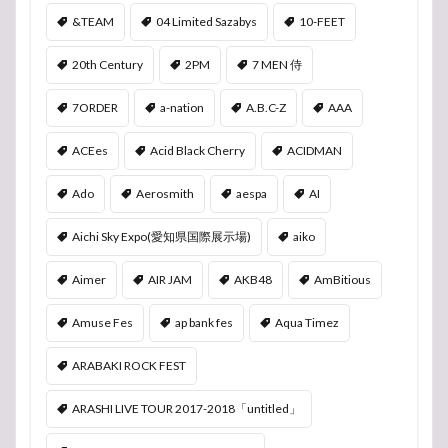
&TEAM
04 Limited Sazabys
10-FEET
20th Century
2PM
7 MEN 侍
7ORDER
a-nation
A.B.C-Z
AAA
ACEes
Acid Black Cherry
ACIDMAN
Ado
Aerosmith
aespa
AI
Aichi Sky Expo(愛知県国際展示場)
aiko
Aimer
AIR JAM
AKB48
AmBitious
Amuse Fes
ap bank fes
Aqua Timez
ARABAKI ROCK FEST
ARASHI LIVE TOUR 2017-2018「untitled」