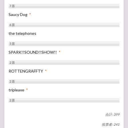
7
票
Saucy Dog
*
6
票
the telephones
5
票
SPARK!!SOUND!!SHOW!!
*
2
票
ROTTENGRAFFTY
*
2
票
tripleaxe
*
2
票
合計: 399
投票者: 241