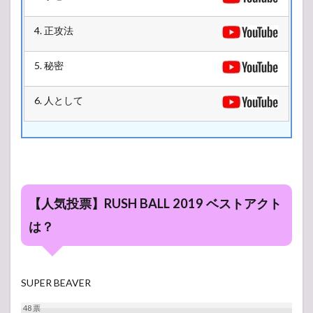
4. 正攻法
5. 秘密
6. 人として
【人気投票】RUSH BALL 2019 ベストアクト
は？
SUPER BEAVER
48
票