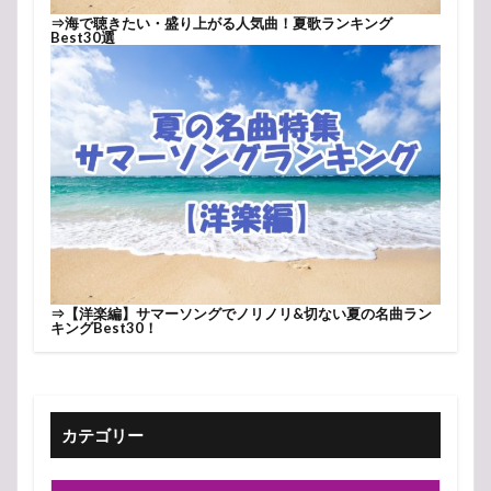
⇒
海で聴きたい・盛り上がる人気曲！夏歌ランキング
Best30選
⇒
【洋楽編】サマーソングでノリノリ&切ない夏の名曲ラン
キングBest30！
カテゴリー