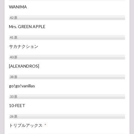
WANIMA
42
票
Mrs. GREEN APPLE
41
票
サカナクション
40
票
[ALEXANDROS]
38
票
go!go!vanillas
33
票
10-FEET
26
票
トリプルアックス
*