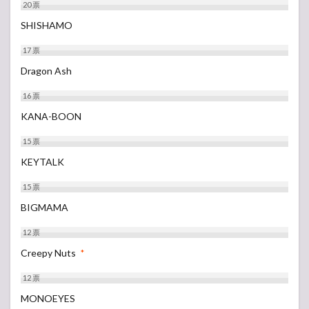
20
票
SHISHAMO
17
票
Dragon Ash
16
票
KANA-BOON
15
票
KEYTALK
15
票
BIGMAMA
12
票
Creepy Nuts
*
12
票
MONOEYES