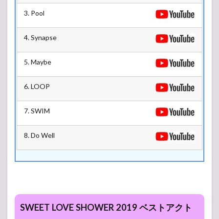
3. Pool
4. Synapse
5. Maybe
6. LOOP
7. SWIM
8. Do Well
SWEET LOVE SHOWER 2019 ベストアクト