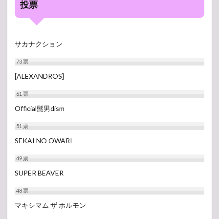
投票
サカナクション
73
票
[ALEXANDROS]
61
票
Official髭男dism
51
票
SEKAI NO OWARI
49
票
SUPER BEAVER
48
票
マキシマム ザ ホルモン