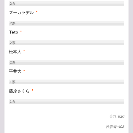
2
票
ズーカラデル
*
2
票
Teto
*
2
票
松本大
*
2
票
平井大
*
1
票
藤原さくら
*
1
票
合計: 820
投票者: 408