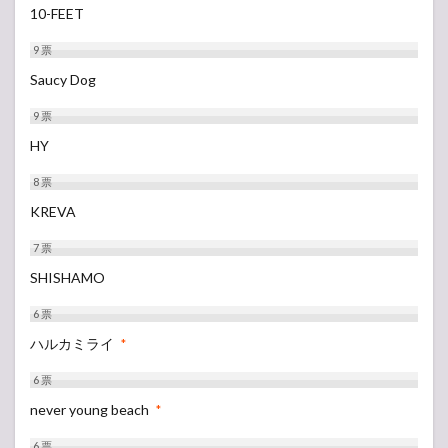
10-FEET
9
票
Saucy Dog
9
票
HY
8
票
KREVA
7
票
SHISHAMO
6
票
ハルカミライ
*
6
票
never young beach
*
6
票