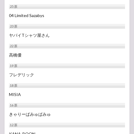
25
票
04 Limited Sazabys
23
票
ヤバイTシャツ屋さん
22
票
高橋優
19
票
フレデリック
18
票
MISIA
16
票
きゃりーぱみゅぱみゅ
12
票
KANA-BOON