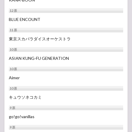
12
票
BLUE ENCOUNT
11
票
東京スカパラダイスオーケストラ
10
票
ASIAN KUNG-FU GENERATION
10
票
Aimer
10
票
キュウソネコカミ
9
票
go!go!vanillas
9
票