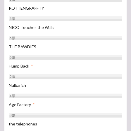
ROTTENGRAFFTY
5
票
NICO Touches the Walls
5
票
THE BAWDIES
5
票
Hump Back
*
5
票
Nulbarich
4
票
Age Factory
*
3
票
the telephones