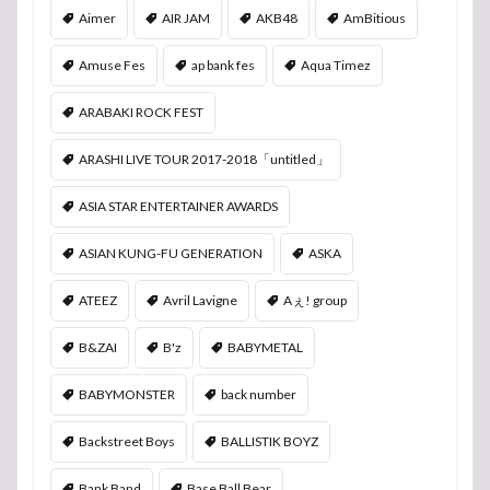
Aimer
AIR JAM
AKB48
AmBitious
Amuse Fes
ap bank fes
Aqua Timez
ARABAKI ROCK FEST
ARASHI LIVE TOUR 2017-2018「untitled」
ASIA STAR ENTERTAINER AWARDS
ASIAN KUNG-FU GENERATION
ASKA
ATEEZ
Avril Lavigne
Aぇ! group
B&ZAI
B'z
BABYMETAL
BABYMONSTER
back number
Backstreet Boys
BALLISTIK BOYZ
Bank Band
Base Ball Bear