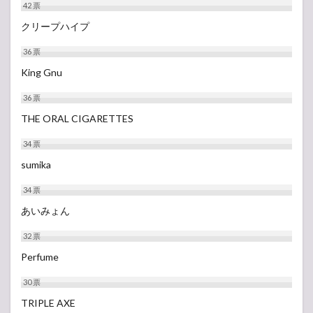
42
票
クリープハイプ
36
票
King Gnu
36
票
THE ORAL CIGARETTES
34
票
sumika
34
票
あいみょん
32
票
Perfume
30
票
TRIPLE AXE