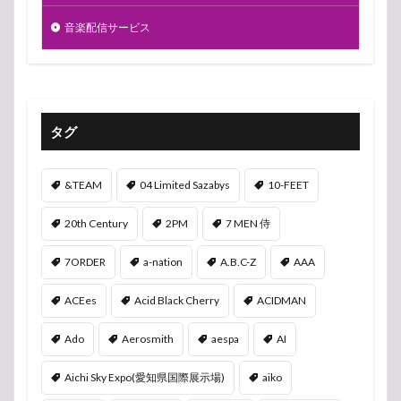
音楽配信サービス
タグ
&TEAM
04 Limited Sazabys
10-FEET
20th Century
2PM
7 MEN 侍
7ORDER
a-nation
A.B.C-Z
AAA
ACEes
Acid Black Cherry
ACIDMAN
Ado
Aerosmith
aespa
AI
Aichi Sky Expo(愛知県国際展示場)
aiko