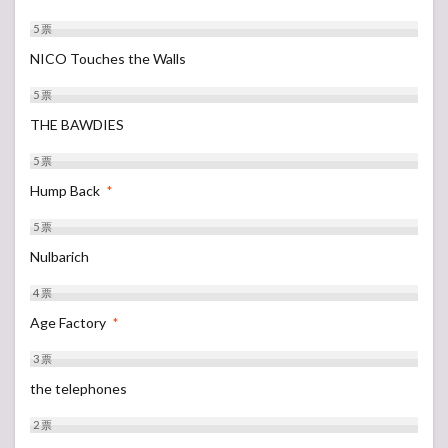
5
票
NICO Touches the Walls
5
票
THE BAWDIES
5
票
Hump Back
*
5
票
Nulbarich
4
票
Age Factory
*
3
票
the telephones
2
票