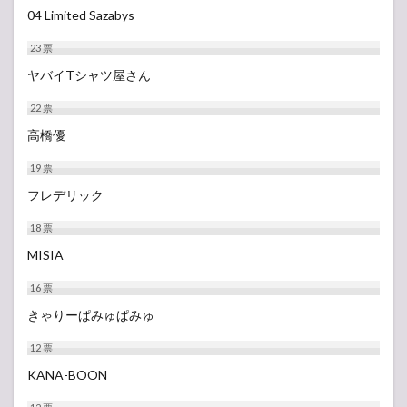
04 Limited Sazabys
23
票
ヤバイTシャツ屋さん
22
票
高橋優
19
票
フレデリック
18
票
MISIA
16
票
きゃりーぱみゅぱみゅ
12
票
KANA-BOON