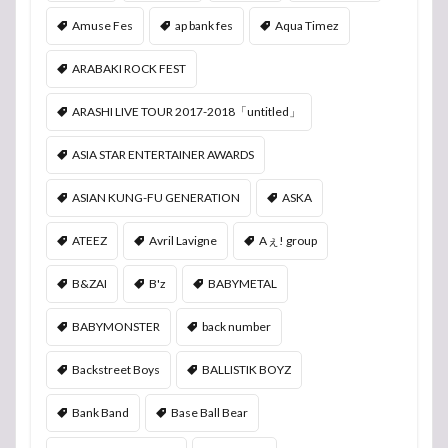
Amuse Fes
ap bank fes
Aqua Timez
ARABAKI ROCK FEST
ARASHI LIVE TOUR 2017-2018「untitled」
ASIA STAR ENTERTAINER AWARDS
ASIAN KUNG-FU GENERATION
ASKA
ATEEZ
Avril Lavigne
Aぇ! group
B&ZAI
B'z
BABYMETAL
BABYMONSTER
back number
Backstreet Boys
BALLISTIK BOYZ
Bank Band
Base Ball Bear