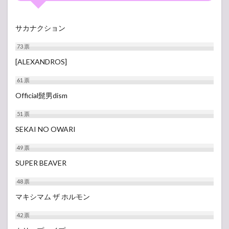
サカナクション
73
票
[ALEXANDROS]
61
票
Official髭男dism
51
票
SEKAI NO OWARI
49
票
SUPER BEAVER
48
票
マキシマム ザ ホルモン
42
票