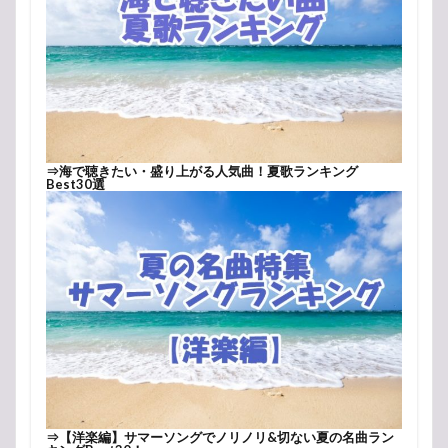
⇒
海で聴きたい・盛り上がる人気曲！夏歌ランキング
Best30選
⇒
【洋楽編】サマーソングでノリノリ&切ない夏の名曲ラン