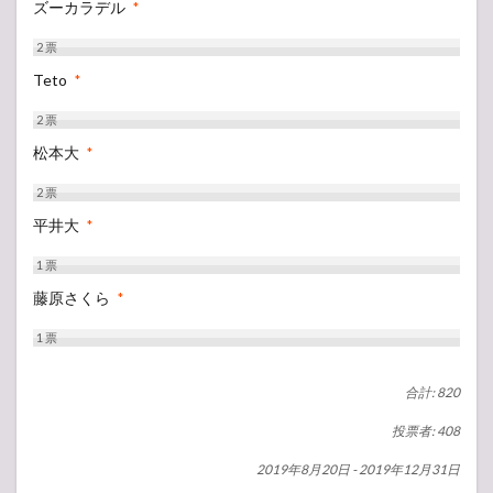
ズーカラデル
*
2
票
Teto
*
2
票
松本大
*
2
票
平井大
*
1
票
藤原さくら
*
1
票
合計: 820
投票者: 408
2019年8月20日
-
2019年12月31日