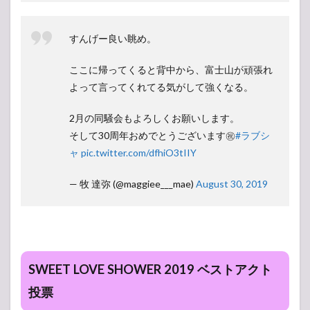
すんげー良い眺め。
ここに帰ってくると背中から、富士山が頑張れ
よって言ってくれてる気がして強くなる。
2月の同騒会もよろしくお願いします。
そして30周年おめでとうございます㊗️
#ラブシ
ャ
pic.twitter.com/dfhiO3tIIY
— 牧 達弥 (@maggiee___mae)
August 30, 2019
SWEET LOVE SHOWER 2019 ベストアクト
投票