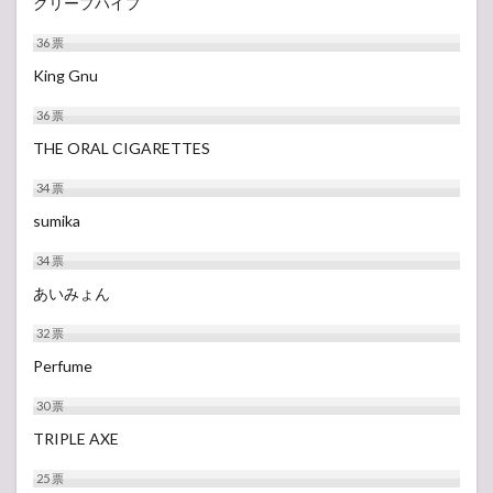
クリープハイプ
36
票
King Gnu
36
票
THE ORAL CIGARETTES
34
票
sumika
34
票
あいみょん
32
票
Perfume
30
票
TRIPLE AXE
25
票