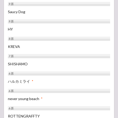
9
票
Saucy Dog
9
票
HY
8
票
KREVA
7
票
SHISHAMO
6
票
ハルカミライ
*
6
票
never young beach
*
6
票
ROTTENGRAFFTY