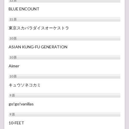
12
票
BLUE ENCOUNT
11
票
東京スカパラダイスオーケストラ
10
票
ASIAN KUNG-FU GENERATION
10
票
Aimer
10
票
キュウソネコカミ
9
票
go!go!vanillas
9
票
10-FEET