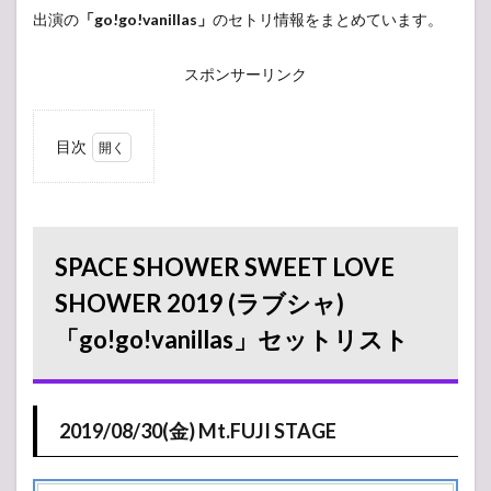
出演の
「go!go!vanillas」
のセトリ情報をまとめています。
スポンサーリンク
目次
1
SPACE
SHOWER SWEET
LOVE SHOWER
2019 (ラブシャ)
「go!go!vanillas」
SPACE SHOWER SWEET LOVE
セットリスト
SHOWER 2019 (ラブシャ)
1.1
2019/08/30(金)
「go!go!vanillas」セットリスト
Mt.FUJI STAGE
2
2019/08/30(金)
2019/08/30(金) Mt.FUJI STAGE
タイムテーブル
2.1
LAKESIDE