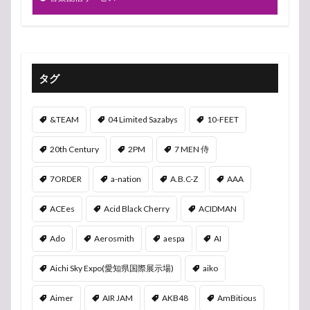
タグ
&TEAM
04 Limited Sazabys
10-FEET
20th Century
2PM
7 MEN 侍
7ORDER
a-nation
A.B.C-Z
AAA
ACEes
Acid Black Cherry
ACIDMAN
Ado
Aerosmith
aespa
AI
Aichi Sky Expo(愛知県国際展示場)
aiko
Aimer
AIR JAM
AKB48
AmBitious