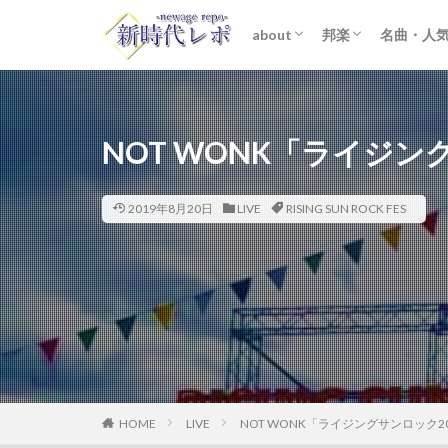
about
邦楽
名曲・人
ライター紹介
プライバシーポリシー
免責事項
STARTO ENTER
女性アイドル
K-POP
洋楽
おすすめ
歌詞考察
NOT WONK「ライジン
2019年8月20日
LIVE
RISING SUN ROCK FES
HOME
LIVE
NOT WONK「ライジングサンロック2