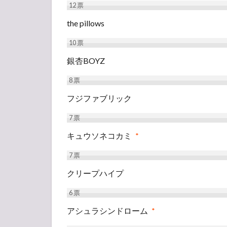
12
票
the pillows
10
票
銀杏BOYZ
8
票
フジファブリック
7
票
キュウソネコカミ
*
7
票
クリープハイプ
6
票
アシュラシンドローム
*