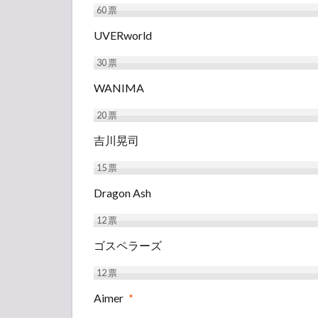
60
票
UVERworld
30
票
WANIMA
20
票
吉川晃司
15
票
Dragon Ash
12
票
ゴスペラーズ
12
票
Aimer
*