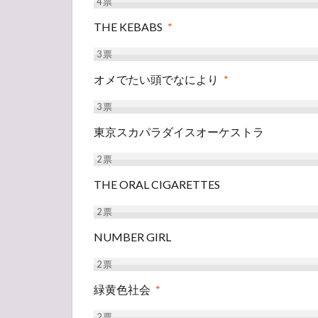
4
票
THE KEBABS
*
3
票
オメでたい頭でなにより
*
3
票
東京スカパラダイスオーケストラ
2
票
THE ORAL CIGARETTES
2
票
NUMBER GIRL
2
票
緑黄色社会
*
2
票