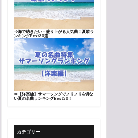
⇒
海で聴きたい・盛り上がる人気曲！夏歌ラ
ンキングBest30選
⇒
【洋楽編】サマーソングでノリノリ&切な
い夏の名曲ランキングBest30！
カテゴリー