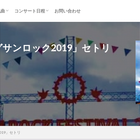
気曲
コンサート日程
お問い合わせ
TAINMENT (旧ジャニーズ)
アルバム
セトリ・まとめ
ライブレポ
カード枠
グサンロック2019」セトリ
019」セトリ