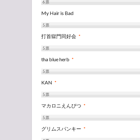
6
票
My Hair is Bad
5
票
打首獄門同好会
*
5
票
tha blue herb
*
5
票
KAN
*
5
票
マカロニえんぴつ
*
5
票
グリムスパンキー
*