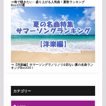
⇒
海で聴きたい・盛り上がる人気曲！夏歌ランキング
Best30選
⇒
【洋楽編】サマーソングでノリノリ&切ない夏の名曲ラン
キングBest30！
カテゴリー