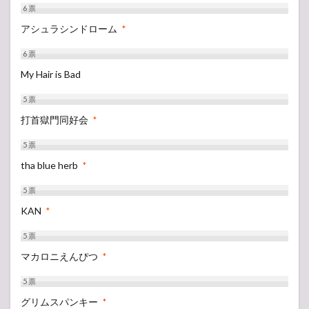
6
票
アシュラシンドローム
*
6
票
My Hair is Bad
5
票
打首獄門同好会
*
5
票
tha blue herb
*
5
票
KAN
*
5
票
マカロニえんぴつ
*
5
票
グリムスパンキー
*