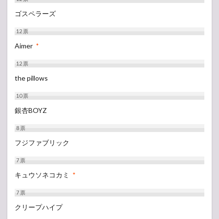
ゴスペラーズ
12
票
Aimer
*
12
票
the pillows
10
票
銀杏BOYZ
8
票
フジファブリック
7
票
キュウソネコカミ
*
7
票
クリープハイプ