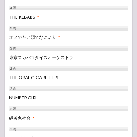
4
票
THE KEBABS
*
3
票
オメでたい頭でなにより
*
3
票
東京スカパラダイスオーケストラ
2
票
THE ORAL CIGARETTES
2
票
NUMBER GIRL
2
票
緑黄色社会
*
2
票