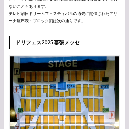
アリ
ないこともあります。
ーナ
構成
テレビ朝日ドリームフェスティバルの過去に開催されたアリ
ーナ座席表・ブロック割は次の通りです。
1.1
ドリ
フェ
ス
ドリフェス2025 幕張メッセ
2025
幕張
メッ
セ
1.2
ドリ
フェ
ス
2023
幕張
メッ
セ
1.3
ドリ
フェ