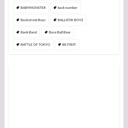
BABYMONSTER
back number
Backstreet Boys
BALLISTIK BOYZ
Bank Band
Base Ball Bear
BATTLE OF TOKYO
BE:FIRST