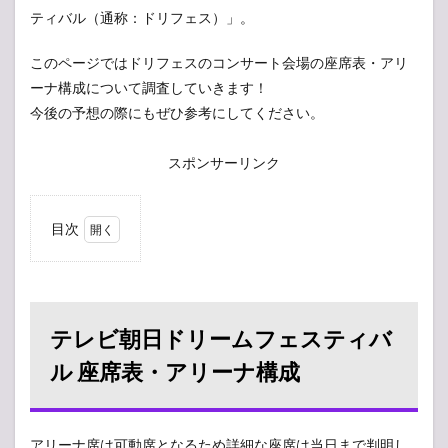
ティバル（通称：ドリフェス）」。
このページではドリフェスのコンサート会場の座席表・アリ
ーナ構成について調査していきます！
今後の予想の際にもぜひ参考にしてください。
スポンサーリンク
目次
1
テレ
ビ朝
日ド
リー
テレビ朝日ドリームフェスティバ
ムフ
ェス
ル 座席表・アリーナ構成
ティ
バル
座席
表・
アリーナ席は可動席となるため詳細な座席は当日まで判明し