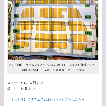
ス
2019
幕張
メッ
セ
1.4
ドリ
フェ
ス
2018
幕張
メッ
セ
1.5
テレビ朝日ドリームフェスティバル2025（ドリフェス）幕張メッセ
ドリ
国際展示場4・5・6ホール 座席表・アリーナ構成
フェ
ス
2017
ステージから137列まで
さい
横：1～184番まで
たま
スー
パー
⇒
【セトリ】ドリフェス2025 セットリストはこちら
アリ
ーナ