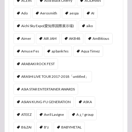
ACEes
Acid Black Cherry
ACIDMAN
Ado
Aerosmith
aespa
AI
Aichi Sky Expo(愛知県国際展示場)
aiko
Aimer
AIR JAM
AKB48
AmBitious
Amuse Fes
ap bank fes
Aqua Timez
ARABAKI ROCK FEST
ARASHI LIVE TOUR 2017-2018「untitled」
ASIA STAR ENTERTAINER AWARDS
ASIAN KUNG-FU GENERATION
ASKA
ATEEZ
Avril Lavigne
Aぇ! group
B&ZAI
B'z
BABYMETAL