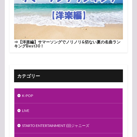
⇒
【洋楽編】サマーソングでノリノリ&切ない夏の名曲ラン
キングBest30！
カテゴリー
K-POP
LIVE
STARTO ENTERTAINMENT (旧ジャニーズ