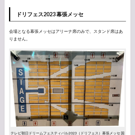
1.6
ドリフェス2023 幕張メッセ
ドリ
フェ
ス
会場となる幕張メッセはアリーナ席のみで、スタンド席はあ
2016
代々
りません。
木第
一体
育館
テレビ朝日ドリームフェスティバル2023（ドリフェス）幕張メッセ 国