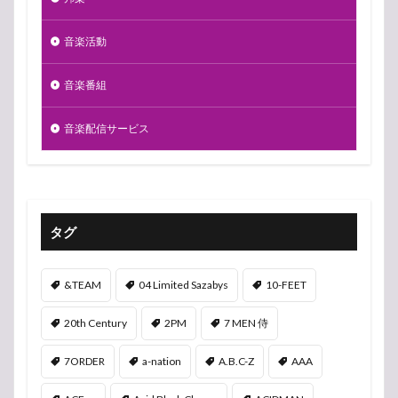
音楽活動
音楽番組
音楽配信サービス
タグ
&TEAM
04 Limited Sazabys
10-FEET
20th Century
2PM
7 MEN 侍
7ORDER
a-nation
A.B.C-Z
AAA