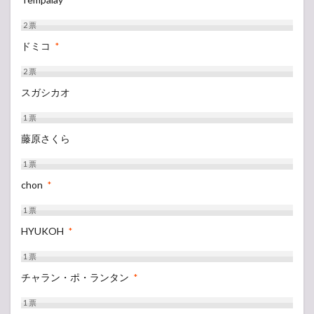
*
2
票
ドミコ
*
2
票
スガシカオ
1
票
藤原さくら
1
票
chon
*
1
票
HYUKOH
*
1
票
チャラン・ポ・ランタン
*
1
票