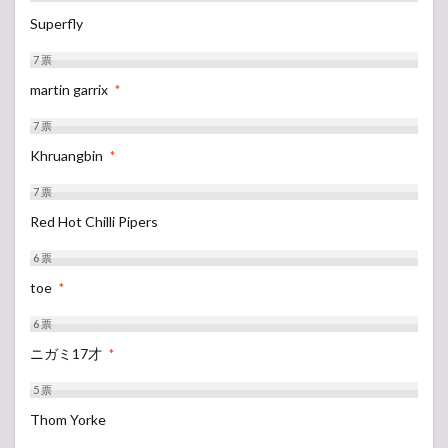
Superfly
7
票
martin garrix
*
7
票
Khruangbin
*
7
票
Red Hot Chilli Pipers
6
票
toe
*
6
票
ニガミ17才
*
5
票
Thom Yorke