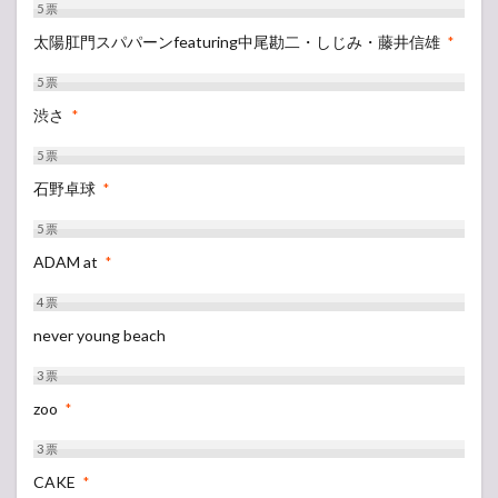
5
票
太陽肛門スパパーンfeaturing中尾勘二・しじみ・藤井信雄‬
*
5
票
渋さ
*
5
票
石野卓球
*
5
票
ADAM at
*
4
票
never young beach
3
票
zoo
*
3
票
CAKE
*