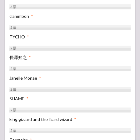
3
票
clammbon
*
2
票
TYCHO
*
2
票
長澤知之
*
2
票
Janelle Monae
*
2
票
SHAME
*
2
票
king gizzard and the lizard wizard
*
2
票
Tempalay