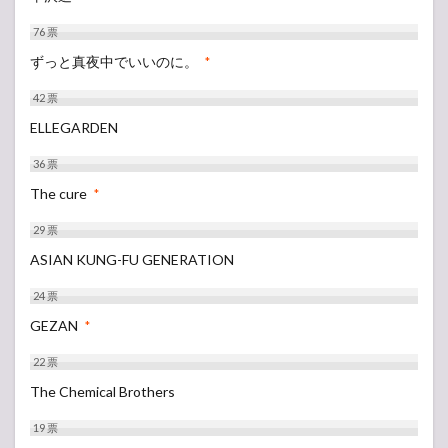
76
票
ずっと真夜中でいいのに。
*
42
票
ELLEGARDEN
36
票
The cure
*
29
票
ASIAN KUNG-FU GENERATION
24
票
GEZAN
*
22
票
The Chemical Brothers
19
票