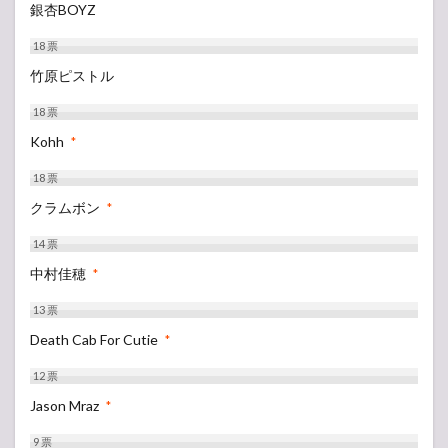
銀杏BOYZ
18
票
竹原ピストル
18
票
Kohh
*
18
票
クラムボン
*
14
票
中村佳穂
*
13
票
Death Cab For Cutie
*
12
票
Jason Mraz
*
9
票