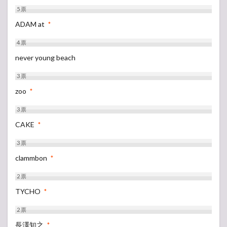
5
票
ADAM at
*
4
票
never young beach
3
票
zoo
*
3
票
CAKE
*
3
票
clammbon
*
2
票
TYCHO
*
2
票
長澤知之
*