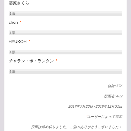
藤原さくら
1
票
chon
*
1
票
HYUKOH
*
1
票
チャラン・ポ・ランタン
*
1
票
合計: 576
投票者: 482
2019年7月23日
-
2019年12月31日
ユーザーによって追加
*
投票は締め切りました。ご協力ありがとうございました！