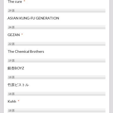
The cure
*
29
票
ASIAN KUNG-FU GENERATION
24
票
GEZAN
*
22
票
The Chemical Brothers
19
票
銀杏BOYZ
18
票
竹原ピストル
18
票
Kohh
*
18
票