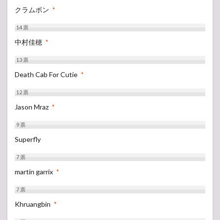
クラムボン
*
14
票
中村佳穂
*
13
票
Death Cab For Cutie
*
12
票
Jason Mraz
*
9
票
Superfly
7
票
martin garrix
*
7
票
Khruangbin
*