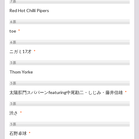
7
票
Red Hot Chilli Pipers
6
票
toe
*
6
票
ニガミ17才
*
5
票
Thom Yorke
5
票
太陽肛門スパパーンfeaturing中尾勘二・しじみ・藤井信雄‬
*
5
票
渋さ
*
5
票
石野卓球
*