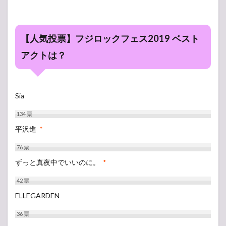
【人気投票】フジロックフェス2019 ベスト
アクトは？
Sia
134
票
平沢進
*
76
票
ずっと真夜中でいいのに。
*
42
票
ELLEGARDEN
36
票