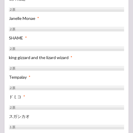
2
票
Janelle Monae
*
2
票
SHAME
*
2
票
king gizzard and the lizard wizard
*
2
票
Tempalay
*
2
票
ドミコ
*
2
票
スガシカオ
1
票