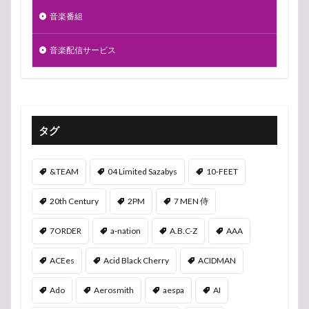
音楽番組
音楽配信サービス
タグ
&TEAM
04 Limited Sazabys
10-FEET
20th Century
2PM
7 MEN 侍
7ORDER
a-nation
A.B.C-Z
AAA
ACEes
Acid Black Cherry
ACIDMAN
Ado
Aerosmith
aespa
AI