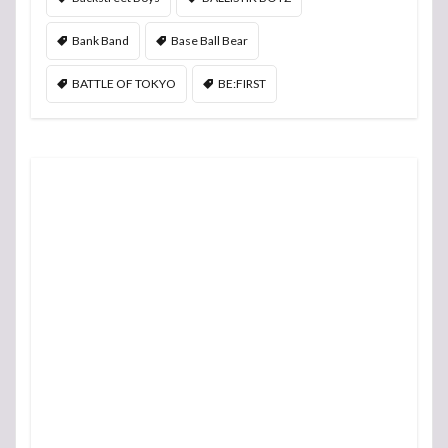
Bank Band
Base Ball Bear
BATTLE OF TOKYO
BE:FIRST