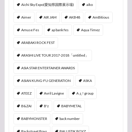
Aichi Sky Expo(愛知県国際展示場)
aiko
Aimer
AIR JAM
AKB48
AmBitious
Amuse Fes
ap bank fes
Aqua Timez
ARABAKI ROCK FEST
ARASHI LIVE TOUR 2017-2018「untitled」
ASIA STAR ENTERTAINER AWARDS
ASIAN KUNG-FU GENERATION
ASKA
ATEEZ
Avril Lavigne
Aぇ! group
B&ZAI
B'z
BABYMETAL
BABYMONSTER
back number
Backstreet Boys
BALLISTIK BOYZ