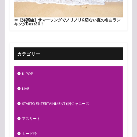
⇒
【洋楽編】サマーソングでノリノリ&切ない夏の名曲ラン
キングBest30！
カテゴリー
K-POP
LIVE
STARTO ENTERTAINMENT (旧ジャニーズ
アスリート
カード枠