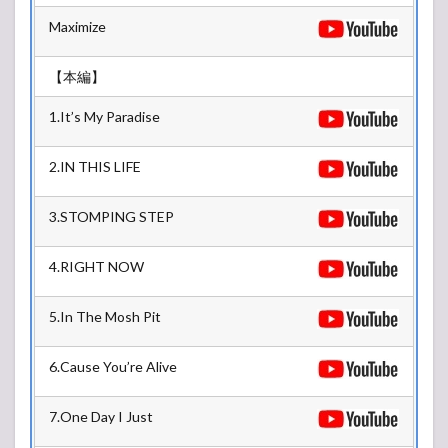
牛若
ノ舞
Maximize
台
【本編】
1.It’s My Paradise
2.IN THIS LIFE
3.STOMPING STEP
4.RIGHT NOW
5.In The Mosh Pit
6.Cause You’re Alive
7.One Day I Just