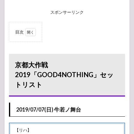
スポンサーリンク
目次
1
京都大作戦
2019「GOOD4NOTHING」
セットリスト
1.1
京都大作戦
2019/07/07(日)
牛若ノ舞台
2019「GOOD4NOTHING」セッ
2
トリスト
2019/07/07(日)
タイムテーブル
2.1
源氏
2019/07/07(日) 牛若ノ舞台
ノ舞
台
2.2
【リハ】