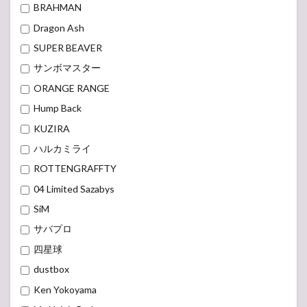
BRAHMAN
Dragon Ash
SUPER BEAVER
サンボマスター
ORANGE RANGE
Hump Back
KUZIRA
ハルカミライ
ROTTENGRAFFTY
04 Limited Sazabys
SiM
サバプロ
四星球
dustbox
Ken Yokoyama