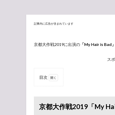
記事内に広告が含まれています
京都大作戦2019に出演の
「My Hair is Bad
ス
目次
1
京都
大作戦
2019「My
Hair is
京都大作戦2019「My Ha
Bad」セ
ットリス