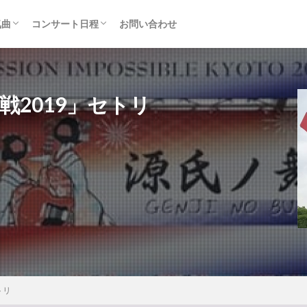
気曲
コンサート日程
お問い合わせ
TAINMENT (旧ジャニーズ)
アルバム
セトリ・まとめ
ライブレポ
カード枠
大作戦2019」セトリ
トリ