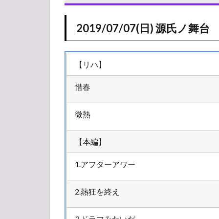
ト
1.1
2019/07/07(日) 源氏ノ舞台
2019/07/07(日)
源氏ノ舞台
2
【リハ】
2019/07/07(日)
タイムテーブ
惜春
ル
2.1
微熱
源氏
ノ舞
【本編】
台
2.2
1.アフターアワー
牛若
ノ舞
台
2.熱狂を終え
3.ドラマみたいだ