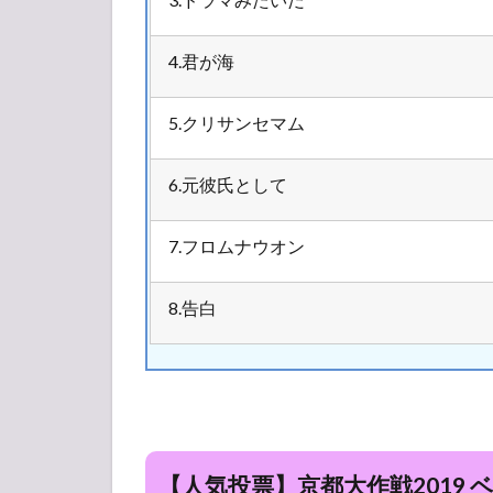
4.君が海
5.クリサンセマム
6.元彼氏として
7.フロムナウオン
8.告白
【人気投票】京都大作戦2019