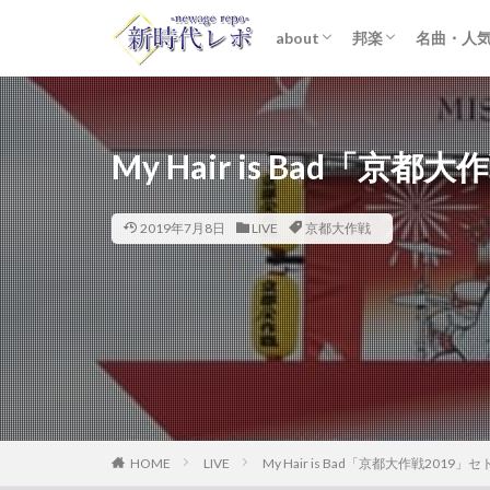
about
邦楽
名曲・人
ライター紹介
プライバシーポリシー
免責事項
STARTO ENTER
女性アイドル
K-POP
洋楽
おすすめ
歌詞考察
My Hair is Bad「京都
2019年7月8日
LIVE
京都大作戦
HOME
LIVE
My Hair is Bad「京都大作戦2019」セ