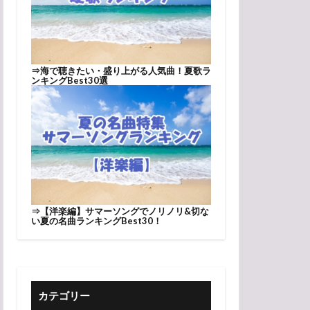
⇒
海で聴きたい・盛り上がる人気曲！夏歌ラ
ンキングBest30選
⇒
【洋楽編】サマーソングでノリノリ&切な
い夏の名曲ランキングBest30！
カテゴリー