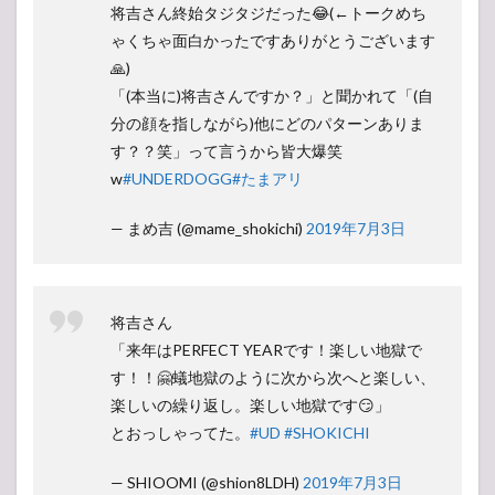
将吉さん終始タジタジだった😂(←トークめち
ゃくちゃ面白かったですありがとうございます
🙏)
「(本当に)将吉さんですか？」と聞かれて「(自
分の顔を指しながら)他にどのパターンありま
す？？笑」って言うから皆大爆笑
w
#UNDERDOGG
#たまアリ
— まめ吉 (@mame_shokichi)
2019年7月3日
将吉さん
「来年はPERFECT YEARです！楽しい地獄で
す！！🤗蟻地獄のように次から次へと楽しい、
楽しいの繰り返し。楽しい地獄です😏」
とおっしゃってた。
#UD
#SHOKICHI
— SHIOOMI︎︎︎︎ (@shion8LDH)
2019年7月3日