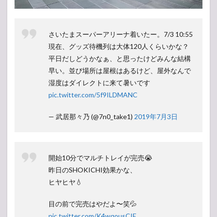
さいたまスーパーアリーナ着いたー。7/3 10:55
現在、グッズ待機列は大体120人くらいかな？
平日だしどうかなぁ、と思ったけどみんな結構
早い。並び場所は屋根はあるけど、屋外なんで
湿度はダイレクトに来て暑いです
pic.twitter.com/5f9ILDMANC
— 武居那々乃 (@7n0_take1)
2019年7月3日
開始10分でマルチトレイが完売😭
昨日のSHOKICHI効果かな、
ヒヤヒヤ💧
目の前で完売はやだよ〜笑💦
pic.twitter.com/K4wqousCIE