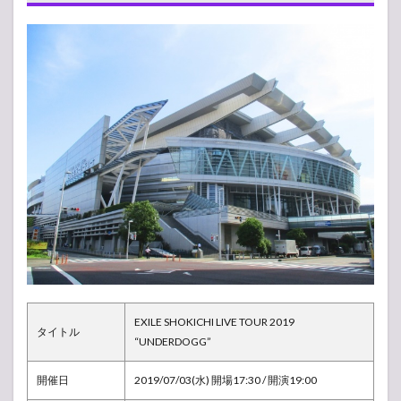
セッ
トリ
スト
（曲
順）
1.2
ライ
ブレ
ポ
（感
想）
2
EXILE
SHOKICHI LIVE
TOUR 2019
“UNDERDOGG”
ツアー日程・ス
ケジュール
EXILE SHOKICHI LIVE TOUR 2019
3
タイトル
“UNDERDOGG”
【ア
ンケ
ー
開催日
2019/07/03(水) 開場17:30 / 開演19:00
ト】