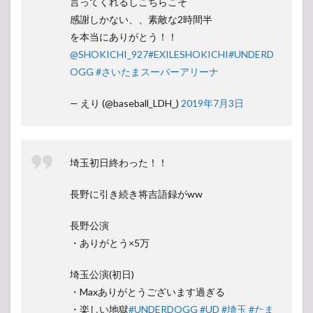
言ってくれるしこちらこそ
感謝しかない、、素敵な2時間半
を本当にありがとう！！
@SHOKICHI_927
#EXILESHOKICHI
#UNDERD
OGG
#さいたまスーパーアリーナ
— えり (@baseball_LDH_)
2019年7月3日
埼玉初日終わった！！
長野に引き続き将吉語録がww
長野公演
・ありがとう×5万
埼玉公演(初日)
・Maxありがとうございます過ぎる
・楽しい地獄
#UNDERDOGG
#UD
#埼玉
#たま