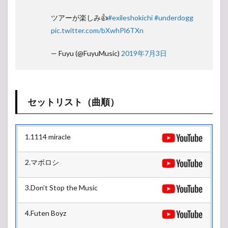
ツアーが楽しみ👍
#exileshokichi
#underdogg
pic.twitter.com/bXwhPl6TXn
— Fuyu (@FuyuMusic)
2019年7月3日
セットリスト（曲順）
1.1114 miracle
2.マボロシ
3.Don’t Stop the Music
4.Futen Boyz