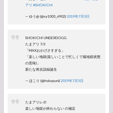
アリ
#SHOKICHI
— ゆう@ (@sy1003_ri902)
2019年7月3日
SHOKICHI UNDERDOGG
たまアリ 7/3
「MAXおかげさすぎる」
「楽しい地獄(楽しいことで忙しくて蟻地獄状態
の意味)」
新たな将吉語録誕生
— ほこり (@hokopuni)
2019年7月3日
たまアリレポ
楽しい地獄が終わらない の補足