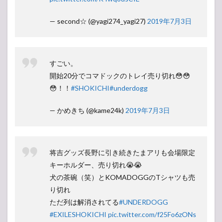
— second☆ (@yagi274_yagi27)
2019年7月3日
すごい。
開始20分でコマドックのトレイ売り切れ😳😳
😳！！
#SHOKICHI
#underdogg
— かめきち (@kame24k)
2019年7月3日
将吉グッズ長野に引き続きたまアリも会場限定
キーホルダー、売り切れ😭😭
犬の茶碗（笑）とKOMADOGGのTシャツも売
り切れ
ただ列は解消されてる
#UNDERDOGG
#EXILESHOKICHI
pic.twitter.com/f25Fo6zONs