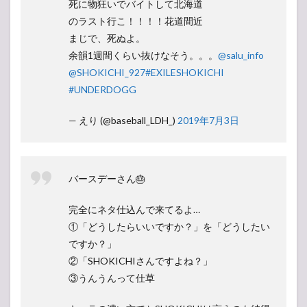
死に物狂いでバイトして北海道
のラスト行こ！！！！花道間近
まじで、死ぬよ。
余韻1週間くらい抜けなそう。。。
@salu_info
@SHOKICHI_927
#EXILESHOKICHI
#UNDERDOGG
— えり (@baseball_LDH_)
2019年7月3日
バースデーさん🎂
完全にネタ仕込んで来てるよ…
①「どうしたらいいですか？」を「どうしたい
ですか？」
②「SHOKICHIさんですよね？」
③うんうんって仕草