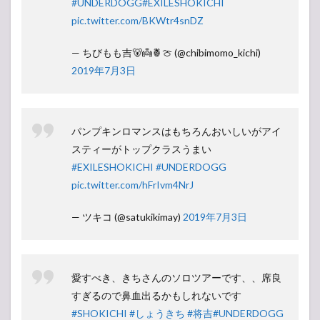
#UNDERDOGG
#EXILESHOKICHI
pic.twitter.com/BKWtr4snDZ
— ちびもも吉🐻👼🍍🍈 (@chibimomo_kichi)
2019年7月3日
パンプキンロマンスはもちろんおいしいがアイ
スティーがトップクラスうまい
#EXILESHOKICHI
#UNDERDOGG
pic.twitter.com/hFrIvm4NrJ
— ツキコ (@satukikimay)
2019年7月3日
愛すべき、きちさんのソロツアーです、、席良
すぎるので鼻血出るかもしれないです
#SHOKICHI
#しょうきち
#将吉
#UNDERDOGG