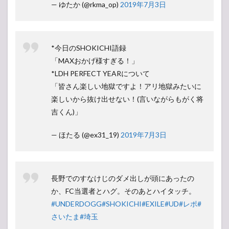
— ゆたか (@rkma_op)
2019年7月3日
*今日のSHOKICHI語録
「MAXおかげ様すぎる！」
*LDH PERFECT YEARについて
「皆さん楽しい地獄ですよ！アリ地獄みたいに
楽しいから抜け出せない！(言いながらもがく将
吉くん)」
— ほたる (@ex31_19)
2019年7月3日
長野でのすなけじのダメ出しが頭にあったの
か、FC当選者とハグ。そのあとハイタッチ。
#UNDERDOGG
#SHOKICHI
#EXILE
#UD
#レポ
#
さいたま
#埼玉