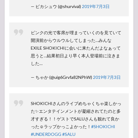
— ピカシュウ (@shurvival)
2019年7月3日
ピンクの光で客席が埋まっていくのを見ていて
開演前からウルウルしてしまった…みんな
EXILE SHOKICHIに会いに来たんだよなぁって
思うと…結果初日より早く本人登場前に泣きま
した…
— ちゃか (@uig6Grvfa82NPhW)
2019年7月3日
SHOKICHIさんのライブめちゃくちゃ楽しかっ
た✨エンタテインメントが凝縮されてたのと多
才すぎる！！ゲストでSALUさんも観れて良か
った☺️ラップかっこよかった！
#SHOKICHI
#UNDERDOGG
#SALU