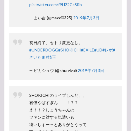
pic.twitter.com/f9H22Cc5Rb
— まい吉 (@maxxi0325)
2019年7月3日
初日終了、セトリ変更なし。
#UNDERDOGG
#SHOKICHI
#EXILE
#UD
#レポ
#
さいたま
#埼玉
— ピカシュウ (@shurvival)
2019年7月3日
SHOKICHIのライブしんだ、、
君僕やばすぎん！！！？？
え！！？しょうちゃんの
ファンに対する気遣いも
凄いしずーっとありがとうって