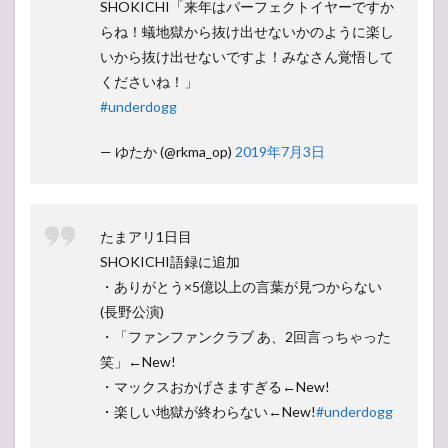
SHOKICHI「来年はパーフェクトイヤーですか
らね！蟻地獄から抜け出せないかのように楽し
いから抜け出せないですよ！みなさん覚悟して
くださいね！」
#underdogg
— ゆたか (@rkma_op)
2019年7月3日
たまアリ1日目
SHOKICHI語録に追加
・ありがとう×5億以上の言葉が見つからない
(長野公演)
・「ファンファンクラブ あ、2回言っちゃった
笑」←New!
・マックスおかげさますぎる←New!
・楽しい地獄が終わらない←New!
#underdogg