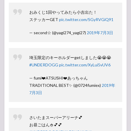
おみくじ1回やってみたら小吉出た！
ステッカーGET
pic.twitter.com/SGyRVGiQ91
— second☆ (@yagi274_yagi27)
2019年7月3日
埼玉限定のキーホルダーgetしました😭😭😭
#UNDERDOGG
pic.twitter.com/XyLui5vUV6
— fumi❤️ATSUSHI❤️あっちゃん
TRADITIONAL BEST✨ (@0724fumiex)
2019年
7月3日
さいたまスーパーアリーナ💕
お昼ごはん🍚💕💕