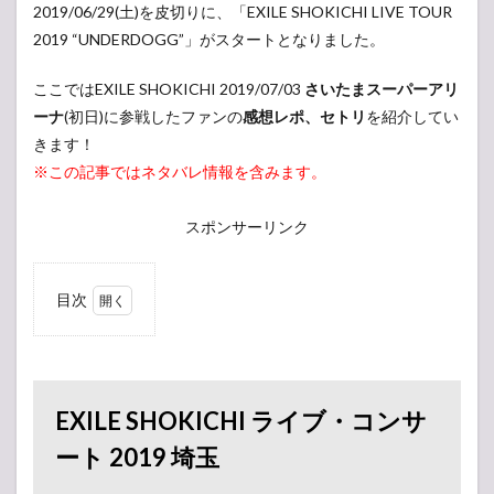
2019/06/29(土)を皮切りに、「EXILE SHOKICHI LIVE TOUR
2019 “UNDERDOGG”」がスタートとなりました。
ここではEXILE SHOKICHI 2019/07/03
さいたまスーパーアリ
ーナ
(初日)に参戦したファンの
感想レポ、セトリ
を紹介してい
きます！
※この記事ではネタバレ情報を含みます。
スポンサーリンク
目次
1
EXILE
SHOKICHI
ライブ・
コンサー
EXILE SHOKICHI ライブ・コンサ
ト 2019 埼
玉
ート 2019 埼玉
1.1