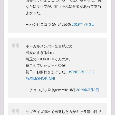
なたにラップが、将ちゃんに音楽があって本当
よかった。
— ハシビロコウ (@_842650)
2019年7月3日
ボーカルメンバー全員呼ぶの
可愛いすぎる👍👀
埼玉のSHOKICHIくんの声、
聴こえていたよ～～😊💓
初日、お疲れさまでした。
#UNDERDOGG
#EXILESHOKICHI
— チョコぴぃ🌻 (@exsmile186)
2019年7月3日
サプライズ演出で当選した方がキャラ濃い目で