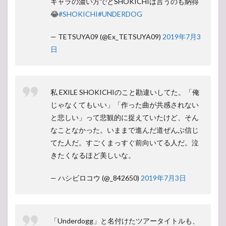
キャラの濃い方でとSHOKICHIは言うのも納得
😂
#SHOKICHI
#UNDERDOG
— TETSUYA09 (@Ex_TETSUYA09)
2019年7月3
日
私 EXILE SHOKICHIのこと勘違いしてた。「俺
じゃなくてもいい」「作った曲が共感されない
と悲しい」って悲観的に捉えていたけど、そん
なことなかった。いままで進んだ道ぜんぶ信じ
てた人だ。すごくまっすぐ前向いてる人だ。泣
きたくなるほど美しいな。
— ハシビロコウ (@_842650)
2019年7月3日
「Underdogg」と名付けたツアータイトルも、