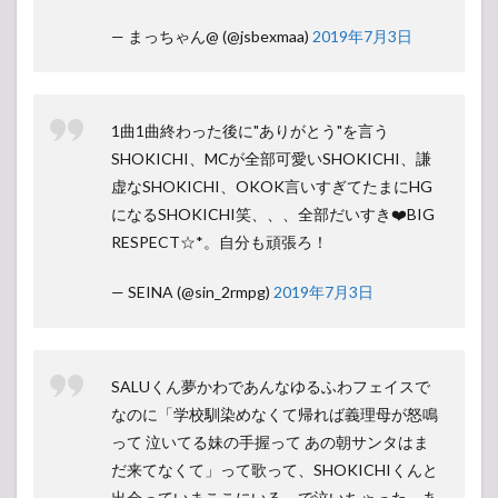
— まっちゃん@ (@jsbexmaa)
2019年7月3日
1曲1曲終わった後に"ありがとう"を言う
SHOKICHI、MCが全部可愛いSHOKICHI、謙
虚なSHOKICHI、OKOK言いすぎてたまにHG
になるSHOKICHI笑、、、全部だいすき❤️BIG
RESPECT☆*。自分も頑張ろ！
— SEINA (@sin_2rmpg)
2019年7月3日
SALUくん夢かわであんなゆるふわフェイスで
なのに「学校馴染めなくて帰れば義理母が怒鳴
って 泣いてる妹の手握って あの朝サンタはま
だ来てなくて」って歌って、SHOKICHIくんと
出会っていまここにいる、で泣いちゃった。あ