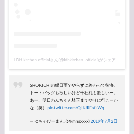
LDH kitchen officialさん(@ldhkitchen_official)がシェアした投稿
SHOKICHIの縁日雨でやらずに終わって後悔。
トートバッグも欲しいけど千社札も欲しいー。
あー、明日わんちゃん埼玉までやりに行こーか
な（笑）
pic.twitter.com/QHURFofsWq
— ゆちゃぴーまん. (@kmnsxxxx)
2019年7月2日