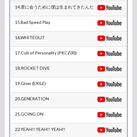
14.君に会うために僕は生まれてきたんだ
15.Bad Speed Play
16.WHITEOUT
17.Cult of Personality (PKCZ(R))
18.ROCKET DIVE
19.Giver (EXILE)
20.GENERATION
21.GOING ON
22.YEAH!! YEAH!! YEAH!!