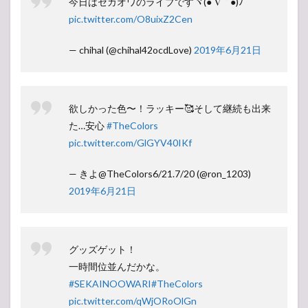
今日はセカオワのライブですヾ(●´∇｀●)ﾉ
pic.twitter.com/O8uixZ2Cen
— chihal (@chihal42ocdLove)
2019年6月21日
欲しかった色〜！ラッキー🥰そして継続も出来
た…安心
#TheColors
pic.twitter.com/GlGYV40IKf
— きよ@TheColors6/21.7/20 (@ron_1203)
2019年6月21日
グッズゲット！
一時間位並んだかな。
#SEKAINOOWARI
#TheColors
pic.twitter.com/qWjORoOlGn