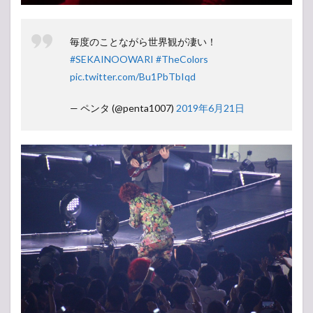
毎度のことながら世界観が凄い！
#SEKAINOOWARI
#TheColors
pic.twitter.com/Bu1PbTbIqd
— ペンタ (@penta1007)
2019年6月21日