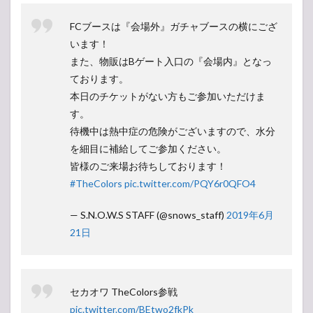
FCブースは『会場外』ガチャブースの横にござ
います！
また、物販はBゲート入口の『会場内』となっ
ております。
本日のチケットがない方もご参加いただけま
す。
待機中は熱中症の危険がございますので、水分
を細目に補給してご参加ください。
皆様のご来場お待ちしております！
#TheColors
pic.twitter.com/PQY6r0QFO4
— S.N.O.W.S STAFF (@snows_staff)
2019年6月
21日
セカオワ TheColors参戦
pic.twitter.com/BEtwo2fkPk