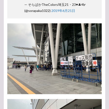
— そらぱかTheColors埼玉21・23♥🎩👓
(@sorapaka1022)
2019年6月21日