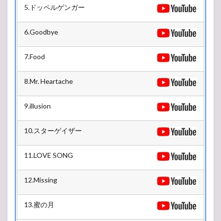
【ア
5.ドッペルゲンガー
ンケ
ー
6.Goodbye
ト】
人気
投票
7.Food
所
8.Mr. Heartache
9.illusion
10.スターゲイザー
11.LOVE SONG
12.Missing
13.蜜の月