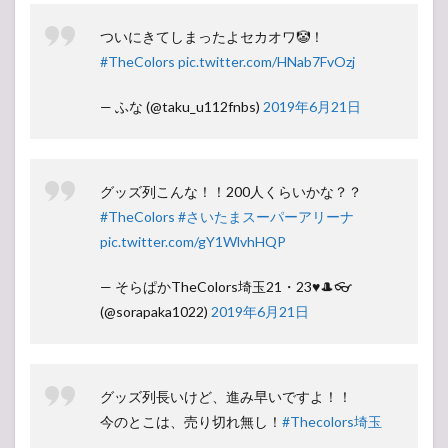
ついにきてしまったよセカオワ🤡！
#TheColors
pic.twitter.com/HNab7FvOzj
— ふな (@taku_u112fnbs)
2019年6月21日
グッズ列こんな！！200人くらいかな？？
#TheColors
#さいたまスーパーアリーナ
pic.twitter.com/gY1WlvhHQP
— そらぱかTheColors埼玉21・23♥🎩👓
(@sorapaka1022)
2019年6月21日
グッズ列長いけど、進み早いですよ！！
今のとこは、売り切れ無し！
#Thecolors埼玉