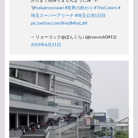
˘)
#sekainooowari
#世界の終わり
#TheColors
#
埼玉スーパーアリーナ
#埼玉公演1日目
pic.twitter.com/fHo0MhnLzM
— リョーコック@ぼんくら♪ (@ryocock0411)
2019年6月21日