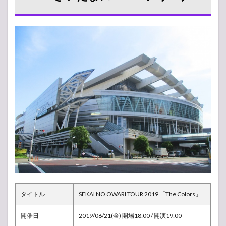
ト
2019
さい
たま
スー
パー
アリ
ーナ
1.1
セッ
トリ
スト
（曲
順）
1.2
アリ
ーナ
構
成・
座席
タイトル
SEKAI NO OWARI TOUR 2019 「The Colors」
表
1.3
開催日
2019/06/21(金) 開場18:00 / 開演19:00
現