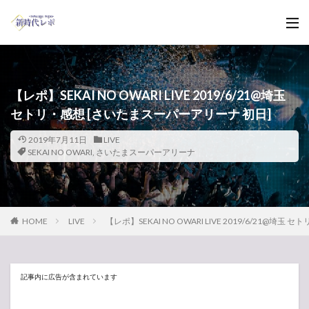
【レポ】SEKAI NO OWARI LIVE 2019/6/21@埼玉
セトリ・感想 [さいたまスーパーアリーナ 初日]
2019年7月11日
LIVE
SEKAI NO OWARI
,
さいたまスーパーアリーナ
HOME
LIVE
【レポ】SEKAI NO OWARI LIVE 2019/6/21@
記事内に広告が含まれています