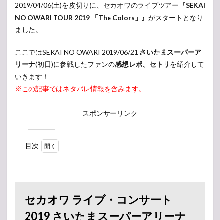
2019/04/06(土)を皮切りに、セカオワのライブツアー
『SEKAI
NO OWARI TOUR 2019 「The Colors」』
がスタートとなり
ました。
ここではSEKAI NO OWARI 2019/06/21
さいたまスーパーア
リーナ
(初日)に参戦したファンの
感想レポ、セトリ
を紹介して
いきます！
※この記事ではネタバレ情報を含みます。
スポンサーリンク
目次
1
セカ
オワ
ライ
ブ・
セカオワ ライブ・コンサート
コン
サー
2019 さいたまスーパーアリーナ