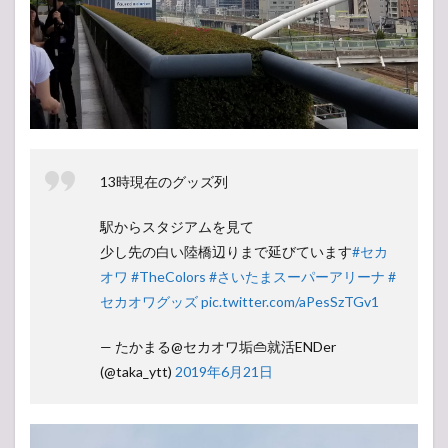
13時現在のグッズ列
駅からスタジアムを見て
少し先の白い陸橋辺りまで延びています
#セカ
オワ
#TheColors
#さいたまスーパーアリーナ
#
セカオワグッズ
pic.twitter.com/aPesSzTGv1
— たかまる@セカオワ垢👜就活ENDer
(@taka_ytt)
2019年6月21日