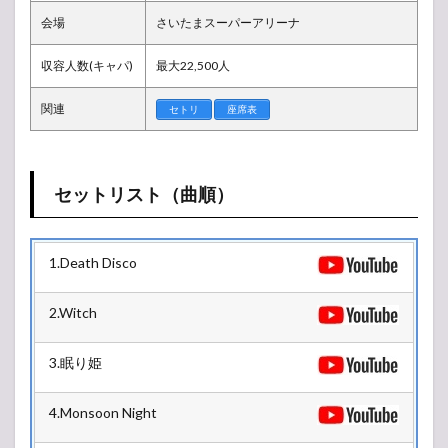
地・
会場
さいたまスーパーアリーナ
会場
の様
収容人数(キャパ)
最大22,500人
子
1.4
関連
セトリ
座席表
ライ
ブレ
ポ
（感
セットリスト（曲順）
想）
2
SEKAI
1.Death Disco
NO
OWARI
TOUR
2.Witch
2019
「The
Colors」
3.眠り姫
ツアー日
程・スケ
ジュール
4.Monsoon Night
3