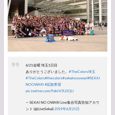
6/21金曜 埼玉1日目
ありがとうございました。
#TheColors埼玉
#TheColors
#thecolors
#sekainooowari
#SEKAI
NOOWARI
#拡散希望️
pic.twitter.com/PabtV3U2QU
— SEKAI NO OWARI Live集合写真告知アカウ
ント (@LiveSekai)
2019年6月21日