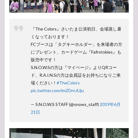
『The Colors』さいたま公演初日、会場蒸し暑
くなっております！
FCブースは「タグキーホルダー」を来場者の方
にプレゼント、カードゲーム『Fafrotskies』も
販売中です！
S.N.O.W.Sの方は『マイページ』よりQRコー
ド、R.A.I.N.Sの方は会員証をお持ちになりご来
場ください！
#TheColors
pic.twitter.com/imZDrnJUju
— S.N.O.W.S STAFF (@snows_staff)
2019年6月
21日