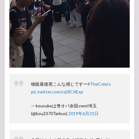
物販最後尾こんな感じですー
#TheColors
pic.twitter.com/cqI8CtlExp
— kousukeは脊オパ余韻.next埼玉
(@kou2370Tarkus)
2019年6月21日