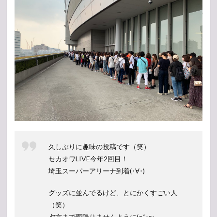
久しぶりに趣味の投稿です（笑）
セカオワLIVE今年2回目！
埼玉スーパーアリーナ到着(･∀･)
グッズに並んでるけど、とにかくすごい人
（笑）
夕方まで雨降りませんように(๑˘･з･