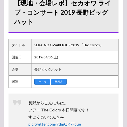
【現地・会場レポ】セカオワ ライ
ポ】
セカ
ブ・コンサート 2019 長野ビッグ
オワ
ハット
ライ
ブ・
コン
サー
ト
タイトル
SEKAI NO OWARI TOUR 2019 「The Colors」
2019
長野
ビッ
開催日
2019/04/06(土)
グハ
ット
会場
長野ビッグハット
1.1
グッ
関連
セトリ
座席表
ズ販
売
所・
物販
長野からこんにちは。
列状
ツアー The Colors 本日開幕です！
況
すごく良いてんき☀️
1.2
pic.twitter.com/7dmQK7Fcue
開演