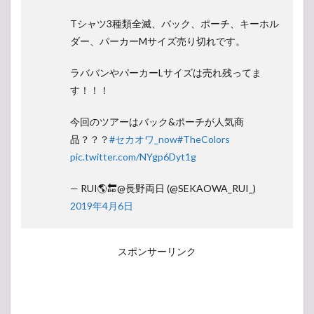
Tシャツ3種類全滅、バック、ポーチ、キーホル
ダー、パーカーMサイズ売り切れです。
ラババンやパーカーLサイズは売れ残ってま
す！！！
今回のツアーはバック&ポーチが人気商
品？？？
#セカオワ_now
#TheColors
pic.twitter.com/NYgp6Dyt1g
— RUI🌎🔚@長野両日 (@SEKAOWA_RUI_)
2019年4月6日
スポンサーリンク