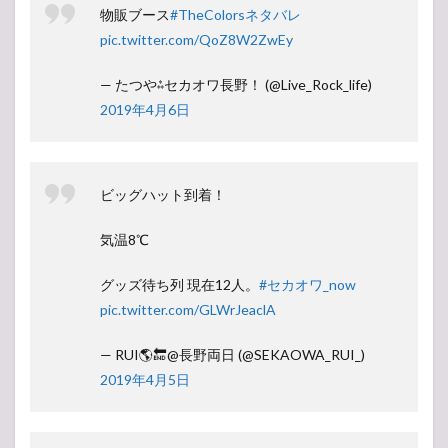
物販ブース
#TheColorsネタバレ
pic.twitter.com/QoZ8W2ZwEy
— たつや⁂セカオワ長野！ (@Live_Rock_life)
2019年4月6日
ビッグハット到着！
気温8℃
グッズ待ち列 現在12人。
#セカオワ_now
pic.twitter.com/GLWrJeaclA
— RUI🌎🔚@長野両日 (@SEKAOWA_RUI_)
2019年4月5日