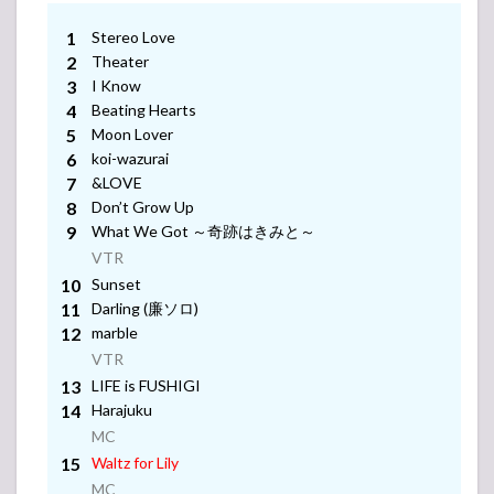
MC
Prince
VTR
とう
Stereo Love
VTR
ちあ
MC
Theater
VTR
げ花
I Know
火
Beating Hearts
2025
VTR
Moon Lover
2.2
koi-wazurai
VTR
King &
&LOVE
VTR
Prince
挨拶
MC
VTR
Don’t Grow Up
LIVE
TOUR
VTR
What We Got ～奇跡はきみと～
挨拶
MC
24-25
VTR
～
-アンコール-
Sunset
Re:ERA
VTR
～ in
Darling (廉ソロ)
-アンコール-
DOME
marble
VTR
3
King
挨拶
MC
&
LIFE is FUSHIGI
VTR
Prince（キ
Harajuku
ンプリ）
挨拶
MC
MC
VTR
ライブ・
-アンコール-
Waltz for Lily
コンサー
ト 2024-
MC