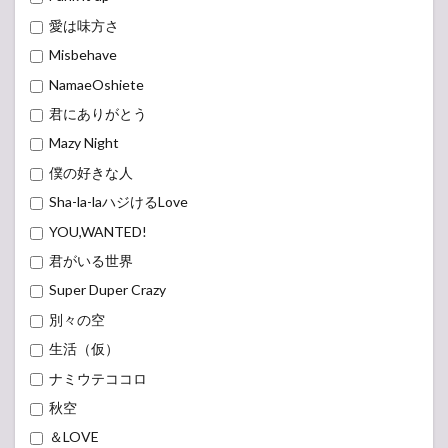
愛は味方さ
Misbehave
NamaeOshiete
君にありがとう
Mazy Night
僕の好きな人
Sha-la-laハジけるLove
YOU,WANTED!
君がいる世界
Super Duper Crazy
別々の空
生活（仮）
ナミウテココロ
秋空
＆LOVE