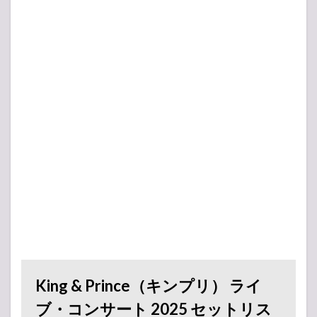
Prince 5th
Anniversary「King
& Princeとうちあ
げ」
5.3
King &
Prince
LIVE
TOUR
2023
～ピ
ース
～
5.4
King &
Prince
とう
ちあ
わせ
King & Prince（キンプリ） ライ
6
King
&
ブ・コンサート 2025 セットリス
Prince（キ