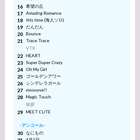
-アンコール-
2025 セッ
希望の丘
トリスト
Amazing Romance
3.1
this time (海人ソロ)
King &
だんだん
挨拶
Prince
VTR
Bounce
LIVE
Trace Trace
TOUR
挨拶
24-25
VTR
-アンコール-
～
HEART
Re:ERA
-アンコール-
Super Duper Crazy
～
Oh My Girl
4
King
ゴールデンアワー
&
シンデレラガール
Prince（キ
挨拶
moooove!!
ンプリ）
Magic Touch
ライブ・
コンサー
挨拶
ト 2024 セ
-アンコール-
MEET CUTE
ットリス
ト
-アンコール-
4.1
なにもの
King &
4月1日