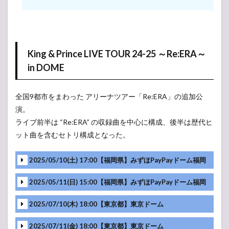
～Mr.
～
7
King
&
Prince（キ
King & Prince LIVE TOUR 24-25 ～Re:ERA～
ンプリ）
in DOME
ライブ・
コンサー
ト 2021 セ
全国9都市をまわった アリーナツアー「Re:ERA」の追加公
ットリス
ト
演。
ライブ前半は “Re:ERA” の収録曲を中心に構成、後半は歴代ヒ
7.1
King ＆
ット曲を含むセトリ構成となった。
Prince
CONCERT
2025/05/10(土) 17:00【福岡県】みずほPayPayドーム福岡
TOUR
2021～
Re:Sense
2025/05/11(日) 15:00【福岡県】みずほPayPayドーム福岡
～
2025/07/10(木) 18:00【東京都】東京ドーム
7.2
Johnny’s
Festival
2025/07/11(金) 18:00【東京都】東京ドーム