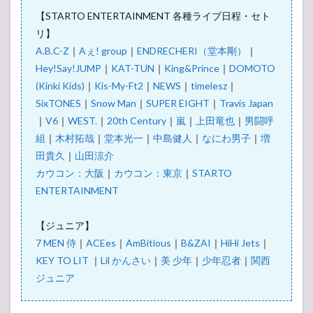
【STARTO ENTERTAINMENT 各種ライブ日程・セト
リ】
A.B.C-Z
｜
Aぇ! group
｜
ENDRECHERI（堂本剛）
｜
Hey!Say!JUMP
｜
KAT-TUN
｜
King&Prince
｜
DOMOTO
(Kinki Kids)
｜
Kis-My-Ft2
｜
NEWS
｜
timelesz
｜
SixTONES
｜
Snow Man
｜
SUPER EIGHT
｜
Travis Japan
｜
V6
｜
WEST.
｜
20th Century
｜
嵐
｜
上田竜也
｜
男闘呼
組
｜
木村拓哉
｜
堂本光一
｜
中島健人
｜
なにわ男子
｜
増
田貴久
｜
山田涼介
カウコン：大阪
｜
カウコン：東京
｜
STARTO
ENTERTAINMENT
【ジュニア】
7 MEN 侍
｜
ACEes
｜
AmBitious
｜
B&ZAI
｜
HiHi Jets
｜
KEY TO LIT
｜
Lil かんさい
｜
美 少年
｜
少年忍者
｜
関西
ジュニア