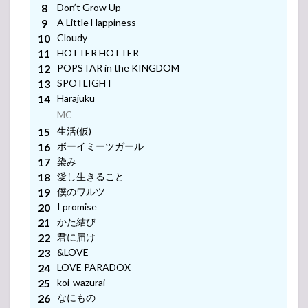
Don’t Grow Up
映像
A Little Happiness
-アンコール-
MC
Cloudy
HOTTER HOTTER
映像
-アンコール-
MC
POPSTAR in the KINGDOM
SPOTLIGHT
Harajuku
映像
-アンコール-
MC
生活(仮)
映像
ボーイミーツガール
-アンコール-
染み
映像
愛し生きること
-アンコール-
僕のワルツ
映像
I promise
-アンコール-
かた結び
君に届け
映像
-アンコール-
&LOVE
LOVE PARADOX
映像
koi-wazurai
-アンコール-
なにもの