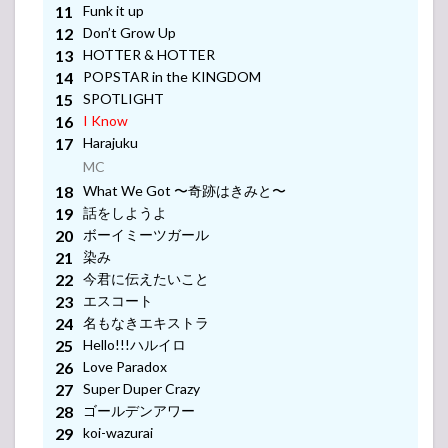
MC
Funk it up
Don’t Grow Up
HOTTER & HOTTER
MC
POPSTAR in the KINGDOM
SPOTLIGHT
MC
I Know
Harajuku
MC
What We Got 〜奇跡はきみと〜
話をしようよ
ボーイミーツガール
-アンコール-
染み
今君に伝えたいこと
-アンコール-
エスコート
名もなきエキストラ
-アンコール-
Hello!!!ハルイロ
-アンコール-
Love Paradox
Super Duper Crazy
-アンコール-
ゴールデンアワー
koi-wazurai