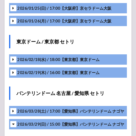
東京ド
2026/01/25(日) / 17:00【大阪府】京セラドーム大阪
ーム / 東
京都 セ
トリ
2026/01/26(月) / 17:00【大阪府】京セラドーム大阪
1.1.4
バンテ
VTR
東京ドーム / 東京都 セトリ
リンド
ーム 名
VTR
古屋 / 愛
知県 セ
2026/02/18(水) / 18:00【東京都】東京ドーム
トリ
VTR
2026/02/19(木) / 16:00【東京都】東京ドーム
2
King
VTR
&
Prince（キ
MC
VTR
ンプリ）
バンテリンドーム 名古屋 / 愛知県 セトリ
ライブ・
MC
コンサー
VTR
ト 2025 セ
2026/03/28(土) / 17:00【愛知県】バンテリンドーム ナゴヤ
ットリス
VTR
ト
2026/03/29(日) / 15:00【愛知県】バンテリンドーム ナゴヤ
2.1
VTR
King &
VTR