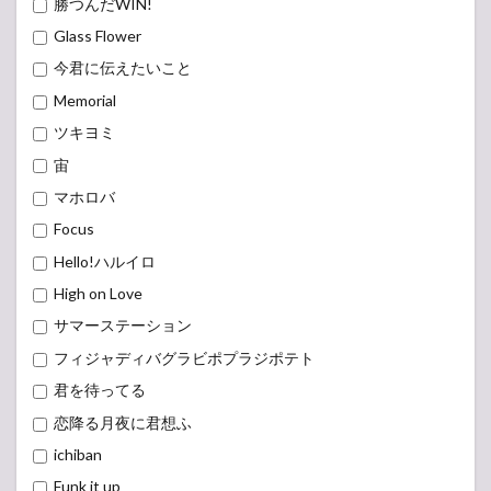
勝つんだWIN!
Glass Flower
今君に伝えたいこと
Memorial
ツキヨミ
宙
マホロバ
Focus
Hello!ハルイロ
High on Love
サマーステーション
フィジャディバグラビポプラジポテト
君を待ってる
恋降る月夜に君想ふ
ichiban
Funk it up