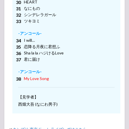
HEART
-アンコール-
なにもの
シンデレラガール
-アンコール-
ツキヨミ
-アンコール-
I will…
恋降る月夜に君想ふ
Sha la la ハジけるLove
君に届け
-アンコール-
My Love Song
【見学者】
西畑大吾 (なにわ男子)