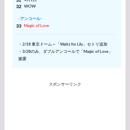
Prince
WOW
とう
ちあ
げ花
-アンコール-
火
Magic of Love
5
King
&
Prince（キ
・2/18 東京ドーム～「Waltz for Lily」セトリ追加
ンプリ）
・3/28のみ、ダブルアンコールで「Magic of Love」
ライブ・
コンサー
披露
ト 2023 セ
ットリス
ト
5.1
スポンサーリンク
King &
Prince
とお
おみ
そか –
とし
こす –
5.2
King &