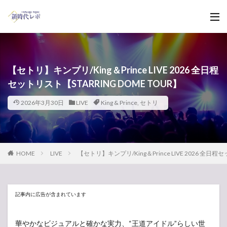
【セトリ】キンプリ/King＆Prince LIVE 2026 全日程
セットリスト【STARRING DOME TOUR】
2026年3月30日
LIVE
King & Prince
,
セトリ
HOME
LIVE
【セトリ】キンプリ/King＆Prince LIVE 2026 全日程
記事内に広告が含まれています
華やかなビジュアルと確かな実力、“王道アイドル”らしい世