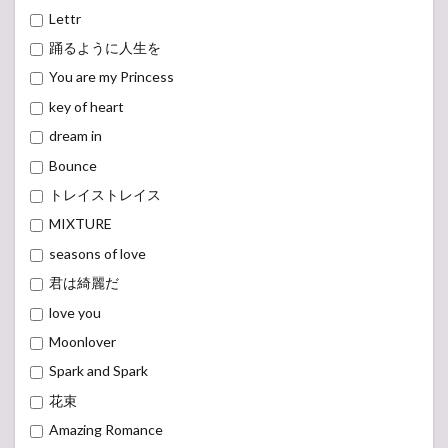
Lettr
踊るように人生を
You are my Princess
key of heart
dream in
Bounce
トレイストレイス
MIXTURE
seasons of love
君は綺麗だ
love you
Moonlover
Spark and Spark
花束
Amazing Romance