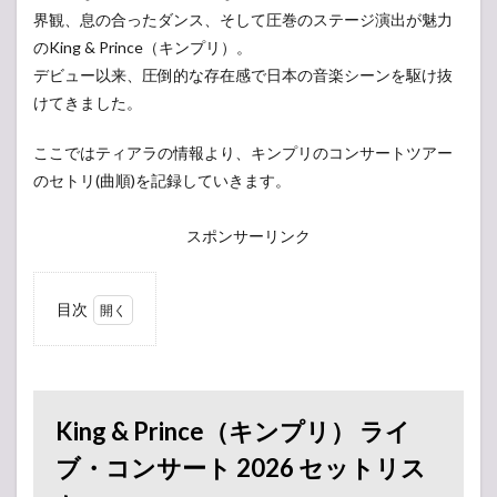
界観、息の合ったダンス、そして圧巻のステージ演出が魅力
のKing & Prince（キンプリ）。
デビュー以来、圧倒的な存在感で日本の音楽シーンを駆け抜
けてきました。
ここではティアラの情報より、キンプリのコンサートツアー
のセトリ(曲順)を記録していきます。
スポンサーリンク
目次
1
King
&
Prince（キ
ンプリ）
ライブ・
King & Prince（キンプリ） ライ
コンサー
ト 2026 セ
ブ・コンサート 2026 セットリス
ットリス