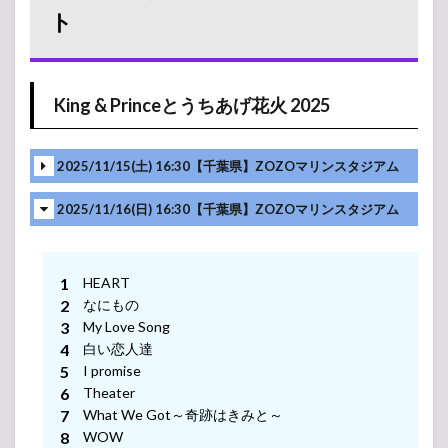
ンプリ）
ト
ライブ・
コンサー
ト 2022 セ
ットリス
King & Princeとうちあげ花火 2025
ト
6.1
King &
2025/11/15(土) 16:30【千葉県】ZOZOマリンスタジアム
Prince
ARENA
2025/11/16(日) 16:30【千葉県】ZOZOマリンスタジアム
TOUR
2022
～
Made
HEART
in～
なにもの
6.2
My Love Song
King
白い恋人達
＆
I promise
Prince
First
Theater
DOME
What We Got～奇跡はきみと～
TOUR
WOW
2022