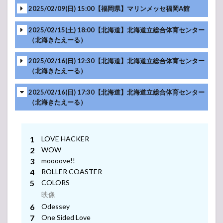
映像
2025/02/09(日) 15:00【福岡県】マリンメッセ福岡A館
映像
MC
-アンコール-
2025/02/15(土) 18:00【北海道】北海道立総合体育センター
映像
（北海きたえーる）
映像
MC
-アンコール-
映像
2025/02/16(日) 12:30【北海道】北海道立総合体育センター
（北海きたえーる）
映像
映像
MC
-アンコール-
2025/02/16(日) 17:30【北海道】北海道立総合体育センター
映像
（北海きたえーる）
映像
MC
-アンコール-
映像
LOVE HACKER
映像
MC
-アンコール-
WOW
映像
moooove!!
MC
ROLLER COASTER
映像
-アンコール-
COLORS
MC
映像
Odessey
映像
-アンコール-
MC
One Sided Love