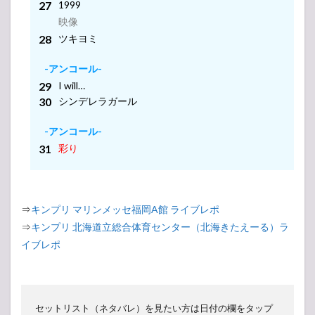
1999
-アンコール-
映像
ツキヨミ
-アンコール-
I will…
シンデレラガール
-アンコール-
彩り
⇒
キンプリ マリンメッセ福岡A館 ライブレポ
⇒
キンプリ 北海道立総合体育センター（北海きたえーる）ラ
イブレポ
セットリスト（ネタバレ）を見たい方は日付の欄をタップ