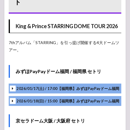
ト
ト
1.1
King &
Prince
King & Prince STARRING DOME TOUR 2026
STARRING
DOME
TOUR
2026
7thアルバム「STARRING」を引っ提げ開催する4大ドームツ
アー。
1.1.1
みずほ
PayPay
ドーム
みずほPayPayドーム福岡 / 福岡県 セトリ
福岡 / 福
岡県 セ
トリ
2026/01/17(土) / 17:00【福岡県】みずほPayPayドーム福岡
1.1.2
京セラ
2026/01/18(日) / 15:00【福岡県】みずほPayPayドーム福岡
ドーム
大阪 / 大
阪府 セ
トリ
京セラドーム大阪 / 大阪府 セトリ
1.1.3