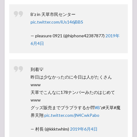
B'z in 天草市民センター
pic.twitter.com/iUs146jBBS
— pleasure 0921 (@hiphone42387877)
2019年
6月4日
到着💡
昨日は少なかったのに今日は人がたくさん
www
天草でこんなに178ナンバーみたのはじめて
www
グッズ販売までブラブラするか⁉️⁉️
#B
'z#天草#魔
界天翔
pic.twitter.com/jN4CwkPabo
— 村長 (@kkktwhlm)
2019年6月4日