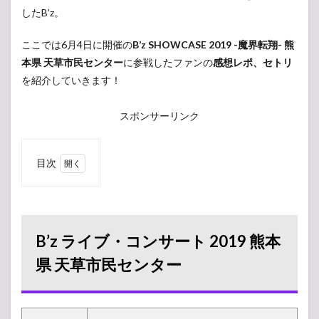
したB’z。
ここでは6月4日に開催の
B’z SHOWCASE 2019 -魔界転翔- 熊
本県 天草市民センター
に参戦したファンの
感想レポ、セトリ
を紹介していきます！
スポンサーリンク
目次
1
B’z
ライ
ブ・
コン
B’z ライブ・コンサート 2019 熊本
サー
ト
県 天草市民センター
2019
熊本
県 天
草市