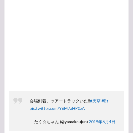
B’z
LIVE-
GYM
2019
ツア
ー日
程・
スケ
ジュ
ール
3
【ア
ンケ
ー
ト】
人気
投票
会場到着、ツアートラックいた‼️
#天草
#Bz
所
pic.twitter.com/Y6M7aHP0zA
— たく☆ちゃん (@yamakoujun)
2019年6月4日