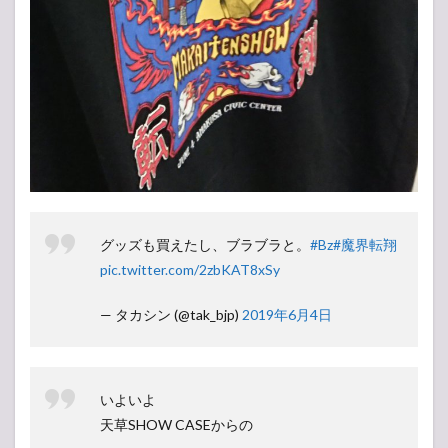
グッズも買えたし、ブラブラと。
#Bz
#魔界転翔
pic.twitter.com/2zbKAT8xSy
— タカシン (@tak_bjp)
2019年6月4日
いよいよ
天草SHOW CASEからの