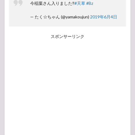
今稲葉さん入りました‼️
#天草
#Bz
— たく☆ちゃん (@yamakoujun)
2019年6月4日
スポンサーリンク