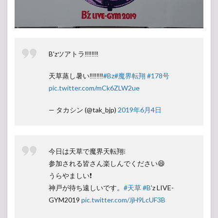
B'zツアトラ‼️‼️‼️‼️
天草蒸し暑い‼️‼️‼️‼️
#Bz
#魔界転翔
#178号
pic.twitter.com/mCk6ZLW2ue
— タカシン (@tak_bjp)
2019年6月4日
今日は天草で魔界天転翔❕
参加される皆さん楽しんでください😄
うらやましい❗️
神戸が待ち遠しいです。
#天草
#B
’z LIVE-
GYM2019
pic.twitter.com/JjH9LcUF3B