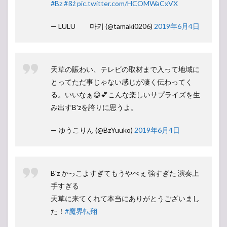
#Bz
#ßź
pic.twitter.com/HCOMWaCxVX
— LULU 마키 (@tamaki0206)
2019年6月4日
天草の賑わい、テレビの取材まで入って地域に
とってただ事じゃない感じが凄く伝わってく
る。いいなぁ😃💕こんな楽しいサプライズを生
み出すB'zを誇りに思うよ。
— ゆうこりん (@BzYuuko)
2019年6月4日
B'z かっこよすぎてもうやべぇ 強すぎた 演奏上
手すぎる
天草に来てくれて本当にありがとうございまし
た！
#魔界転翔