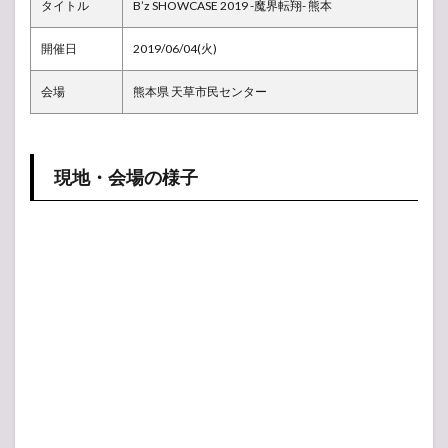
タイトル
民セ
B’z SHOWCASE 2019 -魔界転翔- 熊本
ンタ
ー
開催日
2019/06/04(火)
1.1
会場
熊本県 天草市民センター
現
地・
会場
の様
子
現地・会場の様子
1.2
ライ
ブレ
ポ
（感
想）
1.3
セッ
トリ
スト
（曲
順）
2