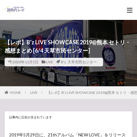
【レポ】B’z LIVE SHOWCASE 2019@熊本 セトリ・
感想まとめ [6/4 天草市民センター]
2020年11月5日
LIVE
B'z
,
天草市民センター
HOME
LIVE
【レポ】B’z LIVE SHOWCASE 2019@熊本 セトリ・
記事内に広告が含まれています
2019年5月29日に、21thアルバム「NEW LOVE」をリリース