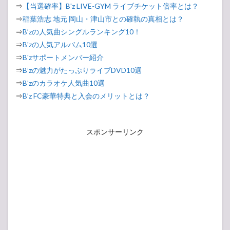
⇒
【当選確率】B'z LIVE-GYM ライブチケット倍率とは？
⇒
稲葉浩志 地元 岡山・津山市との確執の真相とは？
⇒
B’zの人気曲シングルランキング10！
⇒
B'zの人気アルバム10選
⇒
B'zサポートメンバー紹介
⇒
B’zの魅力がたっぷりライブDVD10選
⇒
B'zのカラオケ人気曲10選
⇒
B’z FC豪華特典と入会のメリットとは？
スポンサーリンク