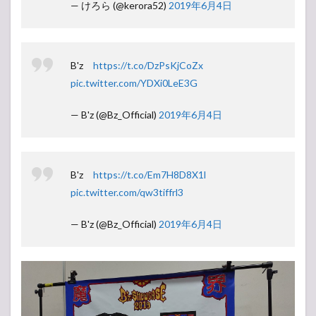
— けろら (@kerora52)
2019年6月4日
B'z
https://t.co/DzPsKjCoZx
pic.twitter.com/YDXi0LeE3G
— B'z (@Bz_Official)
2019年6月4日
B'z
https://t.co/Em7H8D8X1l
pic.twitter.com/qw3tiffrl3
— B'z (@Bz_Official)
2019年6月4日