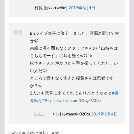
— 村長 (@kkktwhlm)
2019年6月4日
B’zライブ無事に修了しました。音漏れ聞けて幸
せ😆
余韻に浸る間もなくスタッフさんの「出待ちは
こちらでーす」に耳を疑うwﾏｼﾞｶ
松本さーんて声かけたら手を振ってくれた。い
い人だ😍
ところで音もなく消えた稲葉さんは忍者です
か？w
2人とも天草に来てくれてありがとう☺☺☺
#魔
界転翔
#Bz
pic.twitter.com/tXivjZV3U5
— LULU 마키 (@tamaki0206)
2019年6月4日
※公演終了後に更新します。