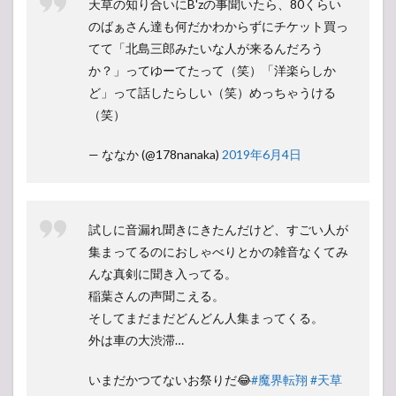
天草の知り合いにB'zの事聞いたら、80くらい
のばぁさん達も何だかわからずにチケット買っ
てて「北島三郎みたいな人が来るんだろう
か？」ってゆーてたって（笑）「洋楽らしか
ど」って話したらしい（笑）めっちゃうける
（笑）
— ななか (@178nanaka)
2019年6月4日
試しに音漏れ聞きにきたんだけど、すごい人が
集まってるのにおしゃべりとかの雑音なくてみ
んな真剣に聞き入ってる。
稲葉さんの声聞こえる。
そしてまだまだどんどん人集まってくる。
外は車の大渋滞…
いまだかつてないお祭りだ😂
#魔界転翔
#天草