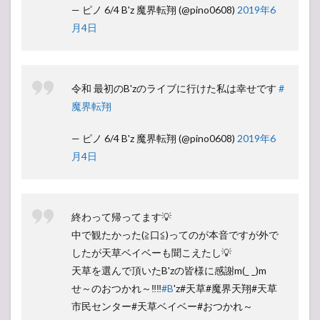
— ピノ 6/4 B'z 魔界転翔 (@pino0608)
2019年6
月4日
令和 最初のB'zのライブに行けた私は幸せです
#
魔界転翔
— ピノ 6/4 B'z 魔界転翔 (@pino0608)
2019年6
月4日
終わって帰ってます💡
中で観たかった(≧口≦)ってのが本音ですが外で
したが天草ベイベーも聞こえたし💡
天草を選んで頂いたB'zの皆様に感謝m(_ _)m
せ～のおつかれ～‼️‼️
#B
'z#天草#魔界天翔#天草
市民センター#天草ベイベー#おつかれ～