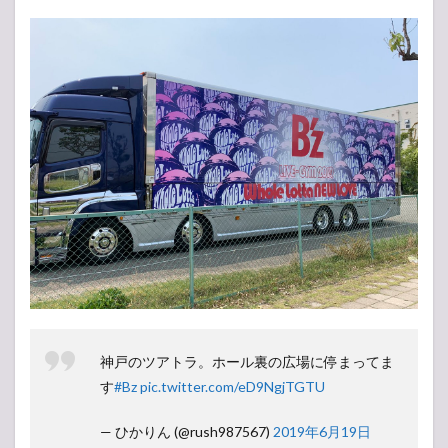
神戸のツアトラ。ホール裏の広場に停まってま
す
#Bz
pic.twitter.com/eD9NgjTGTU
— ひかりん (@rush987567)
2019年6月19日