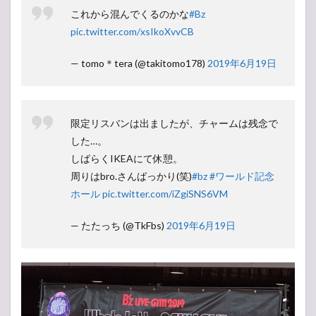
これから混んでくるのかな
#Bz
pic.twitter.com/xsIkoXvvCB
— tomo＊tera (@takitomo178)
2019年6月19日
限定リスバンは出ましたが、チャームは残念で
した…。
しばらくIKEAにて休憩。
周りはbro.さんばっかり(笑)
#bz
#ワールド記念
ホール
pic.twitter.com/iZgiSNS6VM
— たたっち (@TkFbs)
2019年6月19日