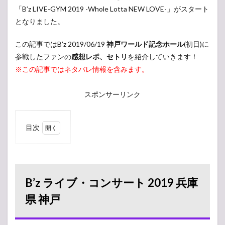
「B’z LIVE-GYM 2019 -Whole Lotta NEW LOVE-」がスタート
となりました。
この記事ではB’z 2019/06/19
神戸ワールド記念ホール
(初日)に
参戦したファンの
感想レポ、セトリ
を紹介していきます！
※この記事ではネタバレ情報を含みます。
スポンサーリンク
目次
1
B’z
ライ
ブ・
コン
B’z ライブ・コンサート 2019 兵庫
サー
ト
県 神戸
2019
兵庫
県 神