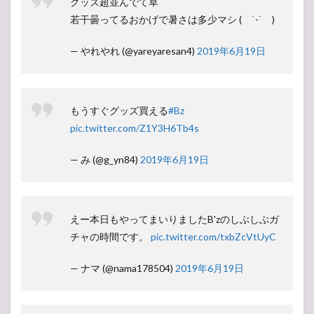
グッズ超並んでて草
若干曇ってるおかげで暑さは多少マシ ( ˙-˙ )
— やれやれ (@yareyaresan4)
2019年6月19日
もうすぐグッズ買える
#Bz
pic.twitter.com/Z1Y3H6Tb4s
— み (@g_yn84)
2019年6月19日
えー本日もやってまいりましたB'zのしぶしぶガ
チャの時間です。
pic.twitter.com/txbZcVtUyC
— ナマ (@nama178504)
2019年6月19日