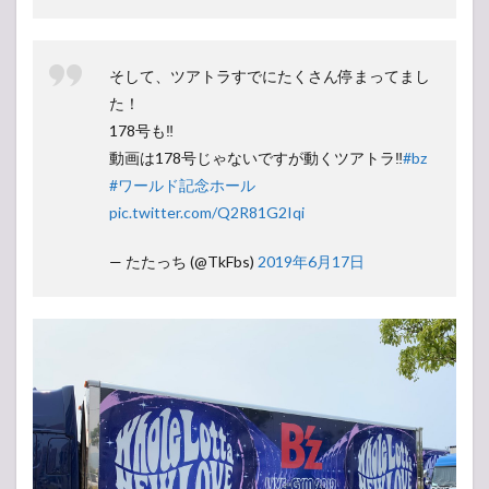
人気
投票
所
そして、ツアトラすでにたくさん停まってまし
た！
178号も‼️
動画は178号じゃないですが動くツアトラ‼️
#bz
#ワールド記念ホール
pic.twitter.com/Q2R81G2Iqi
— たたっち (@TkFbs)
2019年6月17日