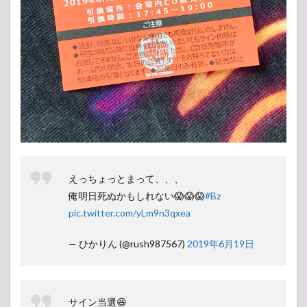
えっちょっとまって、、、
俺明日死ぬかもしれない😱😱😱
#Bz
pic.twitter.com/yLm9n3qxea
— ひかりん (@rush987567)
2019年6月19日
サイン当選😆