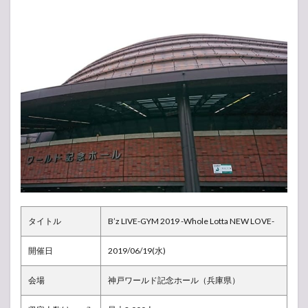
戸
1.1
現
地・
会場
の様
子
1.2
アリ
ーナ
構
成・
座席
表
1.3
タイトル
B’z LIVE-GYM 2019 -Whole Lotta NEW LOVE-
ライ
ブレ
開催日
2019/06/19(水)
ポ
（感
想）
会場
神戸ワールド記念ホール（兵庫県）
1.4