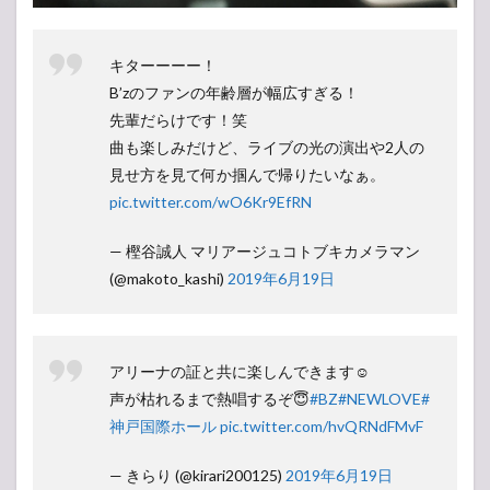
キターーーー！
B’zのファンの年齢層が幅広すぎる！
先輩だらけです！笑
曲も楽しみだけど、ライブの光の演出や2人の
見せ方を見て何か掴んで帰りたいなぁ。
pic.twitter.com/wO6Kr9EfRN
— 樫谷誠人 マリアージュコトブキカメラマン
(@makoto_kashi)
2019年6月19日
アリーナの証と共に楽しんできます☺️
声が枯れるまで熱唱するぞ😇
#BZ
#NEWLOVE
#
神戸国際ホール
pic.twitter.com/hvQRNdFMvF
— きらり (@kirari200125)
2019年6月19日