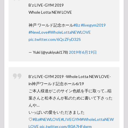
B'z LIVE-GYM 2019
Whole Lotta NEW LOVE
神戸 ワールド記念ホール
#Bz
#livegym2019
#NewLove
#WholeLottaNEWLOVE
pic.twitter.com/6QcZFyD32S
— Yuki (@yukiyuki178)
2019年6月19日
B'z LIVE-GYM 2019 -Whole Lotta NEW LOVE-
in神戸ワールド記念ホール6/19
ご本人様達がこのサイン色紙を手に取って…稲
葉さんと松本さんが私のために書いて下さった
んや…
いっぱいの愛をいただきました
♡
#Bz
#NEWLOVE
#LIVEGYM
#WholeLottaNEW
LOVE
pic.twitter.com/R0A7HFdxrm