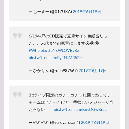
— しーずー (@X1ZUKA)
2019年6月19日
6/19神戸のCD販売で直筆サイン色紙当たっ
た、、末代までの家宝にします😭😭😭
#WholeLottaNEWLOVE
#Bz
pic.twitter.com/Fg4NkMR52H
— ひかりん (@rush987567)
2019年6月19日
B'zライブ限定のガチャガチャ11回まわしてチ
ャームは当たったけど一番欲しいメジャーが当
たらない；；
pic.twitter.com/BoyDGwBrLc
— やれやれ (@yareyaresan4)
2019年6月19日