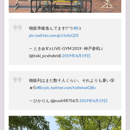
物販準備進んでます(^^)
#B
'z
pic.twitter.com/gJJJufyQ01
— とき@ B'z LIVE-GYM 2019 -神戸参戦♫
(@toki_pcxhybrid)
2019年6月19日
物販列はまだ数十人くらい。それよりも暑い😵
☀️💦
#Bz
pic.twitter.com/tofmtwiQ8o
— ひかりん (@rush987567)
2019年6月19日