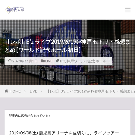
【レポ】B’z ライブ2019/6/19@神戸 セトリ・感想ま
とめ [ワールド記念ホール 初日]
2020年11月5日
LIVE
B'z
,
神戸ワールド記念ホール
HOME
LIVE
【レポ】B’z ライブ2019/6/19@神戸 セトリ・感想ま
記事内に広告が含まれています
2019/06/08(土) 鹿児島アリーナを皮切りに、ライブツアー