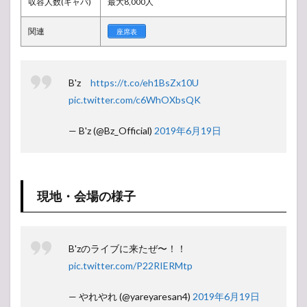
収容人数(キャパ)
最大8,000人
セッ
トリ
スト
関連
座席表
（曲
順）
2
B'z
https://t.co/eh1BsZx10U
B’z
pic.twitter.com/c6WhOXbsQK
LIVE-
GYM
2019 -
— B'z (@Bz_Official)
2019年6月19日
Whole
Lotta
NEW
LOVE-
ツアー
現地・会場の様子
日程・
スケジ
ュール
3
B'zのライブに来たぜ〜！！
【ア
pic.twitter.com/P22RIERMtp
ンケ
ー
— やれやれ (@yareyaresan4)
2019年6月19日
ト】