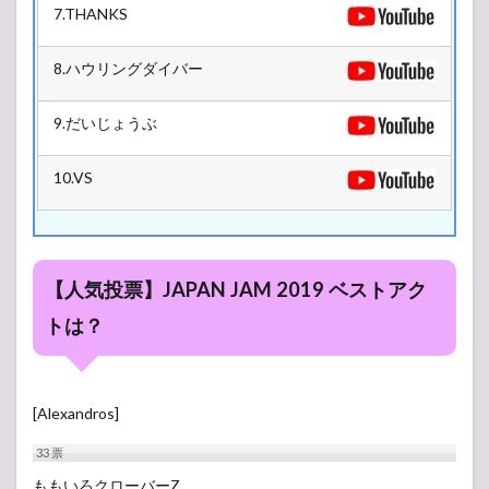
7.THANKS
8.ハウリングダイバー
9.だいじょうぶ
10.VS
【人気投票】JAPAN JAM 2019 ベストアク
トは？
[Alexandros]
33
票
ももいろクローバーZ