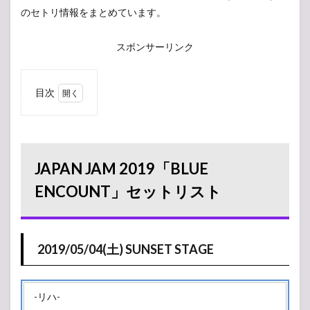
のセトリ情報をまとめています。
スポンサーリンク
目次
1
JAPAN
JAM
2019「BLUE
ENCOUNT」
セットリス
JAPAN JAM 2019「BLUE
ト
ENCOUNT」セットリスト
1.1
2019/05/04(土)
SUNSET STAGE
2
2019/05/04(土) SUNSET STAGE
2019/05/04(土)
タイムテーブル
2.1
-リハ-
SKY