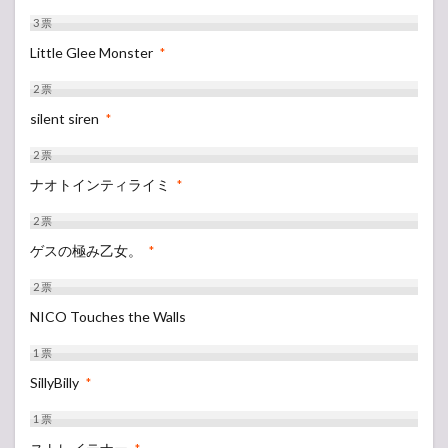
3
票
Little Glee Monster
*
2
票
silent siren
*
2
票
ナオトインティライミ
*
2
票
ゲスの極み乙女。
*
2
票
NICO Touches the Walls
1
票
SillyBilly
*
1
票