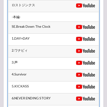
STAGE
ロストジンクス
2.2
SUNSET
-本編-
STAGE
SE.Break Down The Clock
2.3
LOTUS
STAGE
1.DAY×DAY
2.ワナビィ
3.声
4.Survivor
5.KICKASS
6.NEVER ENDING STORY