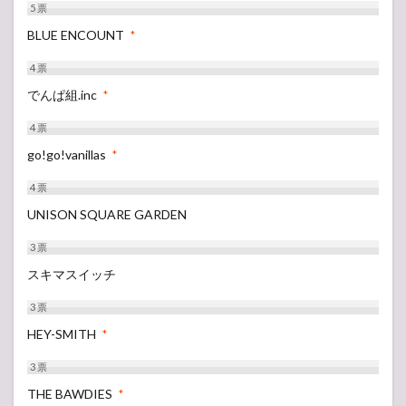
5
票
BLUE ENCOUNT
*
4
票
でんぱ組.inc
*
4
票
go!go!vanillas
*
4
票
UNISON SQUARE GARDEN
3
票
スキマスイッチ
3
票
HEY-SMITH
*
3
票
THE BAWDIES
*