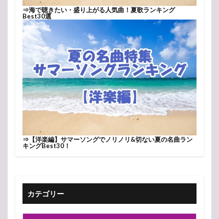
⇒
海で聴きたい・盛り上がる人気曲！夏歌ランキング
Best30選
⇒
【洋楽編】サマーソングでノリノリ&切ない夏の名曲ラン
キングBest30！
カテゴリー