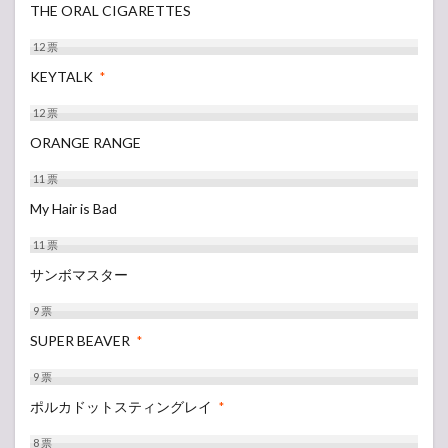
THE ORAL CIGARETTES
12
票
KEYTALK
*
12
票
ORANGE RANGE
11
票
My Hair is Bad
11
票
サンボマスター
9
票
SUPER BEAVER
*
9
票
ポルカドットスティングレイ
*
8
票