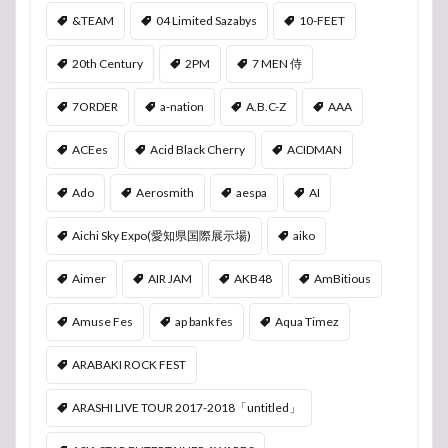
&TEAM
04 Limited Sazabys
10-FEET
20th Century
2PM
7 MEN 侍
7ORDER
a-nation
A.B.C-Z
AAA
ACEes
Acid Black Cherry
ACIDMAN
Ado
Aerosmith
aespa
AI
Aichi Sky Expo(愛知県国際展示場)
aiko
Aimer
AIR JAM
AKB48
AmBitious
Amuse Fes
ap bank fes
Aqua Timez
ARABAKI ROCK FEST
ARASHI LIVE TOUR 2017-2018「untitled」