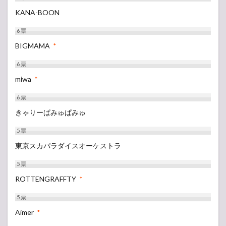
KANA-BOON
6
票
BIGMAMA
*
6
票
miwa
*
6
票
きゃりーぱみゅぱみゅ
5
票
東京スカパラダイスオーケストラ
5
票
ROTTENGRAFFTY
*
5
票
Aimer
*