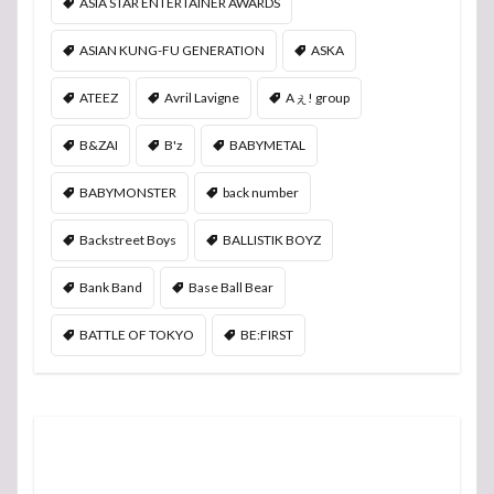
ASIA STAR ENTERTAINER AWARDS
ASIAN KUNG-FU GENERATION
ASKA
ATEEZ
Avril Lavigne
Aぇ! group
B&ZAI
B'z
BABYMETAL
BABYMONSTER
back number
Backstreet Boys
BALLISTIK BOYZ
Bank Band
Base Ball Bear
BATTLE OF TOKYO
BE:FIRST