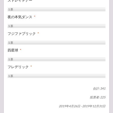
ストレイテナー
*
1
票
夜の本気ダンス
*
1
票
フジファブリック
*
1
票
四星球
*
1
票
フレデリック
*
1
票
合計: 341
投票者: 225
2019年4月26日
-
2019年12月31日