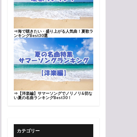
⇒
海で聴きたい・盛り上がる人気曲！夏歌ラ
ンキングBest30選
⇒
【洋楽編】サマーソングでノリノリ&切な
い夏の名曲ランキングBest30！
カテゴリー