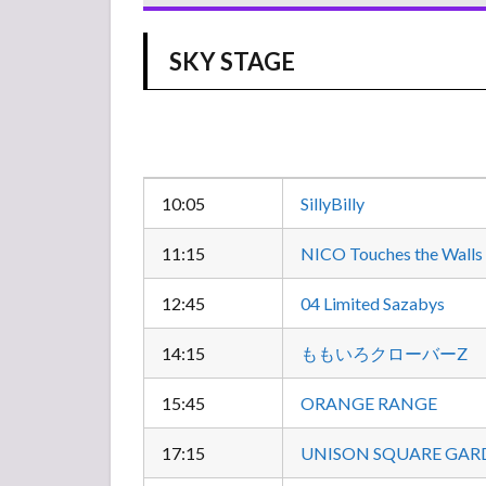
ーテ
ィス
SKY STAGE
ト
セト
リ
3.1
SKY
STAGE
10:05
SillyBilly
3.2
11:15
NICO Touches the Walls
SUNSET
STAGE
12:45
04 Limited Sazabys
3.3
LOTUS
14:15
ももいろクローバーZ
STAGE
4
15:45
ORANGE RANGE
【タ
イム
17:15
UNISON SQUARE GAR
テー