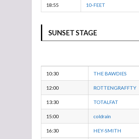
ブ
18:55
10-FEET
ル】
5月
6日
出演
SUNSET STAGE
者ア
ーテ
ィス
ト
セト
リ
10:30
THE BAWDIES
4.1
SKY
12:00
ROTTENGRAFFTY
STAGE
13:30
TOTALFAT
4.2
SUNSET
15:00
coldrain
STAGE
4.3
16:30
HEY-SMITH
LOTUS