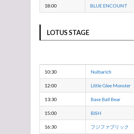
STAGE
18:00
BLUE ENCOUNT
5
【ア
ンケ
LOTUS STAGE
ー
ト】
みん
なの
人気
投票
所
10:30
Nulbarich
12:00
Little Glee Monster
13:30
Base Ball Bear
15:00
BiSH
16:30
フジファブリック