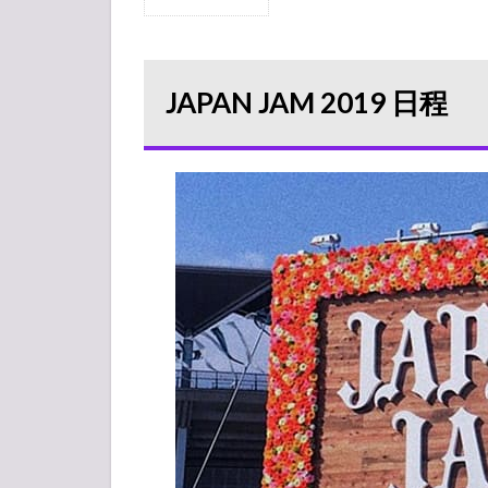
1
JAPAN
JAM
2019
JAPAN JAM 2019 日程
日程
2
【タ
イム
テー
ブ
ル】
5月
4日
出演
者ア
ーテ
ィス
ト
セト
リ