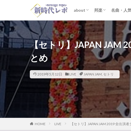
about
邦楽
名曲・人
ライター紹介
プライバシーポリシー
免責事項
STARTO ENTER
女性アイドル
K-POP
洋楽
おすすめ
歌詞考察
【セトリ】JAPAN JAM
とめ
2019年5月12日
LIVE
JAPAN JAM
,
セトリ
HOME
LIVE
【セトリ】JAPAN JAM 2019 全