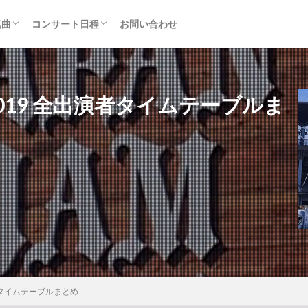
気曲
コンサート日程
お問い合わせ
TAINMENT (旧ジャニーズ)
アルバム
セトリ・まとめ
ライブレポ
カード枠
 2019 全出演者タイムテーブルま
出演者タイムテーブルまとめ