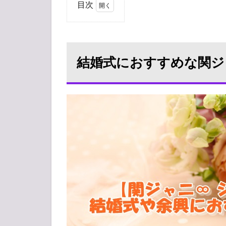
目次
1
結
婚
式
結婚式におすすめな関ジ
に
お
す
す
め
な
関
ジ
ャ
ニ∞
の
定
番
曲
2