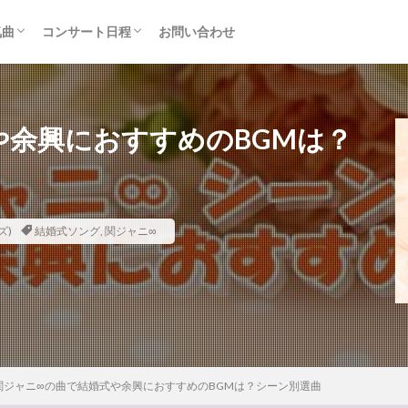
気曲
コンサート日程
お問い合わせ
TAINMENT (旧ジャニーズ)
アルバム
セトリ・まとめ
ライブレポ
カード枠
や余興におすすめのBGMは？
ズ)
結婚式ソング
,
関ジャニ∞
関ジャニ∞の曲で結婚式や余興におすすめのBGMは？シーン別選曲