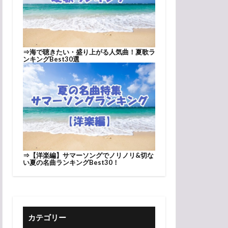
⇒
海で聴きたい・盛り上がる人気曲！夏歌ラ
ンキングBest30選
⇒
【洋楽編】サマーソングでノリノリ&切な
い夏の名曲ランキングBest30！
カテゴリー