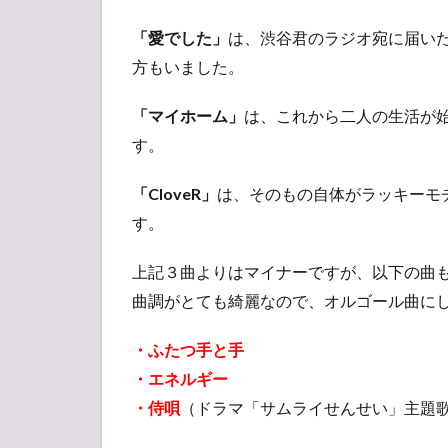
や家
「愛でした」
族へ
は、渋谷君のラジオ宛に届い
BGM
方もいました。
曲
4
「マイホーム」
は、これから二人の生活が
ま
す。
と
め
「CloveR」
は、そのもの自体がラッキーモ
す。
上記３曲よりはマイナーですが、以下の曲も
曲調がとても綺麗なので、オルゴール曲に
・ふたつ手と手
・エネルギー
・侍唄
（ドラマ「サムライせんせい」主題