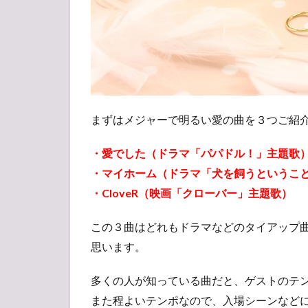
余
興
に
お
す
す
め
な
まずはメジャーで明るい愛の曲を３つご紹
関
ジ
ャ
・愛でした（ドラマ「パパドル！」主題歌
ニ∞
・マイホーム（ドラマ「犬を飼うというこ
3
・CloveR（映画「クローバー」主題歌）
結婚
式に
この３曲はどれもドラマなどのタイアップ
おす
思います。
すめ
な関
ジャ
多くの人が知っている曲だと、ゲストのテ
ニ∞
また程よいテンポなので、入場シーンなど
両親