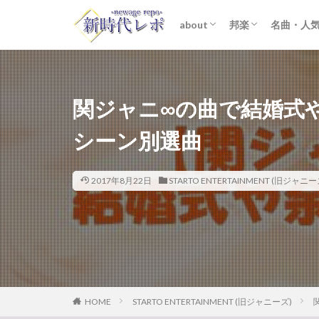
about
邦楽
名曲・人
ライター紹介
プライバシーポリシー
免責事項
STARTO ENTER
女性アイドル
K-POP
洋楽
おすすめ
歌詞考察
関ジャニ∞の曲で結婚式
シーン別選曲
2017年8月22日
STARTO ENTERTAINMENT (旧ジャニー
HOME
STARTO ENTERTAINMENT (旧ジャニーズ)