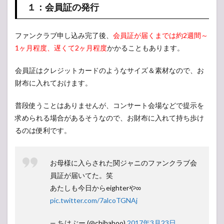
１：会員証の発行
ケッ
ト申
込み
優遇
ファンクラブ申し込み完了後、
会員証が届くまでは約2週間～
1ヶ月程度、遅くて2ヶ月程度
かかることもあります。
1.4
４：
メー
会員証はクレジットカードのようなサイズ＆素材なので、お
ル伝
財布に入れておけます。
言板
サー
ビス
普段使うことはありませんが、コンサート会場などで提示を
求められる場合があるそうなので、お財布に入れて持ち歩け
1.5
５：
るのは便利です。
その
他サ
プラ
お母様に入らされた関ジャニのファンクラブ会
イズ
員証が届いてた。笑
2
あたしも今日からeighterや∞
関ジ
pic.twitter.com/7alcoTGNAj
ャニ
∞ フ
ァン
— ちはぶー (@chihaboo)
2017年3月23日