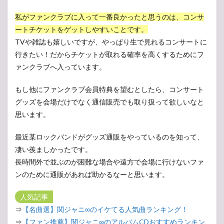
私がファンクラブに入って一番良かったと思うのは、コンサ
ートチケットをゲットしやすいことです。
TVや雑誌も嬉しいですが、やっぱり生で見れるコンサートに
行きたい！だからチケットが取れる確率を高くするためにフ
ァンクラブへ入っています。
もし他にファンクラブ会員特典を望むとしたら、コンサート
グッズを会場だけでなく通信販売でも取り扱って欲しいなと
思います。
最近某ロックバンドがグッズ通販をやっているのを知って、
凄い羨ましかったです。
長時間外で並ぶのが困難な場合や遠方で会場に行けないファ
ンのために通販があれば助かるなーと思います。
人気記事
⇒
【名曲選】関ジャニ∞のイケてる人気曲ランキング！
⇒
【ファン推薦】関ジャニ∞のアルバムCDおすすめランキン