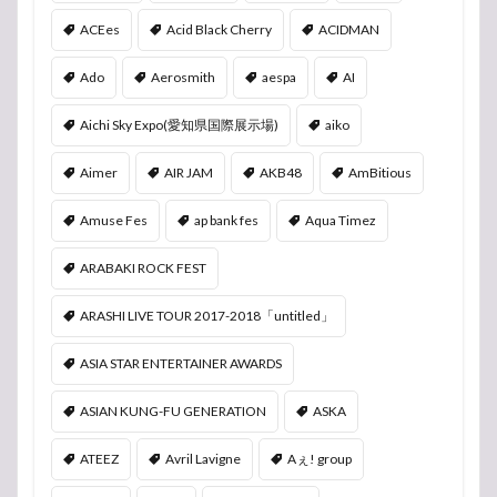
ACEes
Acid Black Cherry
ACIDMAN
Ado
Aerosmith
aespa
AI
Aichi Sky Expo(愛知県国際展示場)
aiko
Aimer
AIR JAM
AKB48
AmBitious
Amuse Fes
ap bank fes
Aqua Timez
ARABAKI ROCK FEST
ARASHI LIVE TOUR 2017-2018「untitled」
ASIA STAR ENTERTAINER AWARDS
ASIAN KUNG-FU GENERATION
ASKA
ATEEZ
Avril Lavigne
Aぇ! group