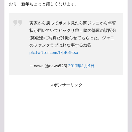
おり、新年ちょっと嬉しくなります。
実家から戻ってポスト見たら関ジャニから年賀
状が届いていてビックリ😲→隣の部屋の誤配分
(笑)記念に写真だけ撮らせてもらった。ジャニ
のファンクラブは粋な事するね😆
pic.twitter.com/f7pR3lrtsa
— nawa (@nawa523)
2017年1月4日
スポンサーリンク