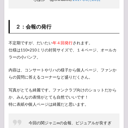
クラ
ブの
年会
費
は？
２：会報の発行
3
まと
不定期ですが、だいたい
年４回発行
されます。
め
仕様は110×210ミリの封筒サイズで、１４ページ、オールカ
ラーの小パンフ。
内容は、コンサートやリハの様子から個人ページ、ファンか
らの質問に答えるコーナーなど盛りだくさん。
写真がとても綺麗です。ファンクラブ向けのショットだから
か、みんなの表情がとても自然でいいです！
特に表紙や個人ページは綺麗だと思います。
今回の関ジャニ∞の会報、ビジュアルが良すぎ