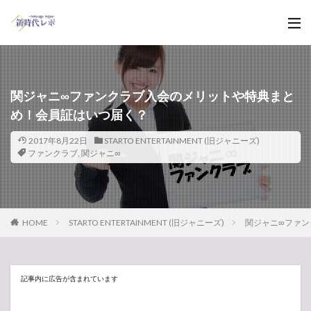
関ジャニ∞ファンクラブ入会のメリットや特典まと
め！会員証はいつ届く？
2017年8月22日
STARTO ENTERTAINMENT (旧ジャニーズ)
ファンクラブ
,
関ジャニ∞
HOME
STARTO ENTERTAINMENT (旧ジャニーズ)
関ジャニ∞ファ
記事内に広告が含まれています