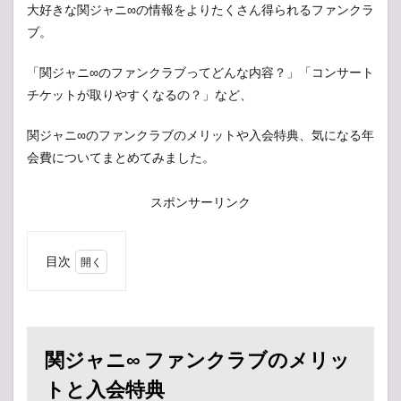
大好きな関ジャニ∞の情報をよりたくさん得られるファンクラ
ブ。
「関ジャニ∞のファンクラブってどんな内容？」「コンサート
チケットが取りやすくなるの？」など、
関ジャニ∞のファンクラブのメリットや入会特典、気になる年
会費についてまとめてみました。
スポンサーリンク
目次
1
関ジ
ャニ
∞ フ
ァン
関ジャニ∞ ファンクラブのメリッ
クラ
ブの
トと入会特典
メリ