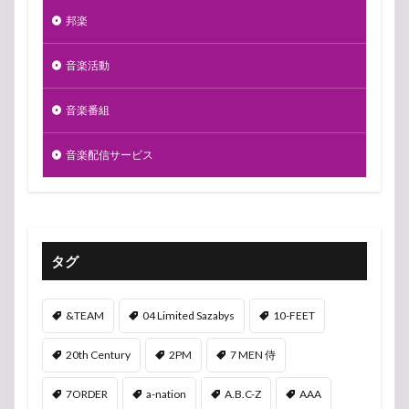
邦楽
音楽活動
音楽番組
音楽配信サービス
タグ
&TEAM
04 Limited Sazabys
10-FEET
20th Century
2PM
7 MEN 侍
7ORDER
a-nation
A.B.C-Z
AAA