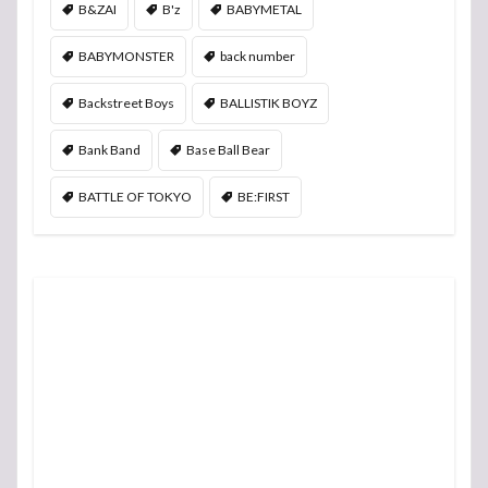
B&ZAI
B'z
BABYMETAL
BABYMONSTER
back number
Backstreet Boys
BALLISTIK BOYZ
Bank Band
Base Ball Bear
BATTLE OF TOKYO
BE:FIRST