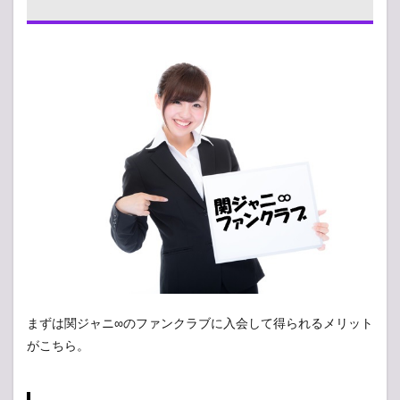
ット
と入
会特
典
1.1
１：
会員
証の
発行
1.2
２：
会報
の発
行
1.3
３：
コン
まずは関ジャニ∞のファンクラブに入会して得られるメリット
サー
がこちら。
トや
舞台
など
のチ