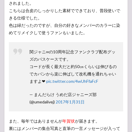
されました。
こちらは合皮のしっかりした素材でできており、普段使いで
きる仕様でした。
色は緑だったのですが、自分の好きなメンバーのカラーに染
めてリメイクして使うファンもいました。
関ジャニ∞の10周年記念ファンクラブ配布グッ
ズのパスケースです。
コードが長く最大だと約50㎝くらいは伸びるの
でカバンから楽に伸ばして改札機を通れちゃい
ますよ❤
pic.twitter.com/4wUhFfaFcF
— まんだらけ うめだ店ジャニーズ部
(@umedalivej)
2017年1月31日
また、毎年ではありませんが
年賀状
が届きます。
裏にはメンバーの集合写真と直筆の一言メッセージが入って