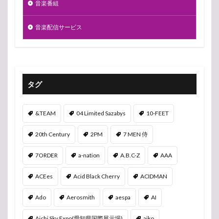
音楽番組
音楽配信サービス
タグ
&TEAM
04 Limited Sazabys
10-FEET
20th Century
2PM
7 MEN 侍
7ORDER
a-nation
A.B.C-Z
AAA
ACEes
Acid Black Cherry
ACIDMAN
Ado
Aerosmith
aespa
AI
Aichi Sky Expo(愛知県国際展示場)
aiko