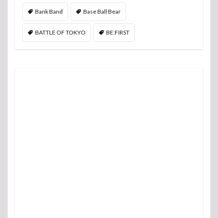
Bank Band
Base Ball Bear
BATTLE OF TOKYO
BE:FIRST