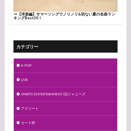
⇒
【洋楽編】サマーソングでノリノリ&切ない夏の名曲ラン
キングBest30！
カテゴリー
K-POP
LIVE
STARTO ENTERTAINMENT (旧ジャニーズ
アスリート
カード枠