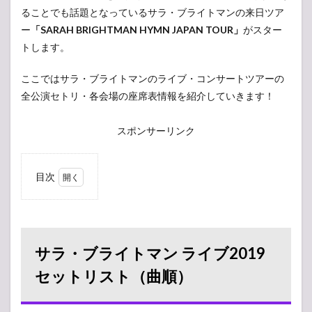
ることでも話題となっているサラ・ブライトマンの来日ツア
ー
「SARAH BRIGHTMAN HYMN JAPAN TOUR」
がスター
トします。
ここではサラ・ブライトマンのライブ・コンサートツアーの
全公演セトリ・各会場の座席表情報を紹介していきます！
スポンサーリンク
目次
1
サ
ラ・
ブラ
イト
サラ・ブライトマン ライブ2019
マン
ライ
セットリスト（曲順）
ブ
2019
セッ