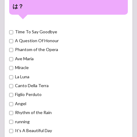
は？
Time To Say Goodbye
A Question Of Honour
Phantom of the Opera
Ave Maria
Miracle
La Luna
Canto Della Terra
Figlio Perduto
Angel
Rhythm of the Rain
running
It's A Beautiful Day