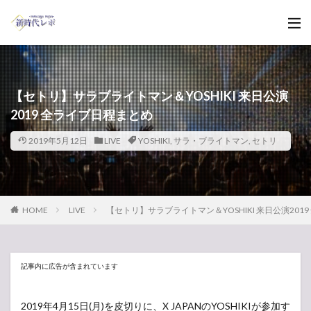
【セトリ】サラブライトマン＆YOSHIKI 来日公演
2019 全ライブ日程まとめ
2019年5月12日
LIVE
YOSHIKI
,
サラ・ブライトマン
,
セトリ
HOME
LIVE
【セトリ】サラブライトマン＆YOSHIKI 来日公演201
記事内に広告が含まれています
2019年4月15日(月)を皮切りに、X JAPANのYOSHIKIが参加す