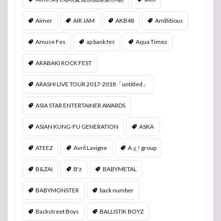
Aimer
AIR JAM
AKB48
AmBitious
Amuse Fes
ap bank fes
Aqua Timez
ARABAKI ROCK FEST
ARASHI LIVE TOUR 2017-2018「untitled」
ASIA STAR ENTERTAINER AWARDS
ASIAN KUNG-FU GENERATION
ASKA
ATEEZ
Avril Lavigne
Aぇ! group
B&ZAI
B'z
BABYMETAL
BABYMONSTER
back number
Backstreet Boys
BALLISTIK BOYZ