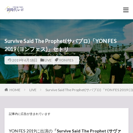
Survive Said The Prophet(サバプロ)「YON FES
2019 (ヨンフェス)」セトリ
2019年6月18日
LIVE
YON FES
HOME
LIVE
Survive Said The Prophet(サバプロ)「YON FES 2
記事内に広告が含まれています
YON FES 2019に出演の
「Survive Said The Prophet (サヴァ