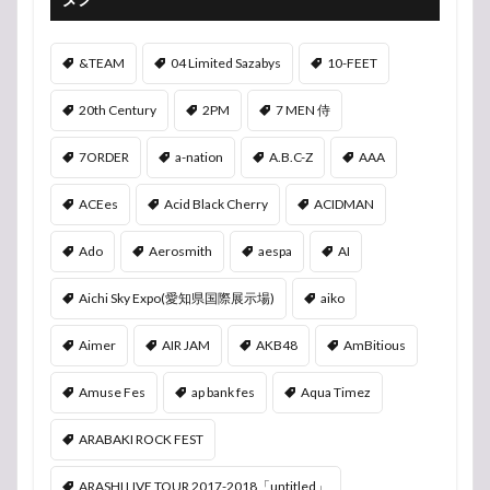
&TEAM
04 Limited Sazabys
10-FEET
20th Century
2PM
7 MEN 侍
7ORDER
a-nation
A.B.C-Z
AAA
ACEes
Acid Black Cherry
ACIDMAN
Ado
Aerosmith
aespa
AI
Aichi Sky Expo(愛知県国際展示場)
aiko
Aimer
AIR JAM
AKB48
AmBitious
Amuse Fes
ap bank fes
Aqua Timez
ARABAKI ROCK FEST
ARASHI LIVE TOUR 2017-2018「untitled」