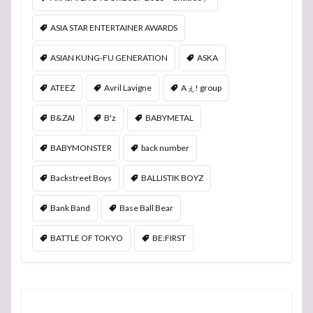
ASIA STAR ENTERTAINER AWARDS
ASIAN KUNG-FU GENERATION
ASKA
ATEEZ
Avril Lavigne
Aぇ! group
B&ZAI
B'z
BABYMETAL
BABYMONSTER
back number
Backstreet Boys
BALLISTIK BOYZ
Bank Band
Base Ball Bear
BATTLE OF TOKYO
BE:FIRST