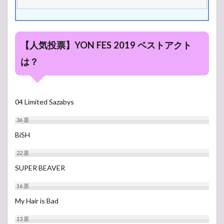
【人気投票】YON FES 2019 ベストアクト
は？
04 Limited Sazabys
36
票
BiSH
22
票
SUPER BEAVER
16
票
My Hair is Bad
13
票