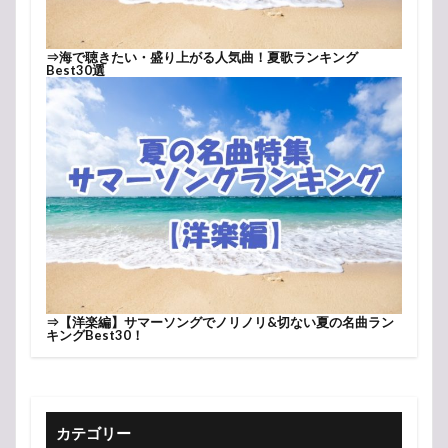
⇒
海で聴きたい・盛り上がる人気曲！夏歌ランキング
Best30選
⇒
【洋楽編】サマーソングでノリノリ&切ない夏の名曲ラン
キングBest30！
カテゴリー