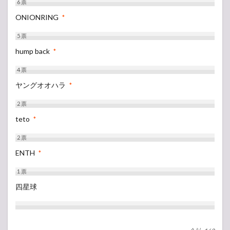
6
票
ONIONRING
*
5
票
hump back
*
4
票
ヤングオオハラ
*
2
票
teto
*
2
票
ENTH
*
1
票
四星球