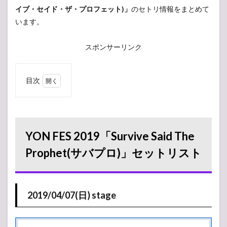
イブ・セイド・ザ・プロフェット)」
のセトリ情報をまとめて
います。
スポンサーリンク
目次
1
YON FES
2019「Survive
Said The
Prophet(サバ
プロ)」セット
YON FES 2019「Survive Said The
リスト
Prophet(サバプロ)」セットリスト
1.1
2019/04/07(日)
stage
2
2019/04/07(日) stage
2019/04/06(土)
タイムテーブル
2.1