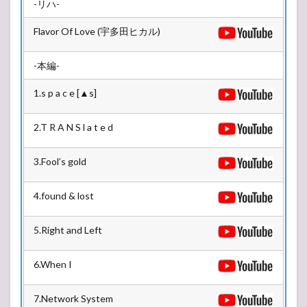
-リハ-
SKY
STAGE
Flavor Of Love (宇多田ヒカル)
2.2
LAND
-本編-
STAGE
1.s p a c e [▲s]
3
2019/04/07(日)
タイムテーブル
2.T R A N S l a t e d
3.1
SKY
3.Fool’s gold
STAGE
3.2
4.found & lost
LAND
STAGE
5.Right and Left
6.When I
7.Network System