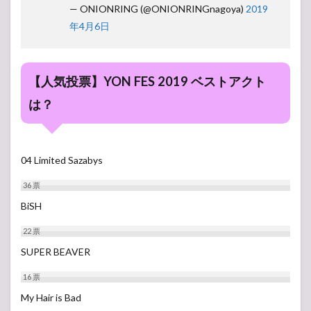
— ONIONRING (@ONIONRINGnagoya)
2019
年4月6日
【人気投票】YON FES 2019 ベストアクト
は？
04 Limited Sazabys
36
票
BiSH
22
票
SUPER BEAVER
16
票
My Hair is Bad