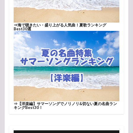
⇒
海で聴きたい・盛り上がる人気曲！夏歌ランキング
Best30選
⇒
【洋楽編】サマーソングでノリノリ&切ない夏の名曲ラン
キングBest30！