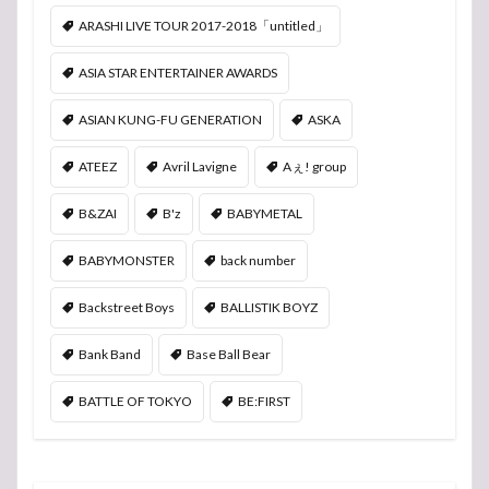
ARASHI LIVE TOUR 2017-2018「untitled」
ASIA STAR ENTERTAINER AWARDS
ASIAN KUNG-FU GENERATION
ASKA
ATEEZ
Avril Lavigne
Aぇ! group
B&ZAI
B'z
BABYMETAL
BABYMONSTER
back number
Backstreet Boys
BALLISTIK BOYZ
Bank Band
Base Ball Bear
BATTLE OF TOKYO
BE:FIRST