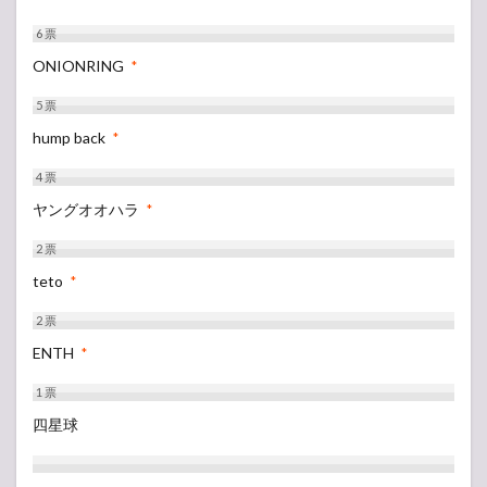
6
票
ONIONRING
*
5
票
hump back
*
4
票
ヤングオオハラ
*
2
票
teto
*
2
票
ENTH
*
1
票
四星球