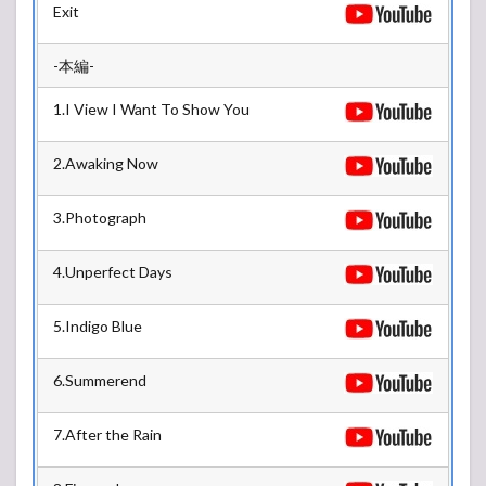
Exit
2.2
LAND
STAGE
-本編-
3
1.I View I Want To Show You
2019/04/07(日)
3.1
2.Awaking Now
SKY
STAGE
3.Photograph
3.2
LAND
STAGE
4.Unperfect Days
5.Indigo Blue
6.Summerend
7.After the Rain