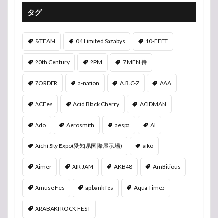
タグ
&TEAM
04 Limited Sazabys
10-FEET
20th Century
2PM
7 MEN 侍
7ORDER
a-nation
A.B.C-Z
AAA
ACEes
Acid Black Cherry
ACIDMAN
Ado
Aerosmith
aespa
AI
Aichi Sky Expo(愛知県国際展示場)
aiko
Aimer
AIR JAM
AKB48
AmBitious
Amuse Fes
ap bank fes
Aqua Timez
ARABAKI ROCK FEST