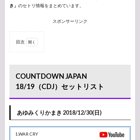
き」
のセトリ情報をまとめています。
スポンサーリンク
目次
1
COUNTDOWN
JAPAN
18/19（CDJ）
セットリスト
COUNTDOWN JAPAN
1.1
あゆみく
18/19（CDJ）セットリスト
りかまき
2018/12/30(日)
2
2018/12/30(日)
あゆみくりかまき 2018/12/30(日)
2.1
EARTH
STAGE
1.WAR CRY