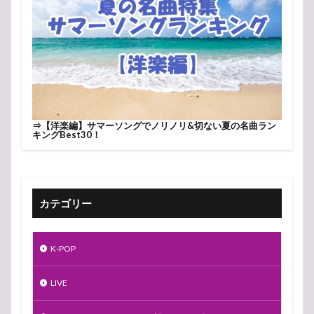
⇒
【洋楽編】サマーソングでノリノリ&切ない夏の名曲ラン
キングBest30！
カテゴリー
K-POP
LIVE