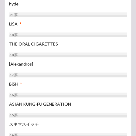
hyde
21
票
LiSA
*
18
票
THE ORAL CIGARETTES
18
票
[Alexandros]
17
票
BiSH
*
16
票
ASIAN KUNG-FU GENERATION
15
票
スキマスイッチ
14
票