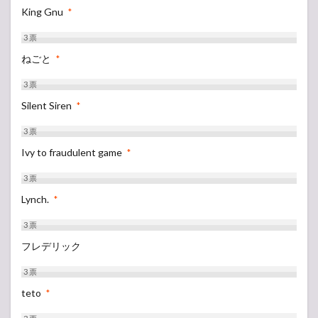
King Gnu
*
3
票
ねごと
*
3
票
Silent Siren
*
3
票
Ivy to fraudulent game
*
3
票
Lynch.
*
3
票
フレデリック
3
票
teto
*