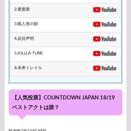
2.2
GALAXY
2.蜜蜜蜜
STAGE
2.3
3.蝋人形の館
COSMO
STAGE
4.反抗声明
2.4
MOON
5.KILLLA TUNE
STAGE
2.5
6.未来トレイル
ASTRO
ARENA
【人気投票】COUNTDOWN JAPAN 18/19
ベストアクトは誰？
BUMP OF CHICKEN