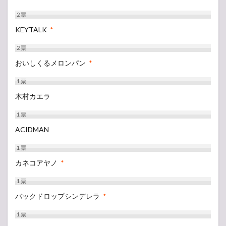
2
票
KEYTALK
*
2
票
おいしくるメロンパン
*
1
票
木村カエラ
1
票
ACIDMAN
1
票
カネコアヤノ
*
1
票
バックドロップシンデレラ
*
1
票