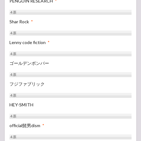
PENGUIN RESEARCH
*
4
票
Shar Rock
*
4
票
Lenny code fiction
*
4
票
ゴールデンボンバー
4
票
フジファブリック
4
票
HEY-SMITH
4
票
official髭男dism
*
4
票