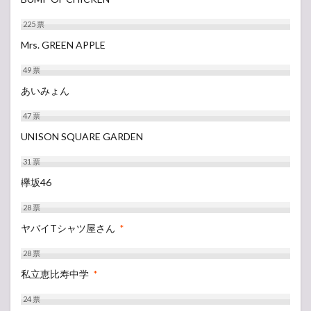
225
票
Mrs. GREEN APPLE
49
票
あいみょん
47
票
UNISON SQUARE GARDEN
31
票
欅坂46
28
票
ヤバイTシャツ屋さん
*
28
票
私立恵比寿中学
*
24
票