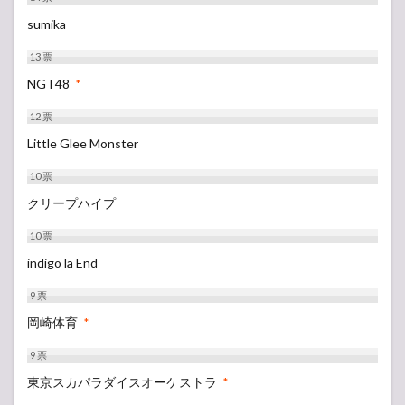
sumika
13
票
NGT48
*
12
票
Little Glee Monster
10
票
クリープハイプ
10
票
indigo la End
9
票
岡崎体育
*
9
票
東京スカパラダイスオーケストラ
*