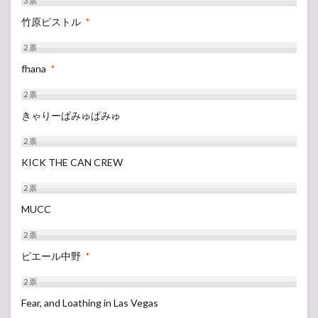
3
票
竹原ピストル
*
2
票
fhana
*
2
票
きゃりーぱみゅぱみゅ
2
票
KICK THE CAN CREW
2
票
MUCC
2
票
ピエール中野
*
2
票
Fear, and Loathing in Las Vegas