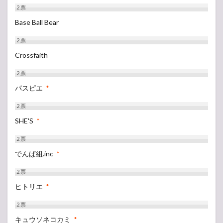
2
票
Base Ball Bear
2
票
Crossfaith
2
票
パスピエ
*
2
票
SHE'S
*
2
票
でんぱ組.inc
*
2
票
ヒトリエ
*
2
票
キュウソネコカミ
*