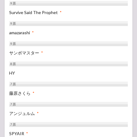
9
票
Survive Said The Prophet
*
9
票
amazarashi
*
9
票
サンボマスター
*
8
票
HY
7
票
藤原さくら
*
7
票
アンジュルム
*
7
票
SPYAIR
*