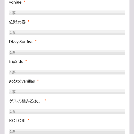
yonige
*
1
票
佐野元春
*
1
票
Dizzy Sunfist
*
1
票
fripSide
*
1
票
go!go!vanillas
*
1
票
ゲスの極み乙女。
*
1
票
KOTORI
*
1
票