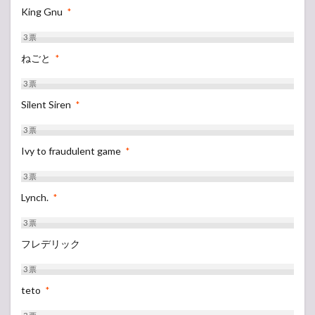
King Gnu
*
3
票
ねごと
*
3
票
Silent Siren
*
3
票
Ivy to fraudulent game
*
3
票
Lynch.
*
3
票
フレデリック
3
票
teto
*