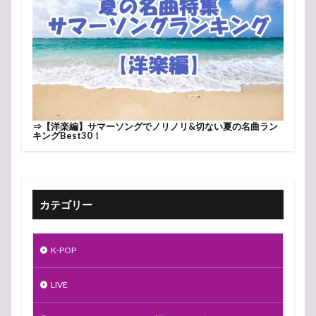
⇒
【洋楽編】サマーソングでノリノリ&切ない夏の名曲ラン
キングBest30！
カテゴリー
K-POP
LIVE