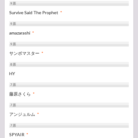
9
票
Survive Said The Prophet
*
9
票
amazarashi
*
9
票
サンボマスター
*
8
票
HY
7
票
藤原さくら
*
7
票
アンジュルム
*
7
票
SPYAIR
*