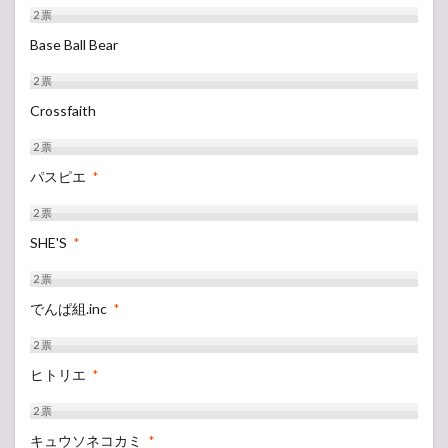
2
票
Base Ball Bear
2
票
Crossfaith
2
票
パスピエ
*
2
票
SHE'S
*
2
票
でんぱ組.inc
*
2
票
ヒトリエ
*
2
票
キュウソネコカミ
*