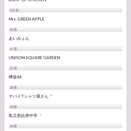
225
票
Mrs. GREEN APPLE
49
票
あいみょん
47
票
UNISON SQUARE GARDEN
31
票
欅坂46
28
票
ヤバイTシャツ屋さん
*
28
票
私立恵比寿中学
*
24
票