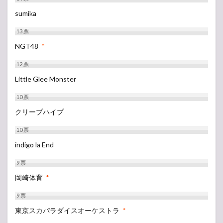
sumika
13
票
NGT48
*
12
票
Little Glee Monster
10
票
クリープハイプ
10
票
indigo la End
9
票
岡崎体育
*
9
票
東京スカパラダイスオーケストラ
*