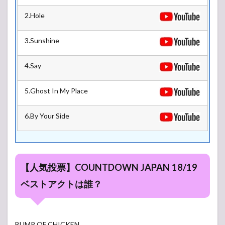
2.2
GALAXY
2.Hole
STAGE
2.3
3.Sunshine
COSMO
STAGE
4.Say
2.4
MOON
5.Ghost In My Place
STAGE
2.5
6.By Your Side
ASTRO
ARENA
【人気投票】COUNTDOWN JAPAN 18/19
ベストアクトは誰？
BUMP OF CHICKEN