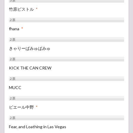
3
票
竹原ピストル
*
2
票
fhana
*
2
票
きゃりーぱみゅぱみゅ
2
票
KICK THE CAN CREW
2
票
MUCC
2
票
ピエール中野
*
2
票
Fear, and Loathing in Las Vegas