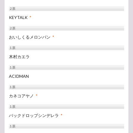
2
票
KEYTALK
*
2
票
おいしくるメロンパン
*
1
票
木村カエラ
1
票
ACIDMAN
1
票
カネコアヤノ
*
1
票
バックドロップシンデレラ
*
1
票