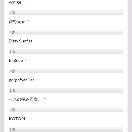
yonige
*
1
票
佐野元春
*
1
票
Dizzy Sunfist
*
1
票
fripSide
*
1
票
go!go!vanillas
*
1
票
ゲスの極み乙女。
*
1
票
KOTORI
*
1
票