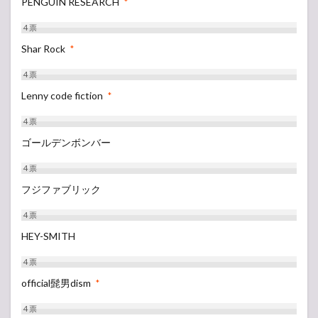
PENGUIN RESEARCH
*
4
票
Shar Rock
*
4
票
Lenny code fiction
*
4
票
ゴールデンボンバー
4
票
フジファブリック
4
票
HEY-SMITH
4
票
official髭男dism
*
4
票