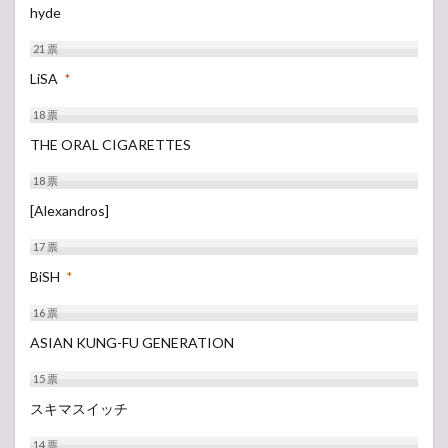
hyde
21
票
LiSA
*
18
票
THE ORAL CIGARETTES
18
票
[Alexandros]
17
票
BiSH
*
16
票
ASIAN KUNG-FU GENERATION
15
票
スキマスイッチ
14
票