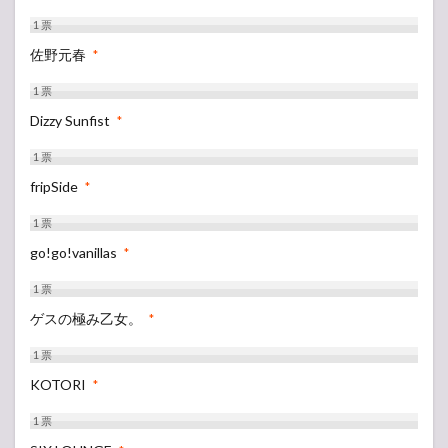
1
票
佐野元春
*
1
票
Dizzy Sunfist
*
1
票
fripSide
*
1
票
go!go!vanillas
*
1
票
ゲスの極み乙女。
*
1
票
KOTORI
*
1
票