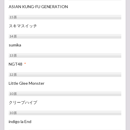
ASIAN KUNG-FU GENERATION
15
票
スキマスイッチ
14
票
sumika
13
票
NGT48
*
12
票
Little Glee Monster
10
票
クリープハイプ
10
票
indigo la End