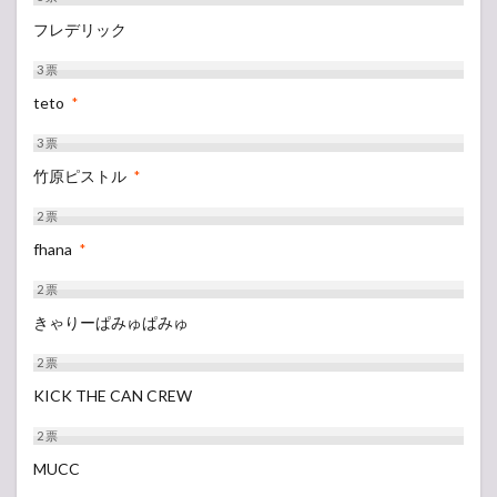
フレデリック
3
票
teto
*
3
票
竹原ピストル
*
2
票
fhana
*
2
票
きゃりーぱみゅぱみゅ
2
票
KICK THE CAN CREW
2
票
MUCC