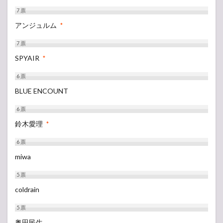
7
票
アンジュルム
*
7
票
SPYAIR
*
6
票
BLUE ENCOUNT
6
票
鈴木愛理
*
6
票
miwa
5
票
coldrain
5
票
奥田民生