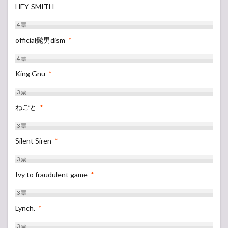
HEY-SMITH
4
票
official髭男dism
*
4
票
King Gnu
*
3
票
ねごと
*
3
票
Silent Siren
*
3
票
Ivy to fraudulent game
*
3
票
Lynch.
*
3
票