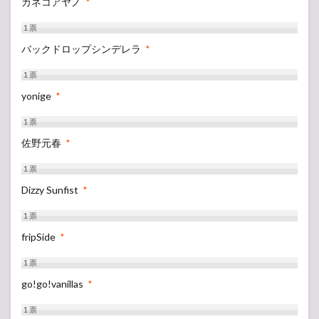
カネコアヤノ
*
1
票
バックドロップシンデレラ
*
1
票
yonige
*
1
票
佐野元春
*
1
票
Dizzy Sunfist
*
1
票
fripSide
*
1
票
go!go!vanillas
*
1
票