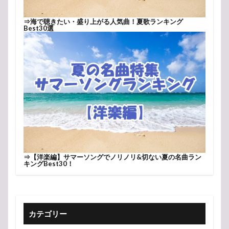
⇒
海で聴きたい・盛り上がる人気曲！夏歌ランキング
Best30選
⇒
【洋楽編】サマーソングでノリノリ&切ない夏の名曲ラン
キングBest30！
カテゴリー