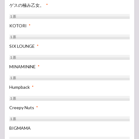
ゲスの極み乙女。
*
1
票
KOTORI
*
1
票
SIX LOUNGE
*
1
票
MINAMINiNE
*
1
票
Humpback
*
1
票
Creepy Nuts
*
1
票
BIGMAMA