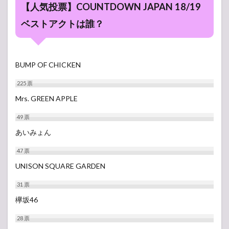
【人気投票】COUNTDOWN JAPAN 18/19
ベストアクトは誰？
BUMP OF CHICKEN
225
票
Mrs. GREEN APPLE
49
票
あいみょん
47
票
UNISON SQUARE GARDEN
31
票
欅坂46
28
票