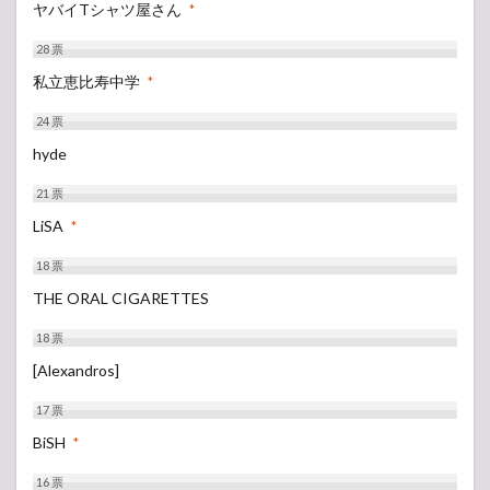
ヤバイTシャツ屋さん
*
28
票
私立恵比寿中学
*
24
票
hyde
21
票
LiSA
*
18
票
THE ORAL CIGARETTES
18
票
[Alexandros]
17
票
BiSH
*
16
票