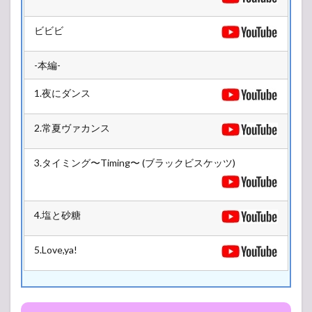
STAGE
2.3
ビビビ
COSMO
STAGE
-本編-
2.4
MOON
1.夜にダンス
STAGE
2.5
2.常夏ヴァカンス
ASTRO
ARENA
3.タイミング〜Timing〜 (ブラックビスケッツ)
4.塩と砂糖
5.Love,ya!