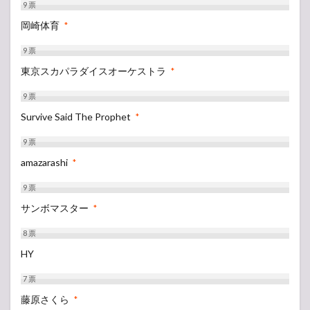
9
票
岡崎体育
*
9
票
東京スカパラダイスオーケストラ
*
9
票
Survive Said The Prophet
*
9
票
amazarashi
*
9
票
サンボマスター
*
8
票
HY
7
票
藤原さくら
*