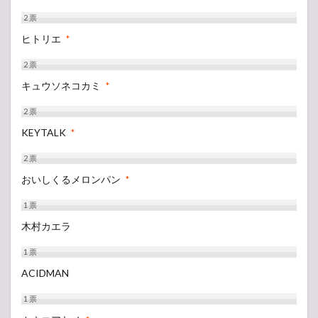
2
票
ヒトリエ
*
2
票
キュウソネコカミ
*
2
票
KEYTALK
*
2
票
おいしくるメロンパン
*
1
票
木村カエラ
1
票
ACIDMAN
1
票