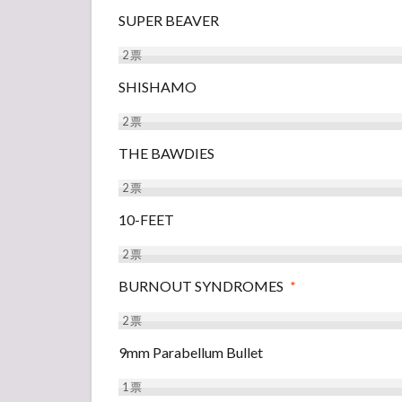
SUPER BEAVER
2
票
SHISHAMO
2
票
THE BAWDIES
2
票
10-FEET
2
票
BURNOUT SYNDROMES
*
2
票
9mm Parabellum Bullet
1
票