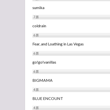
sumika
7
票
coldrain
6
票
Fear, and Loathing in Las Vegas
6
票
go!go!vanillas
6
票
BIGMAMA
4
票
BLUE ENCOUNT
4
票