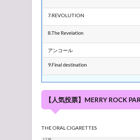
7.REVOLUTION
8.The Revelation
アンコール
9.Final destination
【人気投票】MERRY ROCK PA
THE ORAL CIGARETTES
17
票