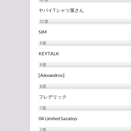
ヤバイTシャツ屋さん
11
票
SiM
9
票
KEYTALK
9
票
[Alexandros]
8
票
フレデリック
7
票
04 Limited Sazabys
7
票