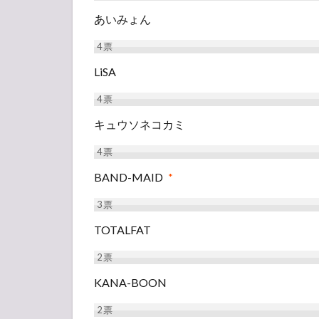
あいみょん
4
票
LiSA
4
票
キュウソネコカミ
4
票
BAND-MAID
*
3
票
TOTALFAT
2
票
KANA-BOON
2
票