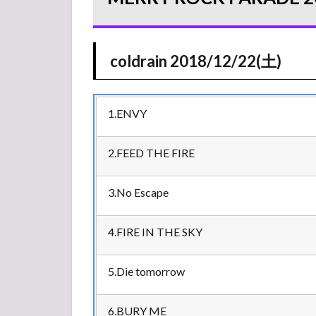
リロ）セ
ットリス
ト
coldrain 2018/12/22(土)
1.1
coldrain
2018/12/22(土)
2
1.ENVY
2018/12/22(土)
2.1
2.FEED THE FIRE
BLESS
STAGE
3.No Escape
2.2
NOEL
4.FIRE IN THE SKY
STAGE
2.3
5.Die tomorrow
ORB
GARDEN
6.BURY ME