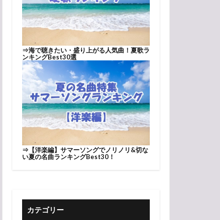
⇒
海で聴きたい・盛り上がる人気曲！夏歌ラ
ンキングBest30選
⇒
【洋楽編】サマーソングでノリノリ&切な
い夏の名曲ランキングBest30！
カテゴリー