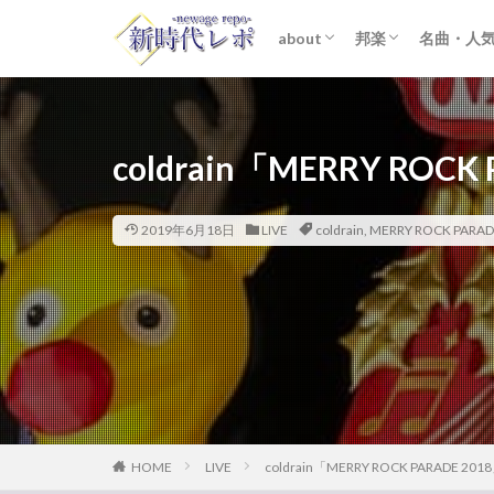
about
邦楽
名曲・人
ライター紹介
プライバシーポリシー
免責事項
STARTO ENTER
女性アイドル
K-POP
洋楽
おすすめ
歌詞考察
coldrain「MERRY ROC
2019年6月18日
LIVE
coldrain
,
MERRY ROCK PARAD
HOME
LIVE
coldrain「MERRY ROCK PARADE 2