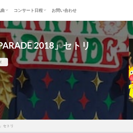
気曲
コンサート日程
お問い合わせ
TAINMENT (旧ジャニーズ)
アルバム
セトリ・まとめ
ライブレポ
カード枠
K PARADE 2018」セトリ
E
018」セトリ