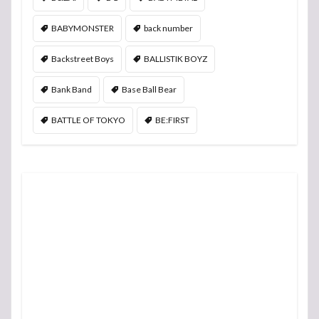
BABYMONSTER
back number
Backstreet Boys
BALLISTIK BOYZ
Bank Band
Base Ball Bear
BATTLE OF TOKYO
BE:FIRST