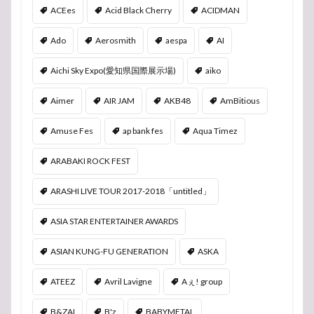
ACEes
Acid Black Cherry
ACIDMAN
Ado
Aerosmith
aespa
AI
Aichi Sky Expo(愛知県国際展示場)
aiko
Aimer
AIR JAM
AKB48
AmBitious
Amuse Fes
ap bank fes
Aqua Timez
ARABAKI ROCK FEST
ARASHI LIVE TOUR 2017-2018「untitled」
ASIA STAR ENTERTAINER AWARDS
ASIAN KUNG-FU GENERATION
ASKA
ATEEZ
Avril Lavigne
Aぇ! group
B&ZAI
B'z
BABYMETAL