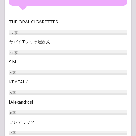
THE ORAL CIGARETTES
17
票
ヤバイTシャツ屋さん
11
票
SiM
9
票
KEYTALK
9
票
[Alexandros]
8
票
フレデリック
7
票