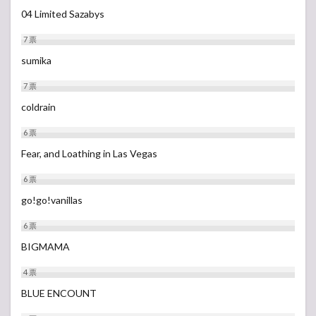
04 Limited Sazabys
7
票
sumika
7
票
coldrain
6
票
Fear, and Loathing in Las Vegas
6
票
go!go!vanillas
6
票
BIGMAMA
4
票
BLUE ENCOUNT