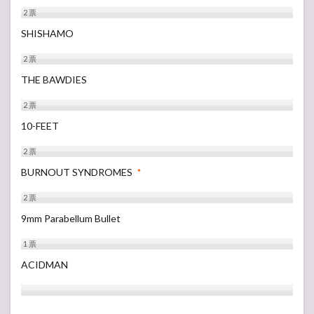
2
票
SHISHAMO
2
票
THE BAWDIES
2
票
10-FEET
2
票
BURNOUT SYNDROMES
*
2
票
9mm Parabellum Bullet
1
票
ACIDMAN