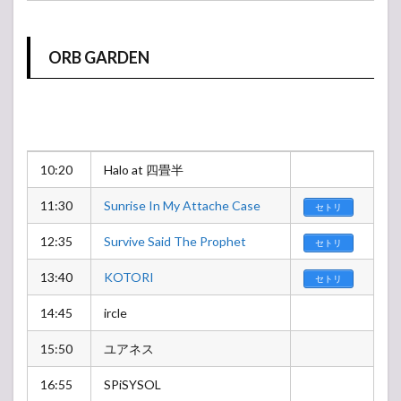
ORB GARDEN
10:20
Halo at 四畳半
11:30
Sunrise In My Attache Case
セトリ
12:35
Survive Said The Prophet
セトリ
13:40
KOTORI
セトリ
14:45
ircle
15:50
ユアネス
16:55
SPiSYSOL