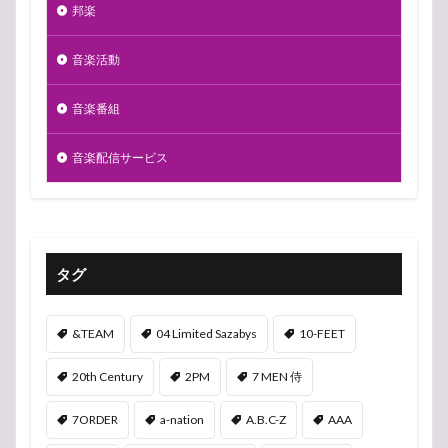
邦楽
音楽活動
音楽番組
音楽配信サービス
タグ
&TEAM
04 Limited Sazabys
10-FEET
20th Century
2PM
7 MEN 侍
7ORDER
a-nation
A.B.C-Z
AAA