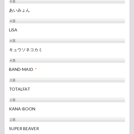
4
票
あいみょん
4
票
LiSA
4
票
キュウソネコカミ
4
票
BAND-MAID
*
3
票
TOTALFAT
2
票
KANA-BOON
2
票
SUPER BEAVER