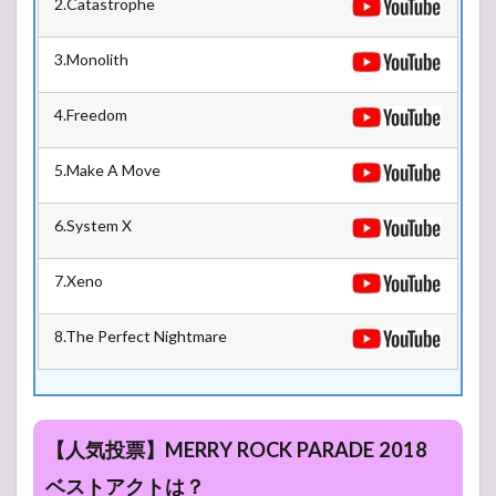
2.Catastrophe
STAGE
2.2
3.Monolith
NOEL
STAGE
4.Freedom
2.3
ORB
GARDEN
5.Make A Move
6.System X
7.Xeno
8.The Perfect Nightmare
【人気投票】MERRY ROCK PARADE 2018
ベストアクトは？