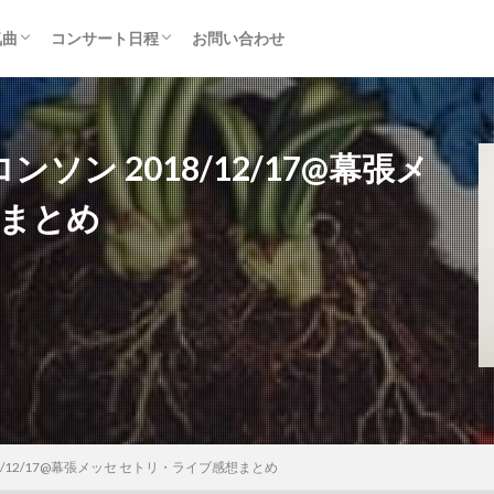
気曲
コンサート日程
お問い合わせ
TAINMENT (旧ジャニーズ)
アルバム
セトリ・まとめ
ライブレポ
カード枠
ン 2018/12/17@幕張メ
想まとめ
/12/17@幕張メッセ セトリ・ライブ感想まとめ