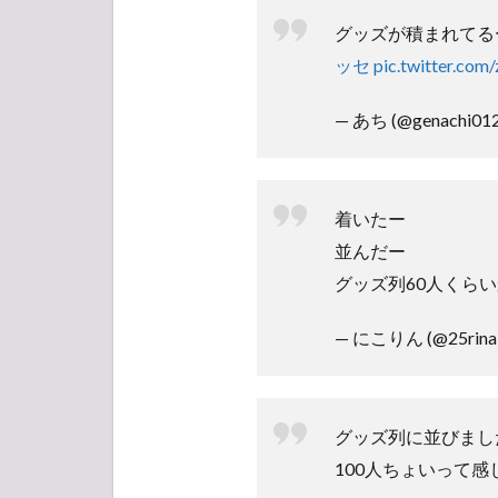
ト】
人気
グッズが積まれてる
投票
ッセ
pic.twitter.com
所
— あち (@genachi01
着いたー
並んだー
グッズ列60人くら
— にこりん (@25rina
グッズ列に並びまし
100人ちょいって感