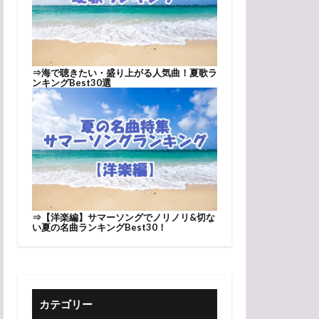
⇒
海で聴きたい・盛り上がる人気曲！夏歌ラ
ンキングBest30選
⇒
【洋楽編】サマーソングでノリノリ&切な
い夏の名曲ランキングBest30！
カテゴリー