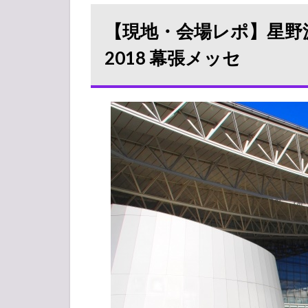
地・
会場
【現地・会場レポ】星野
レ
ポ】
2018 幕張メッセ
星野
源×
マー
クロ
ンソ
ン ラ
イブ
2018
幕張
メッ
セ
1.1
グッ
ズ販
売
所・
物販