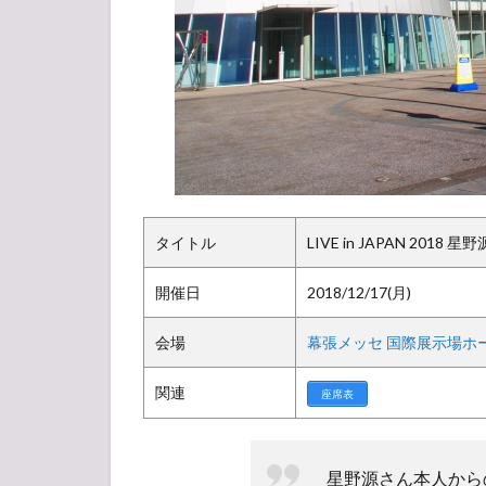
列状
況
1.2
周辺
イベ
ント
1.3
会場
の様
タイトル
LIVE in JAPAN 2018 星野
子
1.4
開催日
2018/12/17(月)
アリ
ーナ
会場
幕張メッセ 国際展示場ホー
構
成・
関連
座席表
座席
表
1.5
星野源さん本人から