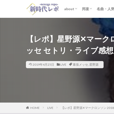
about
邦楽
名曲・人
ライター紹介
プライバシーポリシー
免責事項
STARTO ENTER
女性アイドル
K-POP
洋楽
おすすめ
歌詞考察
【レポ】星野源✕マークロンソ
ッセ セトリ・ライブ感
2019年4月25日
LIVE
幕張メッセ
,
星野源
HOME
LIVE
【レポ】星野源✕マークロンソン 2018