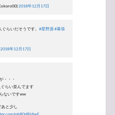
okoro00)
2018年12月17日
0人ぐらいだそうです。
#星野源
#幕張
)
2018年12月17日
が・・・
0人ぐらい並んでます
らないですww
まであと少し
itter.com/mhR0dRHheF