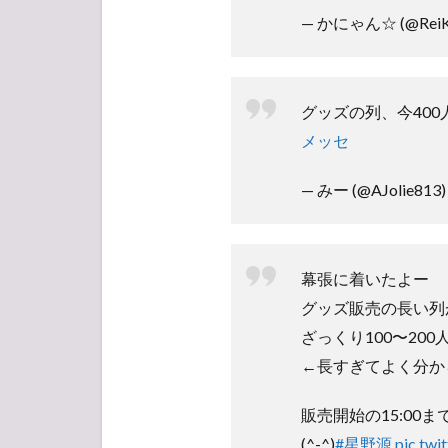
— かにゃん☆ (@ReiK
グッズの列、今40
メッセ
— みー (@AJolie813
幕張に着いたよー
グッズ販売の長い列
ざっくり100〜20
←長すぎてよく分か
販売開始の15:00
(^-^)
#星野源
pic.tw