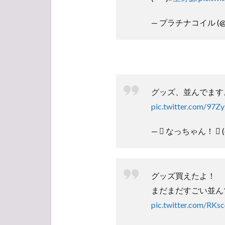
— プラチナコイル (@Pl
グッズ、並んでます
pic.twitter.com/97Z
—  なっちゃん！  (@
グッズ買えたよ！
まだまだすごい並ん
pic.twitter.com/RKs