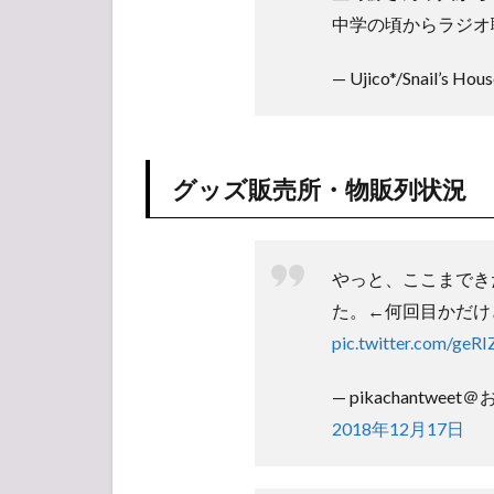
レポ
中学の頃からラジオ
2
セ
— Ujico*/Snail’s Hou
ッ
ト
リ
ス
グッズ販売所・物販列状況
ト
2.1
Mark
Ronson
やっと、ここまでき
た。←何回目かだけ
2.2
星野
pic.twitter.com/geRI
源
— pikachantweet
3
【ア
2018年12月17日
ンケ
ー