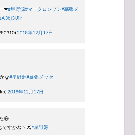
ー❤
#星野源
#マークロンソン
#幕張メ
/zA3bj3Uilr
280310)
2018年12月17日
いかな
#星野源
#幕張メッセ
ko)
2018年12月17日
た😆
じですかね？🤔
#星野源