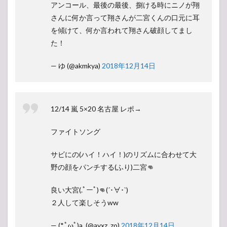
アンコール、最後の最後、捌ける時にニノが翔
さんに何か言って翔さんが二宮くんの口元に耳
を傾けて、何か言われて翔さん破顔してまし
た！
— ゆ (@akmkya)
2018年12月14日
12/14 嵐 5×20 名古屋 レポ→
ファイトソング
サビにの(ハイ！ハイ！)のリズムに合わせて大
野の顔をパンチする(ふり)二宮👊
良い大宮(.ﾟーﾟ)👊(´･∀･`)
２人して楽しそうww
— (*.ﾟωﾟ)a. (@ayxz_zo)
2018年12月14日