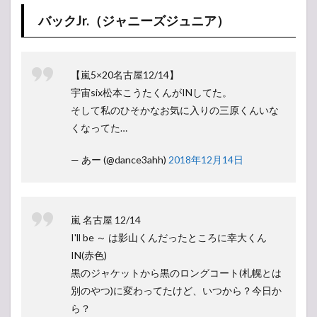
バックJr.（ジャニーズジュニア）
【嵐5×20名古屋12/14】
宇宙six松本こうたくんがINしてた。
そして私のひそかなお気に入りの三原くんいな
くなってた…
— あー (@dance3ahh)
2018年12月14日
嵐 名古屋 12/14
I'll be ～ は影山くんだったところに幸大くん
IN(赤色)
黒のジャケットから黒のロングコート(札幌とは
別のやつ)に変わってたけど、いつから？今日か
ら？