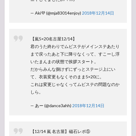
— Aki💜 (@mja83014enjoy)
2018年12月14日
【嵐5×20名古屋12/14】
君のうた終わりでムビステがメインステあたり
まで戻ったあと下に降りなくって、すこーし浮
いたまんまの状態で挨拶スタート。
だからみんな捌けずにずっとステージ上にい
て、衣装変更もなくそのまま5×20に。
これは変更じゃなくってムビステの問題なのか
しら。
— あー (@dance3ahh)
2018年12月14日
【12/14 嵐 名古屋】磁石レポ⑤