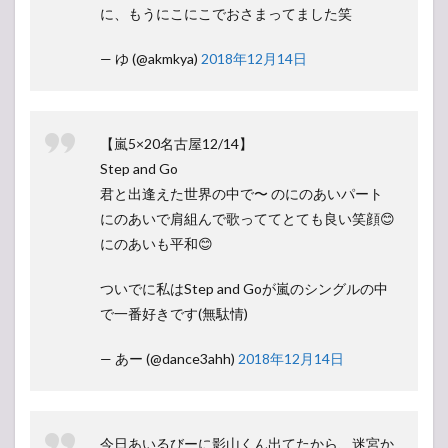
に、もうにこにこでおさまってました笑
— ゆ (@akmkya)
2018年12月14日
【嵐5×20名古屋12/14】
Step and Go
君と出逢えた世界の中で〜 のにのあいパート
にのあいで肩組んで歌っててとても良い笑顔😊
にのあいも平和😊
ついでに私はStep and Goが嵐のシングルの中
で一番好きです(無駄情)
— あー (@dance3ahh)
2018年12月14日
今日あいるびーに影山くん出てたから、迷宮か