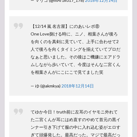
— マリコ (@mAr1k017_178)
2018年12月14日
【12/14 嵐 名古屋】にのあいレポ⑧
One Love捌ける時に、ニノ、相葉さんが後ろ
を向くのを真剣に見ていて、上手に合わせて2
人で後ろを向くタイミングを揃えていてプロだ
なぁと思いました。その後はご機嫌にエアドラ
ムしながら歩いていて、今度はそんな二宮くん
を相葉さんがにこにこで見てました笑
— ゆ (@akmkya)
2018年12月14日
てゆか今日！truth前に左耳のイヤモニ外れて
た二宮くんが耳にはめ直すのやめて首元の黒イ
ンナー引き下げて服の中に入れ込む姿がエロす
ぎて頭爆発した。最高だった。マジで最高だっ