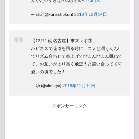
んがだいすきなのねかわいい
#arrps
— sha (@kuraishokun)
2018年12月14日
【12/14 嵐 名古屋】末ズレポ③
ハピネスで花道を回る時に、ニノと潤くん2人
でリズム合わせて拳上げてぴょんぴょん跳ねて
て、お互いがより高く飛ぼうと競い合ってて可
愛いの塊でした！
— ゆ (@akmkya)
2018年12月14日
スポンサーリンク