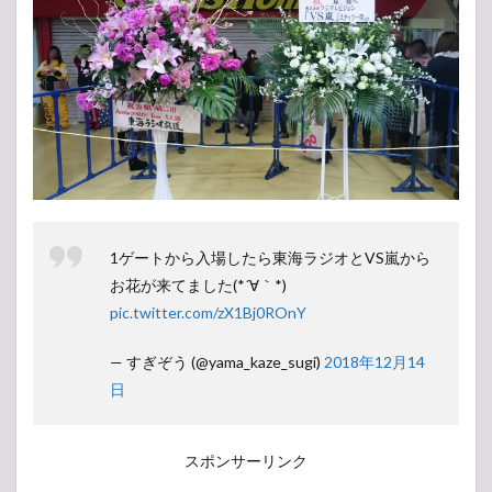
1ゲートから入場したら東海ラジオとVS嵐から
お花が来てました(*´∀｀*)
pic.twitter.com/zX1Bj0ROnY
— すぎぞう (@yama_kaze_sugi)
2018年12月14
日
スポンサーリンク