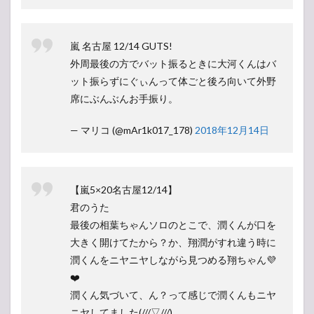
嵐 名古屋 12/14 GUTS!
外周最後の方でバット振るときに大河くんはバ
ット振らずにぐぃんって体ごと後ろ向いて外野
席にぶんぶんお手振り。
— マリコ (@mAr1k017_178)
2018年12月14日
【嵐5×20名古屋12/14】
君のうた
最後の相葉ちゃんソロのとこで、潤くんが口を
大きく開けてたから？か、翔潤がすれ違う時に
潤くんをニヤニヤしながら見つめる翔ちゃん💜
❤️
潤くん気づいて、ん？って感じで潤くんもニヤ
ニヤしてました(///▽///)