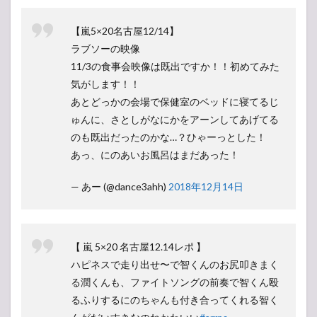
【嵐5×20名古屋12/14】
ラブソーの映像
11/3の食事会映像は既出ですか！！初めてみた
気がします！！
あとどっかの会場で保健室のベッドに寝てるじ
ゅんに、さとしがなにかをアーンしてあげてる
のも既出だったのかな…？ひゃーっとした！
あっ、にのあいお風呂はまだあった！
— あー (@dance3ahh)
2018年12月14日
【 嵐 5×20 名古屋12.14レポ 】
ハピネスで走り出せ〜で智くんのお尻叩きまく
る潤くんも、ファイトソングの前奏で智くん殴
るふりするにのちゃんも付き合ってくれる智く