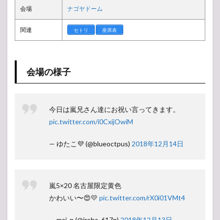
ーズ
会場
ナゴヤドーム
ジュ
ニ
関連
ア）
セトリ
座席表
1.4
曲レ
ポ
会場の様子
1.5
MCレ
ポ
今日は嵐兄さん達にお祝い言ってきます。
1.6
pic.twitter.com/i0CxijOwiM
挨拶
1.7
— ゆたこ💜 (@blueoctpus)
2018年12月14日
変更
点
2
【ア
嵐5×20 名古屋限定黄色
ンケ
かわいい〜😍💛
pic.twitter.com/rX0i01VMt4
ー
ト】
— mai_p (@iroha_617n)
2018年12月13日
人気