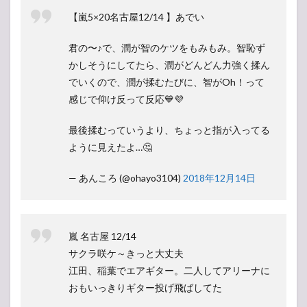
【嵐5×20名古屋12/14 】あでい
君の〜♪で、潤が智のケツをもみもみ。智恥ず
かしそうにしてたら、潤がどんどん力強く揉ん
でいくので、潤が揉むたびに、智がOh！って
感じで仰け反って反応💙💜
最後揉むっていうより、ちょっと指が入ってる
ように見えたよ…🤔
— あんころ (@ohayo3104)
2018年12月14日
嵐 名古屋 12/14
サクラ咲ケ～きっと大丈夫
江田、稲葉でエアギター。二人してアリーナに
おもいっきりギター投げ飛ばしてた