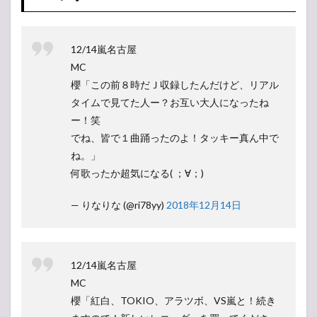
12/14嵐名古屋
MC
櫻「この前８時だＪ収録したんだけど、リアル
タイムで見てた人ー？お互い大人になったね
ー！笑
でね、皆で１曲踊ったのよ！タッキー真ん中で
ね。」
何歌ったか超気になる( ；∀；)
— りなりな (@ri78yy)
2018年12月14日
12/14嵐名古屋
MC
櫻「紅白、TOKIO、アラツボ、VS嵐と！続き