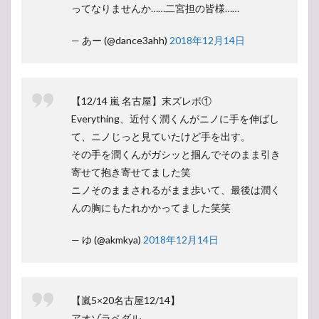
ってなりませんか……二宮担の皆様……
— あー (@dance3ahh)
2018年12月14日
【12/14 嵐 名古屋】末ズレポ①
Everything、近付く潤くんがニノに手を伸ばし
て、ニノじっと見ていたけど手を出す。
その手を潤くんがガシッと掴んでそのまま引き
寄せて抱き寄せてました笑
ニノそのままされるがまま歩いて、最後は潤く
んの胸にもたれかかってました笑笑
— ゆ (@akmkya)
2018年12月14日
【嵐5×20名古屋12/14】
アオゾラペダル