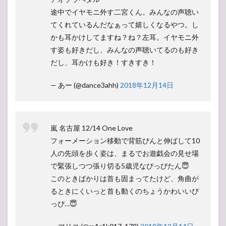
途中でイヤモニ外す二宮くん。みんなの声聴い
てくれているんだなぁって嬉しくなるやつ。し
かも耳かけしてますね？ね？左耳。イヤモニ外
す姿も好きだし、みんなの声聴いてるのも好き
だし、耳かけも好き！すきすき！
— あー (@dance3ahh)
2018年12月14日
嵐 名古屋 12/14 One Love
フォーメーション移動で背筋ぴんと伸ばして10
人の先頭を歩く姿は、まるでお遊戯会の見せ場
で緊張しつつ張り切る5歳児なぴっぴたん😇
このときばかりは首も固まってたけど、角曲が
るときにくいっと首も動くのちょうかわいいぴ
っぴ…😇