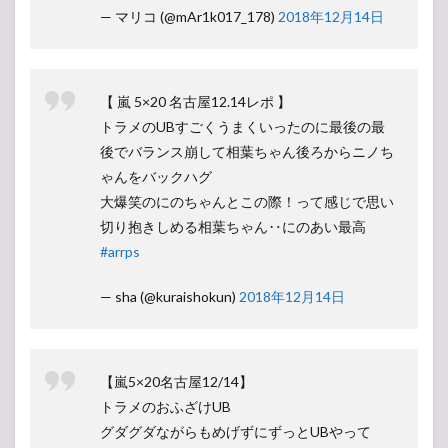
— マリコ (@mAr1k017_178)
2018年12月14日
【 嵐 5×20 名古屋12.14レポ 】
トラメのUBすごくうまくいったのに最後の最
後でバランス崩して相葉ちゃん後ろからニノち
ゃんをバックハグ
大爆笑のにのちゃんとこの際！って感じで思い
切り抱きしめる相葉ちゃん‥にのあい最高
#arrps
— sha (@kuraishokun)
2018年12月14日
【嵐5×20名古屋12/14】
トラメのおふざけUB
グダグダながらもめげずにずっとUBやって