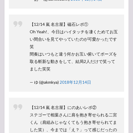
【12/14 嵐 名古屋】磁石レポ①
Oh Yeah!、今日はハイタッチを凄くためてお互
い間合いを見てやっていたのが可愛かったです
笑
間奏はいつもと違う何かお互い俯いてポーズを
取る斬新な動きをして、結局2人だけで笑って
ました笑笑
— ゆ (@akmkya)
2018年12月14日
【12/14 嵐 名古屋】にのあいレポ②
ステゴーで相葉さんに肩を抱き寄せられる二宮
くん（肩組みじゃなくてもう抱き寄せられてま
した笑）、今までは「え？」って感じだったの