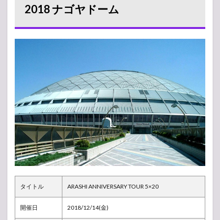
嵐 ラ
2018 ナゴヤドーム
イブ
2018
ナゴ
ヤド
ーム
1.1
会場
の様
子
1.2
アリ
ーナ
構
成・
座席
表
1.3
タイトル
ARASHI ANNIVERSARY TOUR 5×20
バッ
クJr.
（ジ
開催日
2018/12/14(金)
ャニ