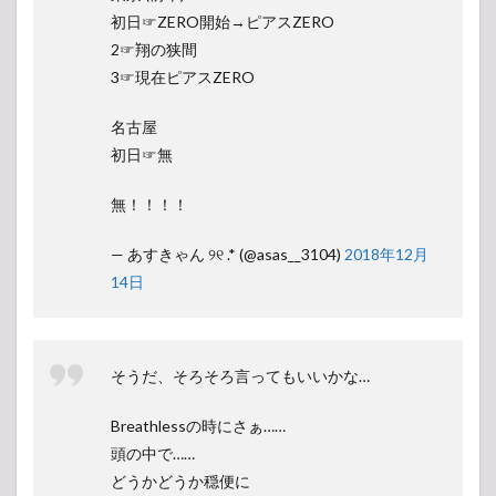
初日☞ZERO開始→ピアスZERO
2☞翔の狭間
3☞現在ピアスZERO
名古屋
初日☞無
無！！！！
— あすきゃん ୨୧ .* (@asas__3104)
2018年12月
14日
そうだ、そろそろ言ってもいいかな…
Breathlessの時にさぁ……
頭の中で……
どうかどうか穏便に