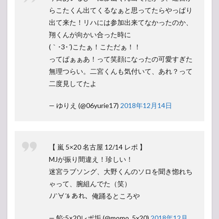
らこたくん出てくるなぁと思ってたらやっぱり
出て来た！リハには参加出来てなかったのか、
翔くんが向かい合った時に
(｀･3･´)こたぁ！こただぁ！！
ってぱぁぁあ！って笑顔になったの可愛すぎた
無理つらい。二宮くんも気付いて、あれ？って
二度見してたよ
— ゆりえ (@06yurie17)
2018年12月14日
【 嵐 5×20 名古屋 12/14 レポ 】
MJが振り間違え！珍しい！
迷宮ラブソング、大野くんのソロを聞き惚れち
ゃって、腕組んでた（笑）
ﾉﾉ`∀´ﾙ あれ、俺踊るところや
— 餡:5×20レポ垢 (@momo_5x20)
2018年12月