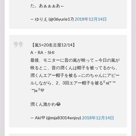
た。あぁぁぁあ←
— ゆりえ (@06yurie17)
2018年12月14日
【嵐5×20名古屋12/14】
A・RA・SHI
最後、モニターに昔の嵐が映って→今日の嵐が
映るとこ、昔の潤くんは帽子を被ってるから、
潤くんエアー帽子を被る→にのちゃんにアピー
ルしながら、2、3回エアー帽子を被る⁽⁽ ʚ(*ˊ꒳​
ˋ*)ɞ ⁾⁾💜
潤くん激かわ😂
— Aki💜 (@mja83014enjoy)
2018年12月14日