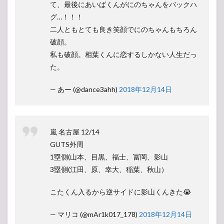
て、最後にあいばくんがにのちゃんをバックハ
グ…！！！
二人ともとても良き笑顔でにのちゃんもちろん
破顔。
私も破顔。相葉くんに恋するしかない人生だっ
た。
— あー (@dance3ahh)
2018年12月14日
嵐 名古屋 12/14
GUTS外周
1塁側(山本、目黒、福士、冨岡、影山
3塁側(江田、原、幸大、稲葉、秋山）
こたくん入るから逆サイドに影山くんきた😭
— マリコ (@mAr1k017_178)
2018年12月14日