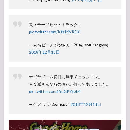
投票
所
嵐ステージセットトラック！
pic.twitter.com/Kfs1rjVRSK
— あおピーチがやさん！🍑 (@KMF2aogaya)
2018年12月13日
ナゴヤドーム初日に無事チェックイン。
ＶＳ嵐さんからのお花が飾ってありました。
pic.twitter.com/r5uGPYybh4
— ﾍﾞﾘﾍﾞﾘｰｻ (@grasugi)
2018年12月14日