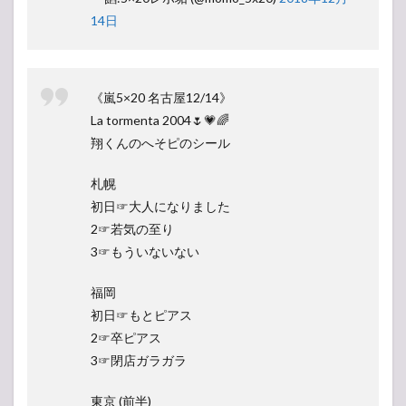
14日
《嵐5×20 名古屋12/14》
La tormenta 2004🌷💗🌈
翔くんのへそピのシール
札幌
初日☞大人になりました
2☞若気の至り
3☞もういないない
福岡
初日☞もとピアス
2☞卒ピアス
3☞閉店ガラガラ
東京 (前半)