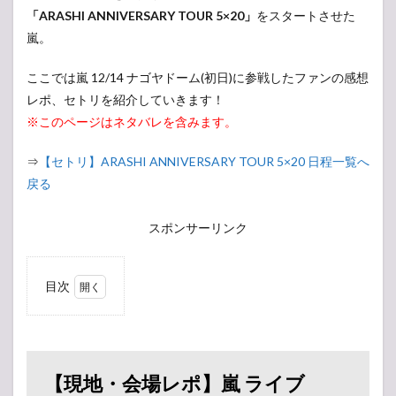
「ARASHI ANNIVERSARY TOUR 5×20」
をスタートさせた
嵐。
ここでは嵐 12/14 ナゴヤドーム(初日)に参戦したファンの感想
レポ、セトリを紹介していきます！
※このページはネタバレを含みます。
⇒
【セトリ】ARASHI ANNIVERSARY TOUR 5×20 日程一覧へ
戻る
スポンサーリンク
目次
1
【現
地・
会場
レ
【現地・会場レポ】嵐 ライブ
ポ】