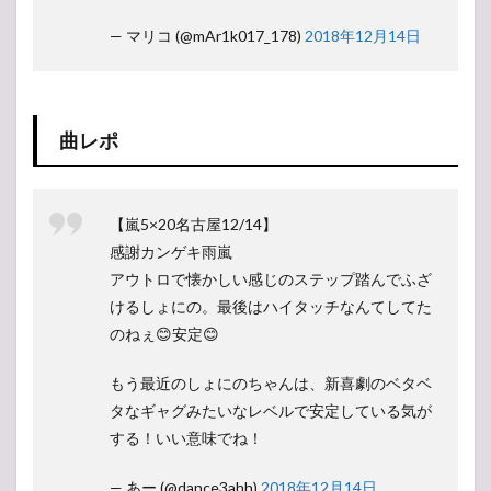
— マリコ (@mAr1k017_178)
2018年12月14日
曲レポ
【嵐5×20名古屋12/14】
感謝カンゲキ雨嵐
アウトロで懐かしい感じのステップ踏んでふざ
けるしょにの。最後はハイタッチなんてしてた
のねぇ😊安定😊
もう最近のしょにのちゃんは、新喜劇のベタベ
タなギャグみたいなレベルで安定している気が
する！いい意味でね！
— あー (@dance3ahh)
2018年12月14日