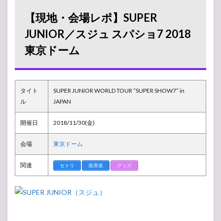
場レ
ポ】
【現地・会場レポ】SUPER
SUPER
JUNIOR
JUNIOR／スジュ スパショ7 2018
／スジ
東京ドーム
ュ スパ
ショ7
2018 東
京ドー
ム
タイト
SUPER JUNIOR WORLD TOUR “SUPER SHOW7” in
1.1
ル
JAPAN
グッ
ズ販
開催日
2018/11/30(金)
売
所・
会場
東京ドーム
物販
列状
況
関連
セトリ
座席表
グッズ
1.2
周辺
イベ
ント
1.3