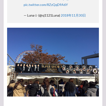
pic.twitter.com/8ZzQqD9A6Y
— Luna☆ (@sj1121Luna)
2018年11月30日