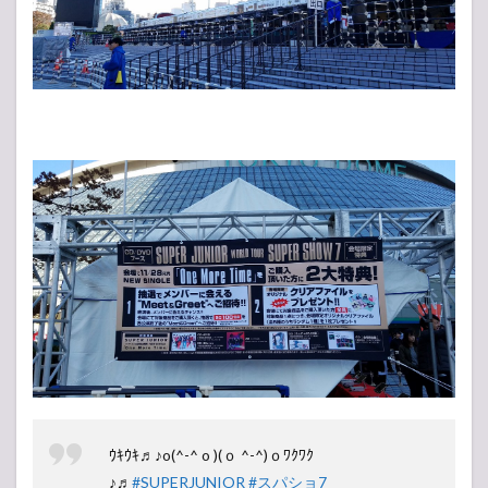
ｳｷｳｷ♬♪o(^-^ o )(ｏ ^-^)ｏﾜｸﾜｸ
♪♬
#SUPERJUNIOR
#スパショ7