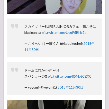
スカイツリーSUPER JUNIORカフェ 我こそは
blackcocoa
pic.twitter.com/UygP5BHc9o
— こうへい けーぽくん (@kpopkouhei)
2018年
11月30日
ドームに向かうぞ〜✨‼️
スパショ〜😍❣️
pic.twitter.com/jf5MptCZXC
— yeyumi (@yeyumi1)
2018年11月30日