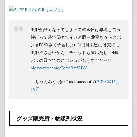
会場
の様
子
1.4
風邪が酷くなってしまって😨今日は早退して病
アリ
院行って帰宅🤮キツイけど暇ー😭寝ながらスパ
ーナ
構
ショDVDみて予習しよ(*´ч`*)月末迄には完璧に
成・
風邪治さないかん！チケットも届いたし、4年
座席
ぶりの日本でのスパショがもうすぐだー✨
表
pic.twitter.com/FdAcBAfPIW
1.5
レポ
— ちゃんみな (@miinachaaaaan07)
2018年11月
2
19日
【ア
ンケ
ー
ト】
人気
グッズ販売所・物販列状況
投票
所