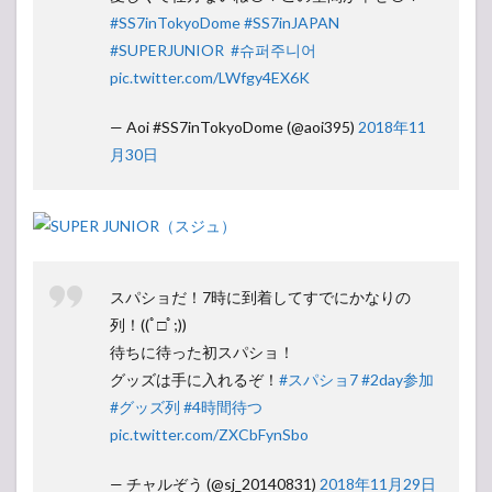
#SS7inTokyoDome
#SS7inJAPAN
#SUPERJUNIOR
⁠ ⁠
#슈퍼주니어
⁠ ⁠
pic.twitter.com/LWfgy4EX6K
— Aoi #SS7inTokyoDome (@aoi395)
2018年11
月30日
スパショだ！7時に到着してすでにかなりの
列！((ﾟ□ﾟ;))
待ちに待った初スパショ！
グッズは手に入れるぞ！
#スパショ7
#2day参加
#グッズ列
#4時間待つ
pic.twitter.com/ZXCbFynSbo
— チャルぞう (@sj_20140831)
2018年11月29日