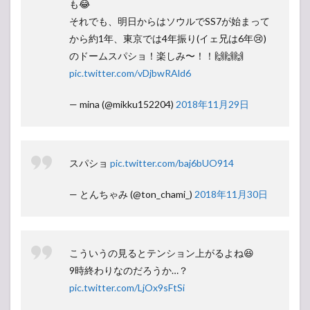
も😂
それでも、明日からはソウルでSS7が始まって
から約1年、東京では4年振り(イェ兄は6年😢)
のドームスパショ！楽しみ〜！！🙌🙌🙌
pic.twitter.com/vDjbwRAld6
— mina (@mikku152204)
2018年11月29日
スパショ
pic.twitter.com/baj6bUO914
— とんちゃみ (@ton_chami_)
2018年11月30日
こういうの見るとテンション上がるよね😆
9時終わりなのだろうか…？
pic.twitter.com/LjOx9sFtSi