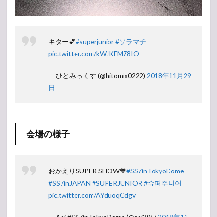
キター💕
#superjunior
#ソラマチ
pic.twitter.com/kWJKFM78IO
— ひとみっくす (@hitomix0222)
2018年11月29
日
会場の様子
おかえりSUPER SHOW💙
#SS7inTokyoDome
#SS7inJAPAN
#SUPERJUNIOR
#슈퍼주니어
pic.twitter.com/AYduoqCdgv
— Aoi #SS7inTokyoDome (@aoi395)
2018年11