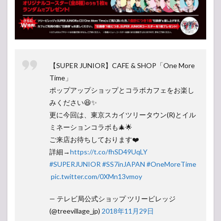
【SUPER JUNIOR】CAFE & SHOP「One More
Time」
ポップアップショップとコラボカフェをお楽し
みください😆✨
更に今回は、東京スカイツリータウン(R)とイル
ミネーションコラボも🎄🌟
ご来店お待ちしております❤️
詳細→
https://t.co/fhSD49UqLY
#SUPERJUNIOR
⁠ ⁠
#SS7inJAPAN
#OneMoreTime
⁠
pic.twitter.com/0XMn13vmoy
— テレビ局公式ショップ ツリービレッジ
(@treevillage_jp)
2018年11月29日