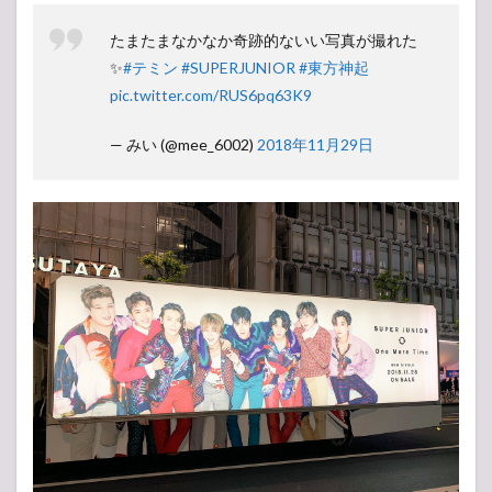
たまたまなかなか奇跡的ないい写真が撮れた
✨
#テミン
#SUPERJUNIOR
#東方神起
pic.twitter.com/RUS6pq63K9
— みい (@mee_6002)
2018年11月29日