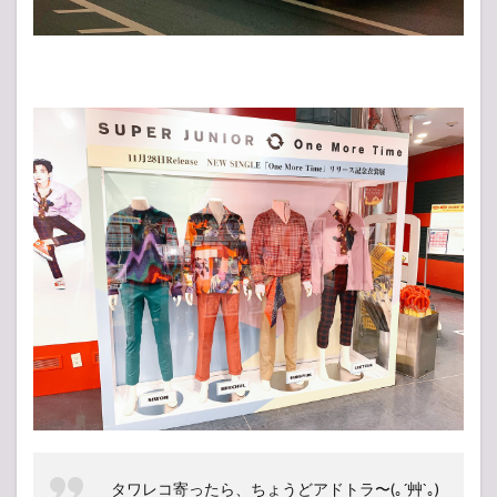
タワレコ寄ったら、ちょうどアドトラ〜(｡´艸`｡)