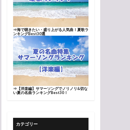
⇒
海で聴きたい・盛り上がる人気曲！夏歌ラ
ンキングBest30選
⇒
【洋楽編】サマーソングでノリノリ&切な
い夏の名曲ランキングBest30！
カテゴリー