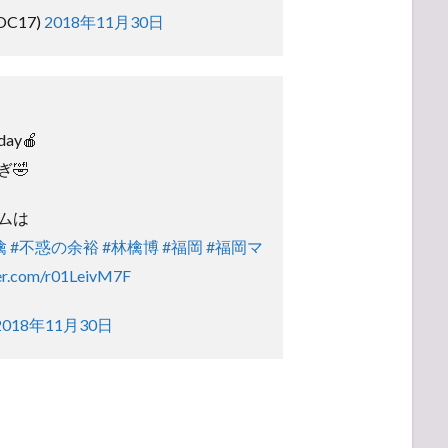
OC17)
2018年11月30日
y🍎
🤣
ムは
檎
#不惑の余裕
#林檎博
#福岡
#福岡マ
ter.com/r01LeivM7F
2018年11月30日