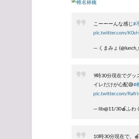
ーナ
構
成・
座席
こーーーんな感じ
#
表
pic.twitter.com/K0
1.6
レポ
— くまみょ (@lunch_
2
【ア
ンケ
9時30分現在でグッ
ー
イレだけが心配😅
#
ト】
人気
pic.twitter.com/Raf
投票
所
— lib@11/30🍎ふわ
10時30分現在で、