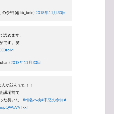
くの余裕 (@lib_bnln)
2018年11月30日
て諦めます。
がです。笑
x0E8foM
ohan)
2018年11月30日
なに人が並んでた！！
会議場前で
った臭いな…
#椎名林檎
#不惑の余裕
#
com/pQWxVVf7xf