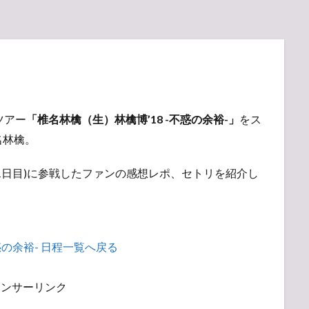
ツアー
「椎名林檎（生）林檎博’18 -不惑の余裕-」
をス
名林檎。
岡(1日目)に参戦したファンの感想レポ、セトリを紹介し
惑の余裕- 日程一覧へ戻る
ポンサーリンク