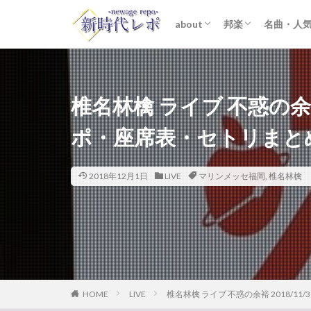
about
邦楽
名曲・人
ライター紹介
プライバシーポリシー
免責事項
STARTO ENTER
女性アイドル
K-POP
洋楽
おすすめ
歌詞考察
椎名林檎 ライブ 不惑の余裕 
ポ・座席表・セトリまと
2018年12月1日
LIVE
マリンメッセ福岡
,
椎名林檎
HOME
LIVE
椎名林檎 ライブ 不惑の余裕 2018/1