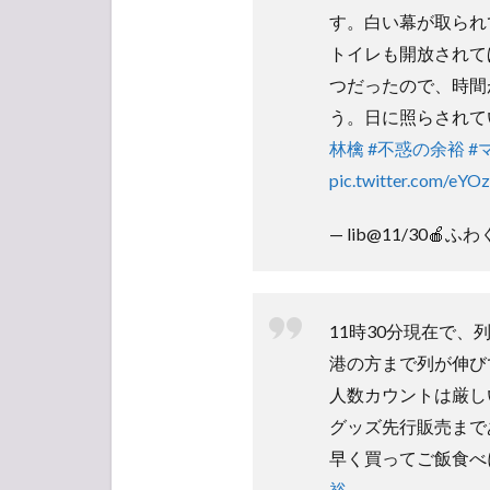
す。白い幕が取られ
トイレも開放されて
つだったので、時間
う。日に照らされて
林檎
#不惑の余裕
#
pic.twitter.com/eY
— lib@11/30🍎ふわ
11時30分現在で、列
港の方まで列が伸び
人数カウントは厳し
グッズ先行販売まで
早く買ってご飯食べ
裕