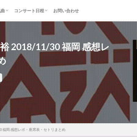
気曲
コンサート日程
お問い合わせ
TAINMENT (旧ジャニーズ)
アルバム
セトリ・まとめ
ライブレポ
カード枠
2018/11/30 福岡 感想レ
め
1/30 福岡 感想レポ・座席表・セトリまとめ