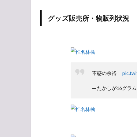
売
所・
グッズ販売所・物販列状況
物販
列状
況
1.2
引換
所
1.3
周辺
不惑の余裕！
pic.t
イベ
ント
— たかしが16グラム (@t
1.4
会場
の様
子
1.5
アリ