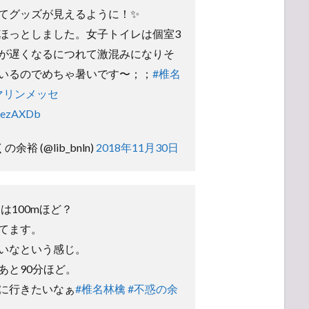
てグッズが見えるように！✨
ほっとしました。女子トイレは個室3
が遅くなるにつれて激混みになりそ
いるのでめちゃ暑いです〜；；
#椎名
マリンメッセ
OzezAXDb
くの余裕 (@lib_bnln)
2018年11月30日
は100mほど？
てます。
いなという感じ。
あと90分ほど。
に行きたいなぁ
#椎名林檎
#不惑の余