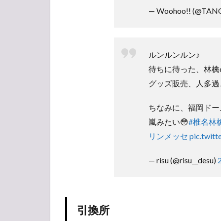
— Woohoo!! (@TAN
ルンルンルン♪
待ちに待った、林檎da
グッズ販売、人多過ぎ
ちなみに、福岡ドー
嵐みたい😳
#椎名林
リンメッセ
pic.twit
— risu (@risu__desu)
引換所