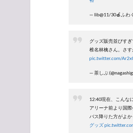
— lib@11/30🍎ふわ
グッズ販売並びすぎ
椎名林檎さん。さす
pic.twitter.com/Ar2
— 茶しぶ (@nagashig
12:40現在、こん
アリーナ前より国際
バス降りた方がよか
グッズ
pic.twitter.