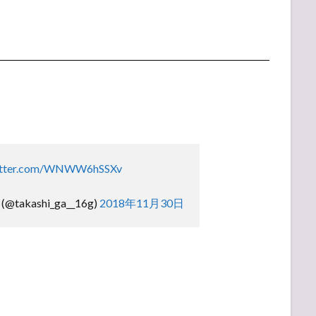
witter.com/WNWW6hSSXv
akashi_ga__16g)
2018年11月30日