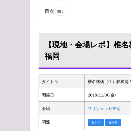
目次
1
【現
地・
会場
【現地・会場レポ】椎名林檎
レ
ポ】
福岡
椎名
林檎
ライ
ブ
タイトル
2018
椎名林檎（生）林檎博’1
マリ
ンメ
開催日
2018/11/30(金)
ッセ
福岡
会場
マリンメッセ福岡
1.1
関連
グッ
セトリ
座席表
ズ販