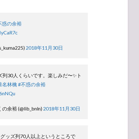
不惑の余裕
sHyCaR7c
s_kuma225)
2018年11月30日
ズ列30人くらいです。楽しみだ〜✨ト
椎名林檎
#不惑の余裕
rI6nNQu
くの余裕 (@lib_bnln)
2018年11月30日
🍎グッズ列70人以上というところで