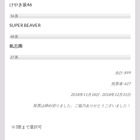
けやき坂46
56
票
SUPER BEAVER
48
票
氣志團
27
票
合計: 899
投票者: 627
2018年11月18日
-
2018年12月31日
投票は締め切りました。ご協力ありがとうございました！
※3票まで選択可