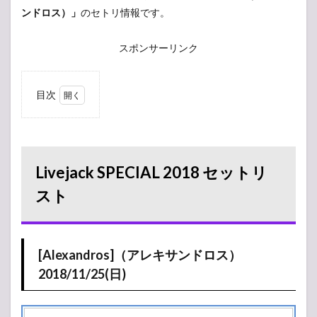
ンドロス）」
のセトリ情報です。
スポンサーリンク
目次
1
Livejack
SPECIAL
2018 セ
ットリ
Livejack SPECIAL 2018 セットリ
スト
スト
1.1
[Alexandros]
（アレキサンド
ロス）
[Alexandros]（アレキサンドロス）
2018/11/25(日)
2018/11/25(日)
2
11
月
24