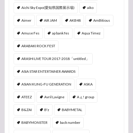
Aichi Sky Expo(愛知県国際展示場)
aiko
Aimer
AIR JAM
AKB48
AmBitious
Amuse Fes
ap bank fes
Aqua Timez
ARABAKI ROCK FEST
ARASHI LIVE TOUR 2017-2018「untitled」
ASIA STAR ENTERTAINER AWARDS
ASIAN KUNG-FU GENERATION
ASKA
ATEEZ
Avril Lavigne
Aぇ! group
B&ZAI
B'z
BABYMETAL
BABYMONSTER
back number