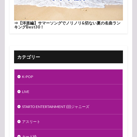
⇒
【洋楽編】サマーソングでノリノリ&切ない夏の名曲ラン
キングBest30！
カテゴリー
K-POP
LIVE
STARTO ENTERTAINMENT (旧ジャニーズ
アスリート
カード枠