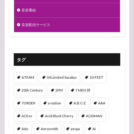
音楽番組
音楽配信サービス
タグ
&TEAM
04 Limited Sazabys
10-FEET
20th Century
2PM
7 MEN 侍
7ORDER
a-nation
A.B.C-Z
AAA
ACEes
Acid Black Cherry
ACIDMAN
Ado
Aerosmith
aespa
AI