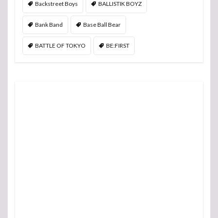
Backstreet Boys
BALLISTIK BOYZ
Bank Band
Base Ball Bear
BATTLE OF TOKYO
BE:FIRST