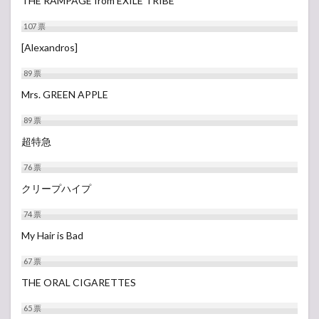
THE RAMPAGE from EXILE TRIBE
107
票
[Alexandros]
89
票
Mrs. GREEN APPLE
89
票
超特急
76
票
クリープハイプ
74
票
My Hair is Bad
67
票
THE ORAL CIGARETTES
65
票