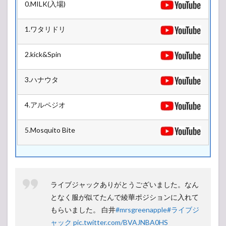
0.MILK(入場)
日
(土)
1.ワタリドリ
3
11
月
2.kick&Spin
25
日
(日)
3.ハナウタ
4.アルペジオ
5.Mosquito Bite
ライブジャックありがとうございました。なん
となく服が似てたんで綾華ポジションに入れて
もらいました。 白井
#mrsgreenapple
#ライブジ
ャック
pic.twitter.com/BVAJNBA0HS