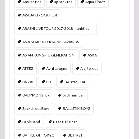
Amuse Fes
ap bank fes
Aqua Timez
ARABAKI ROCK FEST
ARASHI LIVE TOUR 2017-2018「untitled」
ASIA STAR ENTERTAINER AWARDS
ASIAN KUNG-FU GENERATION
ASKA
ATEEZ
Avril Lavigne
Aぇ! group
B&ZAI
B'z
BABYMETAL
BABYMONSTER
back number
Backstreet Boys
BALLISTIK BOYZ
Bank Band
Base Ball Bear
BATTLE OF TOKYO
BE:FIRST