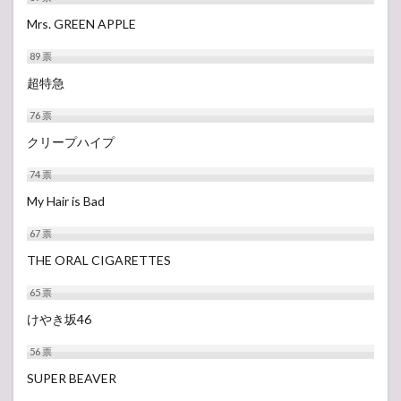
Mrs. GREEN APPLE
89
票
超特急
76
票
クリープハイプ
74
票
My Hair is Bad
67
票
THE ORAL CIGARETTES
65
票
けやき坂46
56
票
SUPER BEAVER