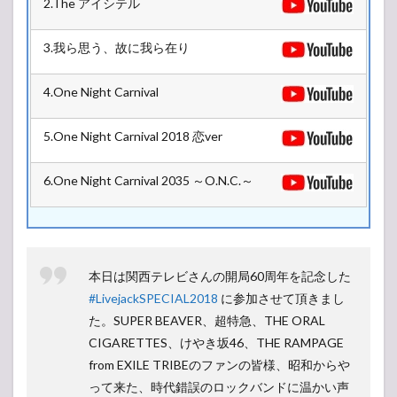
2.The アイシテル
11
月
25
3.我ら思う、故に我ら在り
日
(日)
4.One Night Carnival
5.One Night Carnival 2018 恋ver
6.One Night Carnival 2035 ～O.N.C.～
本日は関西テレビさんの開局60周年を記念した
#LivejackSPECIAL2018
に参加させて頂きまし
た。SUPER BEAVER、超特急、THE ORAL
CIGARETTES、けやき坂46、THE RAMPAGE
from EXILE TRIBEのファンの皆様、昭和からや
って来た、時代錯誤のロックバンドに温かい声