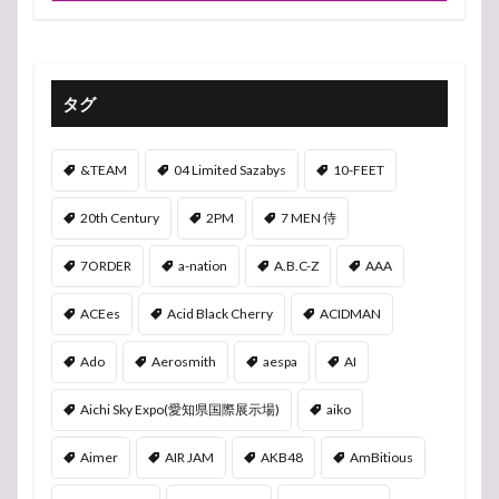
タグ
&TEAM
04 Limited Sazabys
10-FEET
20th Century
2PM
7 MEN 侍
7ORDER
a-nation
A.B.C-Z
AAA
ACEes
Acid Black Cherry
ACIDMAN
Ado
Aerosmith
aespa
AI
Aichi Sky Expo(愛知県国際展示場)
aiko
Aimer
AIR JAM
AKB48
AmBitious