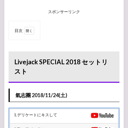
スポンサーリンク
目次
1
Livejack
SPECIAL
2018 セ
ットリ
Livejack SPECIAL 2018 セットリ
スト
スト
1.1
氣志團
2018/11/24(土)
2
11
氣志團 2018/11/24(土)
月
24
日
(土)
1.デリケートにキスして
3