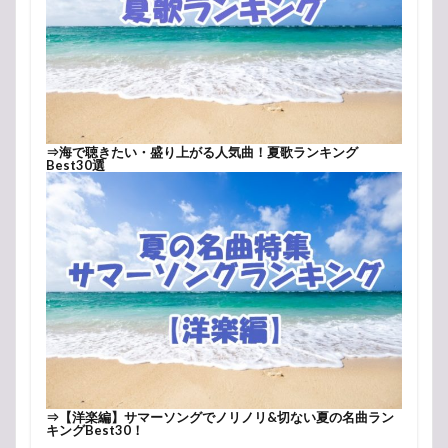
⇒
海で聴きたい・盛り上がる人気曲！夏歌ランキング
Best30選
⇒
【洋楽編】サマーソングでノリノリ&切ない夏の名曲ラン
キングBest30！