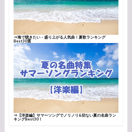
⇒
海で聴きたい・盛り上がる人気曲！夏歌ランキング
Best30選
⇒
【洋楽編】サマーソングでノリノリ&切ない夏の名曲ラン
キングBest30！