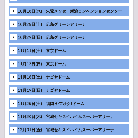
1.2
桑田
佳祐 この
10月18日(水) 朱鷺メッセ・新潟コンベンションセンター
夏、大人の
夜遊び in 日
本で一番垢
10月28日(土) 広島グリーンアリーナ
抜けた場
所!!
10月29日(日) 広島グリーンアリーナ
supported
by ニッポン
11月11日(土) 東京ドーム
ハム /
Billboard
Live 10th
11月12日(日) 東京ドーム
Anniversary
11月18日(土) ナゴヤドーム
2
桑田
佳祐
11月19日(日) ナゴヤドーム
ライ
ブ・
11月25日(土) 福岡 ヤフオク!ドーム
コン
サー
11月30日(木) 宮城セキスイハイムスーパーアリーナ
ト
2016
セッ
12月01日(金) 宮城セキスイハイムスーパーアリーナ
トリ