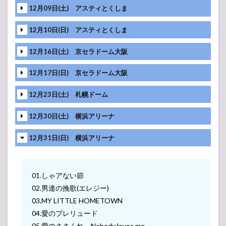
スト
12月09日(土) アスティとくしま
2.1
桑
田佳祐 年
12月10日(日) アスティとくしま
越しライ
ブ
12月16日(土) 京セラドーム大阪
2016「ヨ
シ子さん
12月17日(日) 京セラドーム大阪
への手紙
～悪戯な
年の瀬
12月23日(土) 札幌ドーム
～」
Supported
12月30日(土) 横浜アリーナ
by UCC
12月31日(日) 横浜アリーナ
01.しゃアない節
02.男達の挽歌(エレジー)
03.MY LITTLE HOMETOWN
04.愛のプレリュード
05.愛のささくれ～Nobody loves me