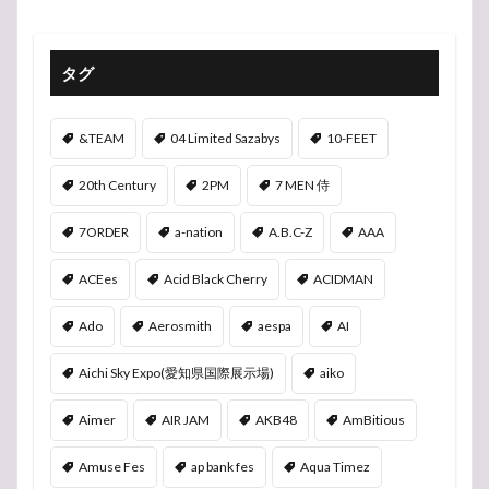
タグ
&TEAM
04 Limited Sazabys
10-FEET
20th Century
2PM
7 MEN 侍
7ORDER
a-nation
A.B.C-Z
AAA
ACEes
Acid Black Cherry
ACIDMAN
Ado
Aerosmith
aespa
AI
Aichi Sky Expo(愛知県国際展示場)
aiko
Aimer
AIR JAM
AKB48
AmBitious
Amuse Fes
ap bank fes
Aqua Timez