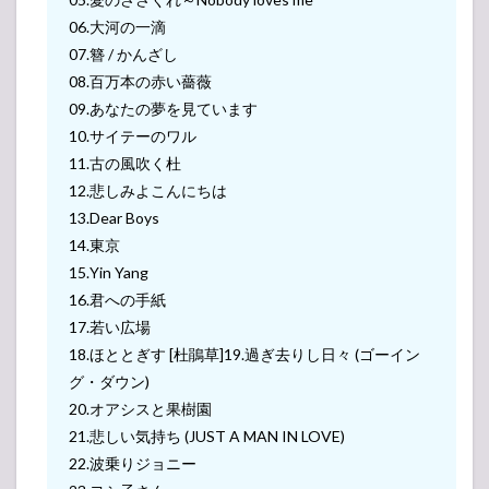
06.大河の一滴
07.簪 / かんざし
08.百万本の赤い薔薇
09.あなたの夢を見ています
10.サイテーのワル
11.古の風吹く杜
12.悲しみよこんにちは
13.Dear Boys
14.東京
15.Yin Yang
16.君への手紙
17.若い広場
18.ほととぎす [杜鵑草]19.過ぎ去りし日々 (ゴーイン
グ・ダウン)
20.オアシスと果樹園
21.悲しい気持ち (JUST A MAN IN LOVE)
22.波乗りジョニー