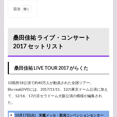
目次
1
桑田
佳祐
ライ
ブ・
桑田佳祐 ライブ・コンサート
コン
サー
2017 セットリスト
ト
2017
セッ
トリ
桑田佳祐 LIVE TOUR 2017 がらくた
スト
1.1
桑田
10箇所18公演で約40万人が動員された全国ツアー。
佳祐
Blu-ray&DVDには、2017/11/11、12の東京ドーム公演に加え
LIVE
TOUR
て、12/16、17の京セラドーム大阪公演の模様が編集され
2017
た。
がら
くた
10月17日(火) 朱鷺メッセ・新潟コンベンションセンター