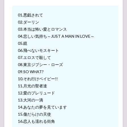
01.悪戯されて
02.ダーリン
03.本当は怖い愛とロマンス
04.悲しい気持ち～JUST A MAN IN LOVE～
05.鏡
06.飛べないモスキート
07.エロスで殺して
08.東京ジプシー・ローズ
09.SO WHAT?
10.それ行けベイビー!!
11.月光の聖者達
12.愛のプレリュード
13.大河の一滴
14.あなたの夢を見ています
15.傷だらけの天使
16.恋人も濡れる街角