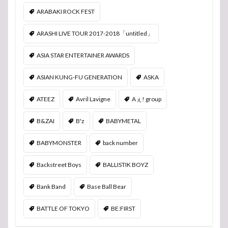
ARABAKI ROCK FEST
ARASHI LIVE TOUR 2017-2018「untitled」
ASIA STAR ENTERTAINER AWARDS
ASIAN KUNG-FU GENERATION
ASKA
ATEEZ
Avril Lavigne
Aぇ! group
B&ZAI
B'z
BABYMETAL
BABYMONSTER
back number
Backstreet Boys
BALLISTIK BOYZ
Bank Band
Base Ball Bear
BATTLE OF TOKYO
BE:FIRST