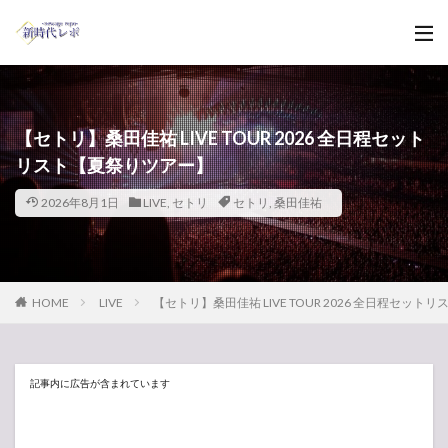
【セトリ】桑田佳祐 LIVE TOUR 2026 全日程セット
リスト【夏祭りツアー】
2026年8月1日
LIVE
,
セトリ
セトリ
,
桑田佳祐
HOME
LIVE
【セトリ】桑田佳祐 LIVE TOUR 2026 全日程セット
記事内に広告が含まれています