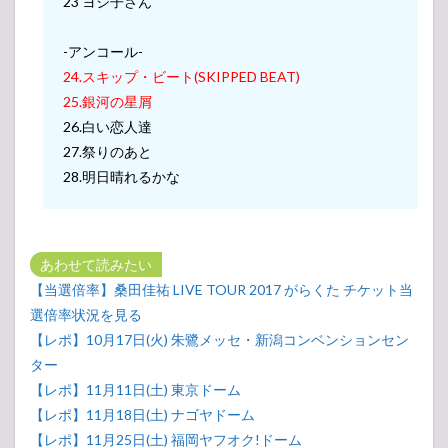
23 ヨシ子さん
-アンコール-
24.スキップ・ビート(SKIPPED BEAT)
25.銀河の星屑
26.白い恋人達
27.祭りのあと
28.明日晴れるかな
あわせて読みたい
【当選倍率】桑田佳祐 LIVE TOUR 2017 がらくた チケット当
選倍率状況を見る
【レポ】10月17日(火) 朱鷺メッセ・新潟コンベンションセン
ター
【レポ】11月11日(土) 東京ドーム
【レポ】11月18日(土) ナゴヤドーム
【レポ】11月25日(土) 福岡ヤフオク!ドーム