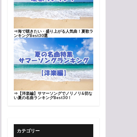
⇒
海で聴きたい・盛り上がる人気曲！夏歌ラ
ンキングBest30選
⇒
【洋楽編】サマーソングでノリノリ&切な
い夏の名曲ランキングBest30！
カテゴリー