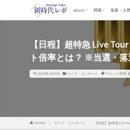
about
邦楽
名曲・人
ライター紹介
プライバシーポリシー
免責事項
STARTO ENTER
女性アイドル
K-POP
洋楽
おすすめ
歌詞考察
【日程】超特急 Live Tour
ト倍率とは？ ※当選・
2019年1月9日
ライブ・コンサート
チケット倍率
,
HOME
ライブ・コンサート
【日程】超特急 Live 