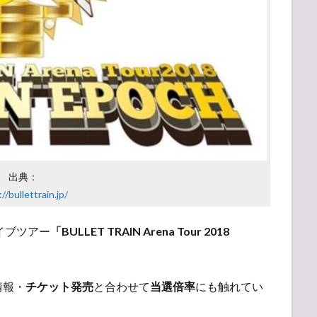
出典：
//bullettrain.jp/
ライブツアー
「BULLET TRAIN Arena Tour 2018
！
情報・
チケット発売
と合わせて
当選倍率
にも触れてい