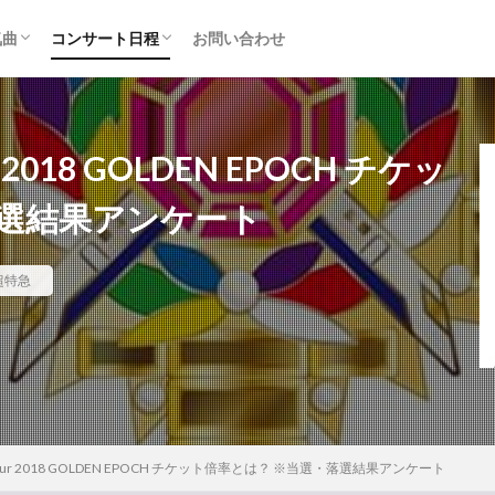
気曲
コンサート日程
お問い合わせ
TAINMENT (旧ジャニーズ)
アルバム
セトリ・まとめ
ライブレポ
カード枠
 2018 GOLDEN EPOCH チケッ
落選結果アンケート
超特急
Tour 2018 GOLDEN EPOCH チケット倍率とは？ ※当選・落選結果アンケート