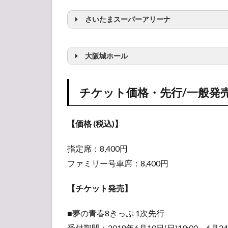
一般
さいたまスーパーアリーナ
発売
1.4
チケ
大阪城ホール
ット
当選
倍率
最寄りの駅
チケット価格・先行/一般発
予想
【価格 (税込)】
最寄りの駅
指定席：8,400円
ファミリー号車席：8,400円
【チケット発売】
最寄り駐車場
■夢の青春8きっぷ 1次先行
受付期間：2018年6月10日(日)19:00～6月24日