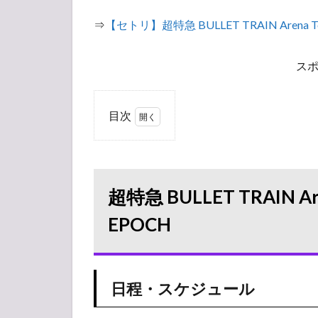
⇒
【セトリ】超特急 BULLET TRAIN Arena T
ス
目次
1
超特
急
BULLET
TRAIN
超特急 BULLET TRAIN Ar
Arena
Tour
EPOCH
2018
GOLDEN
EPOCH
1.1
日程・スケジュール
日
程・