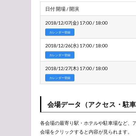
スケ
日付 開場 / 開演
ジュ
ール
2018/12/07(金) 17:00 / 18:00
1.2
カレンダー登録
会場
デー
2018/12/26(水) 17:00 / 18:00
タ
（ア
カレンダー登録
クセ
ス・
2018/12/27(木) 17:00 / 18:00
駐車
カレンダー登録
場・
ホテ
ル）
1.3
会場データ（アクセス・駐
チケ
ット
価
各会場の最寄り駅・ホテルや駐車場など、
格・
会場をクリックすると内容が見られます。
先行/