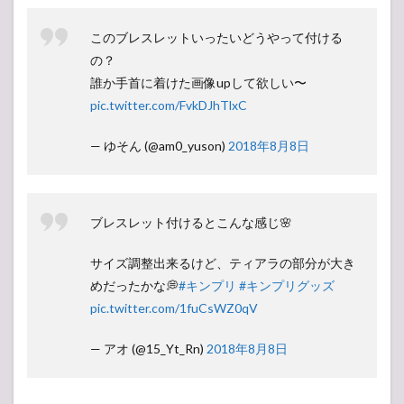
このブレスレットいったいどうやって付ける
の？
誰か手首に着けた画像upして欲しい〜
pic.twitter.com/FvkDJhTlxC
— ゆそん (@am0_yuson)
2018年8月8日
ブレスレット付けるとこんな感じ🌸
サイズ調整出来るけど、ティアラの部分が大き
めだったかな💭
#キンプリ
#キンプリグッズ
pic.twitter.com/1fuCsWZ0qV
— アオ (@15_Yt_Rn)
2018年8月8日