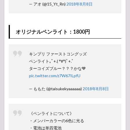
— アオ (@15_Yt_Rn)
2018年8月8日
オリジナルペンライト：1800円
キンプリ ファーストコングッズ
ペンライト｡ﾟ+.( °∀°)ﾟ+.ﾟ
ターコイズブルー？？？かな💙
pic.twitter.com/z7W67ILpfU
— ももた (@taisukekyaaaaaa)
2018年8月8日
《ペンライトについて》
・メンバーカラーの6色に光る
・電池は単四電池