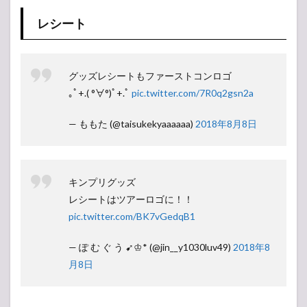
レシート
グッズレシートもファーストコンロゴ
｡ﾟ+.( °∀°)ﾟ+.ﾟ
pic.twitter.com/7R0q2gsn2a
— ももた (@taisukekyaaaaaa)
2018年8月8日
キンプリグッズ
レシートはツアーロゴに！！
pic.twitter.com/BK7vGedqB1
— ぽ む ぐ う ➹♔* (@jin__y1030luv49)
2018年8
月8日