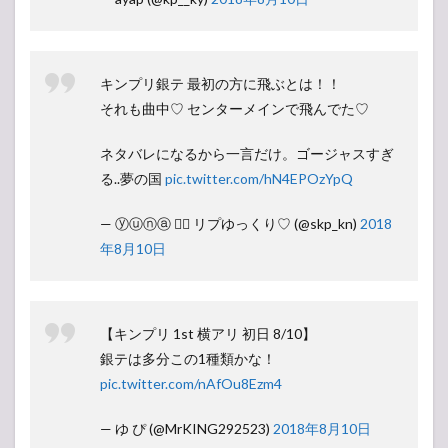
キンプリ銀テ 最初の方に飛ぶとは！！
それも曲中♡ センターメインで飛んでた♡
ネタバレになるから一言だけ。ゴージャスすぎ
る..夢の国
pic.twitter.com/hN4EPOzYpQ
— ⓨⓤⓝⓐ ♡⃝‎ リプゆっくり♡ (@skp_kn)
2018
年8月10日
【キンプリ 1st 横アリ 初日 8/10】
銀テは多分この1種類かな！
pic.twitter.com/nAfOu8Ezm4
— ゆ ぴ (@MrKING292523)
2018年8月10日