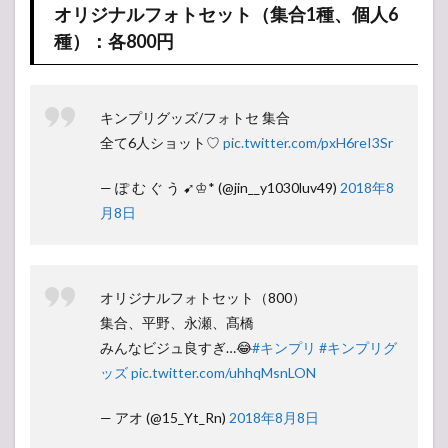
オリジナルフォトセット（集合1種、個人6
種）：各800円
キンプリグッズ/フォトセ 集合
全て6人ショット♡
pic.twitter.com/pxH6reI3Sr
— ぽ む ぐ う ➹♔* (@jin__y1030luv49)
2018年8
月8日
オリジナルフォトセット（800）
集合、平野、永瀬、髙橋
みんなビジュ良すぎ…😂
#キンプリ
#キンプリグ
ッズ
pic.twitter.com/uhhqMsnLON
— アオ (@15_Yt_Rn)
2018年8月8日