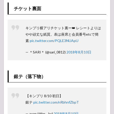
チケット裏面
キンプリ横アリチケット裏ー👑 レシートよりは
やや頑丈な紙質。表は座席と会員番号etcで簡
素
pic.twitter.com/PQLE3NUApU
— ＊SARI＊ (@sari_0812)
2018年8月10日
銀テ（落下物）
【キンプリ 8/10 初日】
銀テ
pic.twitter.com/nRbhnfZbpT
— ayap (@kp__ky)
2018年8月10日