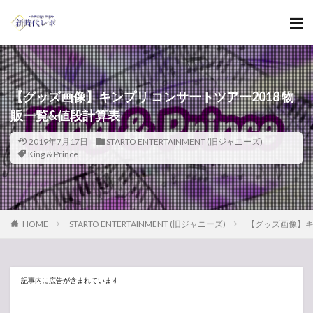
【グッズ画像】キンプリ コンサートツアー2018 物
販一覧&値段計算表
2019年7月17日
STARTO ENTERTAINMENT (旧ジャニーズ)
King & Prince
HOME
STARTO ENTERTAINMENT (旧ジャニーズ)
【グッズ画像】キ
記事内に広告が含まれています