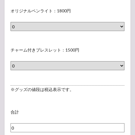
ト
グ
個人6
オ
：
（
種）：
バ
リ
オリジナルペンライト：1800円
各800
8
集
ッ
ジ
円
0
合
グ
ナ
2.5
0
1
：
ル
ショ
円
種
1
ッピ
ペ
チ
ング
、
0
ン
ャ
チャーム付きブレスレット：1500円
バッ
個
0
ラ
グ：
ー
人
1000
0
イ
ム
円
6
円
ト
付
種
2.6
：
き
オリ
）
1
ブ
ジナ
※グッズの値段は税込表示です。
：
ルペ
8
レ
各
ンラ
0
ス
イ
8
0
ト：
レ
合計
0
1800
円
ッ
円
0
ト
円
2.7
：