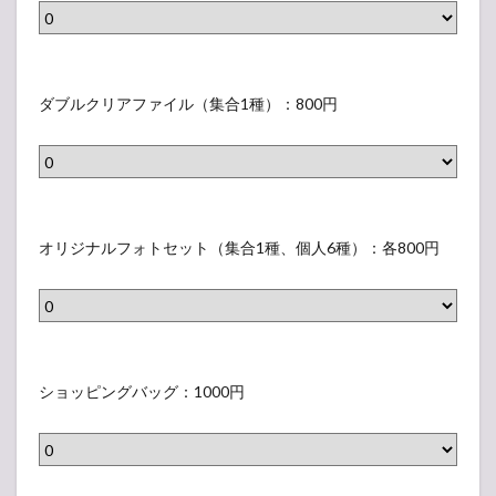
2.2
7
ボ
ジャン
0
う
ボうち
0
ち
わ（個
ダ
人6
円
わ
ブ
ダブルクリアファイル（集合1種）：800円
種）：
（
各600
ル
円
個
ク
人
2.3
リ
ダブル
6
ア
オ
クリア
種
フ
リ
オリジナルフォトセット（集合1種、個人6種）：各800円
ファイ
）
ル（集
ァ
ジ
合1
：
イ
ナ
種）：
各
ル
800円
ル
6
（
フ
2.4
シ
0
集
オリジ
ォ
ョ
ショッピングバッグ：1000円
0
ナルフ
合
ト
ッ
ォトセ
円
1
セ
ット
ピ
種
（集合
ッ
ン
1種、
）