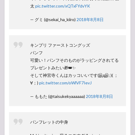
太
pic.twitter.com/xQTxFYdvYK
— グミ (@sekai_ha_kiiro)
2018年8月8日
キンプリ ファーストコングッズ
パンフ
可愛い！パンフそのものがラッピングされてる
プレゼントみたい🎁👑✨
そして神宮寺くんはカッコいいです(இдஇ; )( ；
∀；)
pic.twitter.com/oWlVF7IevJ
— ももた (@taisukekyaaaaaa)
2018年8月8日
パンフレットの中身