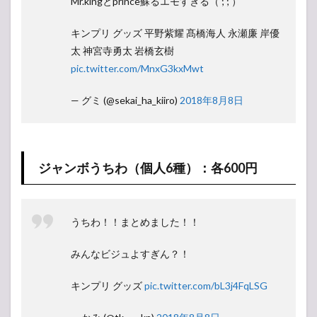
Mr.kingとprince蘇るエモすぎる（ ; ; ）
キンプリ グッズ 平野紫耀 髙橋海人 永瀬廉 岸優
太 神宮寺勇太 岩橋玄樹
pic.twitter.com/MnxG3kxMwt
— グミ (@sekai_ha_kiiro)
2018年8月8日
ジャンボうちわ（個人6種）：各600円
うちわ！！まとめました！！
みんなビジュよすぎん？！
キンプリ グッズ
pic.twitter.com/bL3j4FqLSG