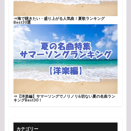
⇒
海で聴きたい・盛り上がる人気曲！夏歌ランキング
Best30選
⇒
【洋楽編】サマーソングでノリノリ&切ない夏の名曲ラン
キングBest30！
カテゴリー