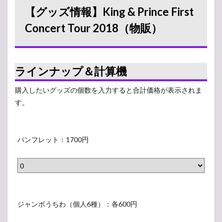
First
【グッズ情報】King & Prince First
Concert
Tour
Concert Tour 2018（物販）
2018（物
販）
2
【グッ
ラインナップ＆計算機
ズ画
像】
購入したいグッズの個数を入力すると合計価格が表示されま
King &
す。
Prince
First
Concert
パ
Tour
ン
パンフレット：1700円
2018
フ
2.1
レ
パン
フレ
ッ
ッ
ト
ジ
ト：
1700
：
ャ
ジャンボうちわ（個人6種）：各600円
円
1
ン